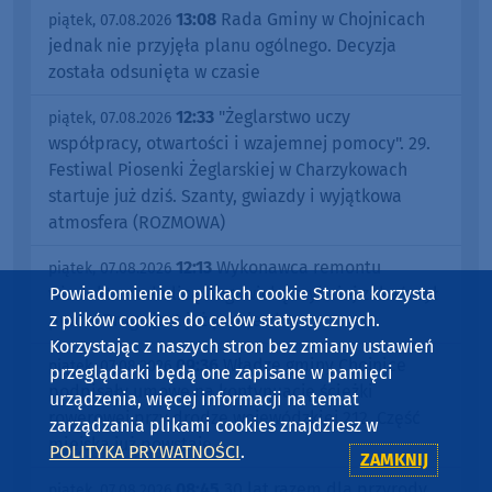
13:08
Rada Gminy w Chojnicach
piątek, 07.08.2026
jednak nie przyjęła planu ogólnego. Decyzja
została odsunięta w czasie
12:33
"Żeglarstwo uczy
piątek, 07.08.2026
współpracy, otwartości i wzajemnej pomocy". 29.
Festiwal Piosenki Żeglarskiej w Charzykowach
startuje już dziś. Szanty, gwiazdy i wyjątkowa
atmosfera (ROZMOWA)
12:13
Wykonawca remontu
piątek, 07.08.2026
Powiadomienie o plikach cookie Strona korzysta
wiaduktu nad ulicą Angowicką szybciej zakończył
z plików cookies do celów statystycznych.
prace. Droga jest już przejezdna
Korzystając z naszych stron bez zmiany ustawień
09:36
Władze gminy Chojnice
piątek, 07.08.2026
przeglądarki będą one zapisane w pamięci
podpisały umowę na kontynuację ścieżki
urządzenia, więcej informacji na temat
rowerowej przy drodze wojewódzkiej 212. Część
zarządzania plikami cookies znajdziesz w
miejska już powstaje
POLITYKA PRYWATNOŚCI
.
ZAMKNIJ
08:45
30 lat razem dla przyrody.
piątek, 07.08.2026