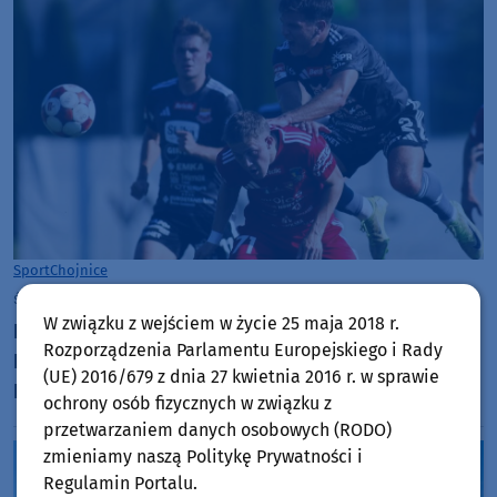
Sport
Chojnice
środa, 5 sierpnia 2026, 19:15
W związku z wejściem w życie 25 maja 2018 r.
Koszmar Chojniczanki trwa. Odpadła z Pucharu
Rozporządzenia Parlamentu Europejskiego i Rady
Polski już w pierwszym meczu. Przegrała z
(UE) 2016/679 z dnia 27 kwietnia 2016 r. w sprawie
Podhalem Nowy Targ 0:2. "Jesteśmy w totalnym
ochrony osób fizycznych w związku z
dołku. Czujemy się fatalnie"
przetwarzaniem danych osobowych (RODO)
zmieniamy naszą Politykę Prywatności i
Regulamin Portalu.