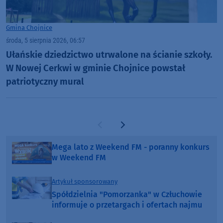
Gmina Chojnice
środa, 5 sierpnia 2026, 06:57
Ułańskie dziedzictwo utrwalone na ścianie szkoły.
W Nowej Cerkwi w gminie Chojnice powstał
patriotyczny mural
Poprzednia strona
Następna strona
Mega lato z Weekend FM - poranny konkurs
w Weekend FM
Artykuł sponsorowany
Spółdzielnia "Pomorzanka" w Człuchowie
informuje o przetargach i ofertach najmu