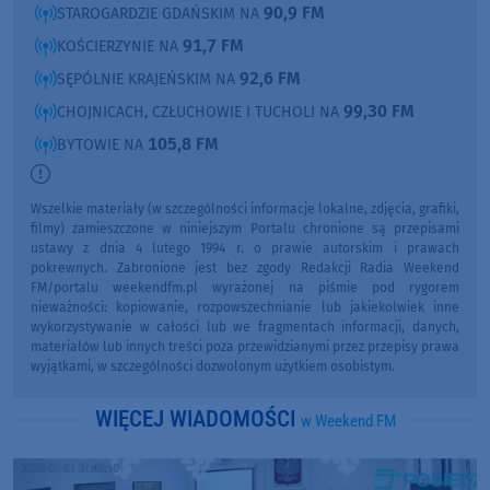
90,9 FM
STAROGARDZIE GDAŃSKIM NA
91,7 FM
KOŚCIERZYNIE NA
92,6 FM
SĘPÓLNIE KRAJEŃSKIM NA
99,30 FM
CHOJNICACH, CZŁUCHOWIE I TUCHOLI NA
105,8 FM
BYTOWIE NA
Wszelkie materiały (w szczególności informacje lokalne, zdjęcia, grafiki,
filmy) zamieszczone w niniejszym Portalu chronione są przepisami
ustawy z dnia 4 lutego 1994 r. o prawie autorskim i prawach
pokrewnych. Zabronione jest bez zgody Redakcji Radia Weekend
FM/portalu weekendfm.pl wyrażonej na piśmie pod rygorem
nieważności: kopiowanie, rozpowszechnianie lub jakiekolwiek inne
wykorzystywanie w całości lub we fragmentach informacji, danych,
materiałów lub innych treści poza przewidzianymi przez przepisy prawa
wyjątkami, w szczególności dozwolonym użytkiem osobistym.
WIĘCEJ WIADOMOŚCI
w Weekend FM