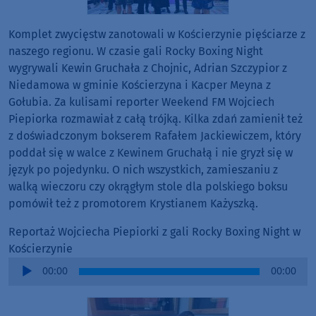
Komplet zwycięstw zanotowali w Kościerzynie pięściarze z
naszego regionu. W czasie gali Rocky Boxing Night
wygrywali Kewin Gruchała z Chojnic, Adrian Szczypior z
Niedamowa w gminie Kościerzyna i Kacper Meyna z
Gołubia. Za kulisami reporter Weekend FM Wojciech
Piepiorka rozmawiał z całą trójką. Kilka zdań zamienił też
z doświadczonym bokserem Rafałem Jackiewiczem, który
poddał się w walce z Kewinem Gruchałą i nie gryzł się w
język po pojedynku. O nich wszystkich, zamieszaniu z
walką wieczoru czy okrągłym stole dla polskiego boksu
pomówił też z promotorem Krystianem Każyszką.
Reportaż Wojciecha Piepiorki z gali Rocky Boxing Night w
Kościerzynie
Audio
00:00
00:00
Player