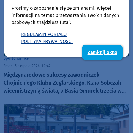
Prosimy o zapoznanie się ze zmianami. Więcej
informacji na temat przetwarzania Twoich danych
osobowych znajdziesz tutaj:
REGULAMIN PORTALU
POLITYKA PRYWATNOŚCI
Zamknij okno
Sport
Chojnice
środa, 5 sierpnia 2026, 10:42
Międzynarodowe sukcesy zawodniczek
Chojnickiego Klubu Żeglarskiego. Klara Sobczak
wicemistrzynią świata, a Basia Gmurek trzecia w
Europie. "Rewelacyjny wynik"