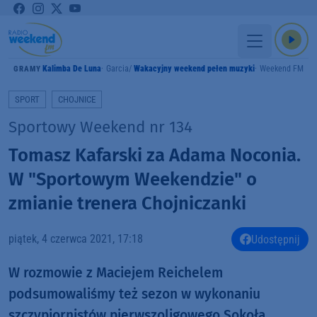
Kalimba De Luna
Garcia
Wakacyjny weekend pełen muzyki
Weekend FM
GRAMY
SPORT
CHOJNICE
Sportowy Weekend nr 134
Tomasz Kafarski za Adama Noconia.
W "Sportowym Weekendzie" o
zmianie trenera Chojniczanki
piątek, 4 czerwca 2021, 17:18
Udostępnij
W rozmowie z Maciejem Reichelem
podsumowaliśmy też sezon w wykonaniu
szczypiornistów pierwszoligowego Sokoła