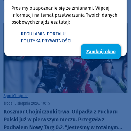
Trwa szukanie sprawców, a burmistrz zapowiada
Prosimy o zapoznanie się ze zmianami. Więcej
montaż bramownicy
informacji na temat przetwarzania Twoich danych
osobowych znajdziesz tutaj:
REGULAMIN PORTALU
POLITYKA PRYWATNOŚCI
Zamknij okno
Sport
Chojnice
środa, 5 sierpnia 2026, 19:15
Koszmar Chojniczanki trwa. Odpadła z Pucharu
Polski już w pierwszym meczu. Przegrała z
Podhalem Nowy Targ 0:2. "Jesteśmy w totalnym