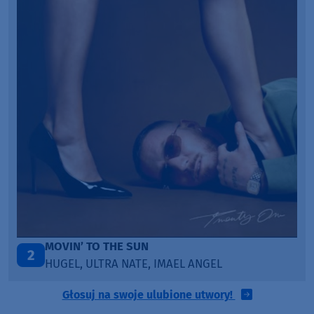
LEGENDARY LOVERS (SAVE ME)
3
KATY PERRY & CHIEF KEEF
Głosuj na swoje ulubione utwory!