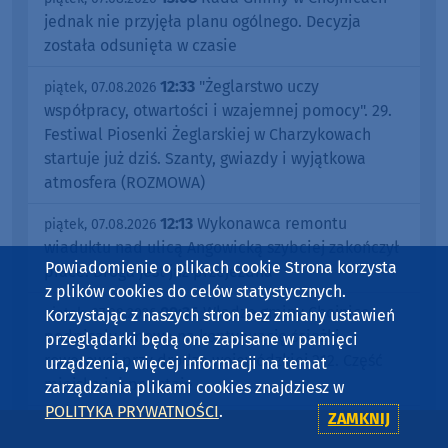
jednak nie przyjęła planu ogólnego. Decyzja
została odsunięta w czasie
12:33
"Żeglarstwo uczy
piątek, 07.08.2026
współpracy, otwartości i wzajemnej pomocy". 29.
Festiwal Piosenki Żeglarskiej w Charzykowach
startuje już dziś. Szanty, gwiazdy i wyjątkowa
atmosfera (ROZMOWA)
12:13
Wykonawca remontu
piątek, 07.08.2026
wiaduktu nad ulicą Angowicką szybciej zakończył
Powiadomienie o plikach cookie Strona korzysta
prace. Droga jest już przejezdna
z plików cookies do celów statystycznych.
09:36
Władze gminy Chojnice
piątek, 07.08.2026
Korzystając z naszych stron bez zmiany ustawień
podpisały umowę na kontynuację ścieżki
przeglądarki będą one zapisane w pamięci
rowerowej przy drodze wojewódzkiej 212. Część
urządzenia, więcej informacji na temat
miejska już powstaje
zarządzania plikami cookies znajdziesz w
POLITYKA PRYWATNOŚCI
.
ZAMKNIJ
08:45
30 lat razem dla przyrody.
piątek, 07.08.2026