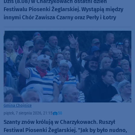
Dziś (8.08) w Charzykowach ostatni dzień
Festiwalu Piosenki Żeglarskiej. Wystąpią między
innymi Chór Zawisza Czarny oraz Perły i Łotry
Gmina Chojnice
piątek, 7 sierpnia 2026, 21:15
50
Szanty znów królują w Charzykowach. Ruszył
Festiwal Piosenki Żeglarskiej. "Jak by było nudno,