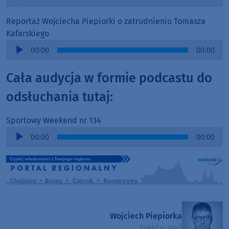
Player
Reportaż Wojciecha Piepiorki o zatrudnieniu Tomasza
Kafarskiego
Audio
00:00
00:00
Player
Cała audycja w formie podcastu do
odsłuchania tutaj:
Sportowy Weekend nr 134
Audio
00:00
00:00
Player
Wojciech Piepiorka
Pokaż e-mail