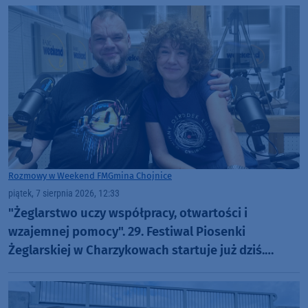
Rozmowy w Weekend FM
Gmina Chojnice
piątek, 7 sierpnia 2026, 12:33
"Żeglarstwo uczy współpracy, otwartości i
wzajemnej pomocy". 29. Festiwal Piosenki
Żeglarskiej w Charzykowach startuje już dziś.
Szanty, gwiazdy i wyjątkowa atmosfera (ROZMOWA)