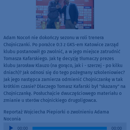
Adam Nocoń nie dokończy sezonu w roli trenera
Chojniczanki. Po porażce 0:3 z GKS-em Katowice zarząd
klubu postanowił go zwolnić, a w jego miejsce zatrudnić
Tomasza Kafarskiego. Jak tę decyzję tłumaczy prezes
klubu Jarosław Klauzo (na gorąco, jak i - szerzej - po kilku
dniach)? Jak odnosi się do tego pożegnany szkoleniowiec?
Jak jego następca zamierza odmienić Chojniczankę w tak
krótkim czasie? Dlaczego Tomasz Kafarski był "skazany" na
Chojniczankę. Posłuchajcie dwuczęściowego materiału o
zmianie u sterów chojnickiego drugoligowca.
Reportaż Wojciecha Piepiorki o zwolnieniu Adama
Noconia
Audio
00:00
00:00