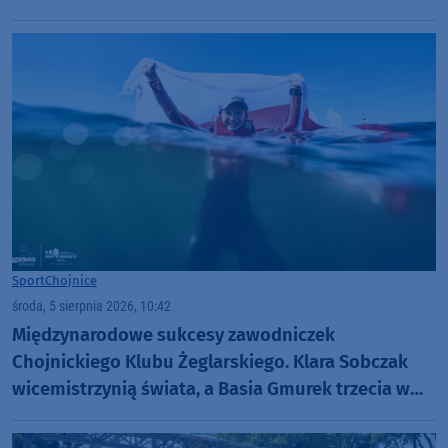
dołku. Czujemy się fatalnie"
Sport
Chojnice
środa, 5 sierpnia 2026, 10:42
Międzynarodowe sukcesy zawodniczek
Chojnickiego Klubu Żeglarskiego. Klara Sobczak
wicemistrzynią świata, a Basia Gmurek trzecia w
Europie. "Rewelacyjny wynik"