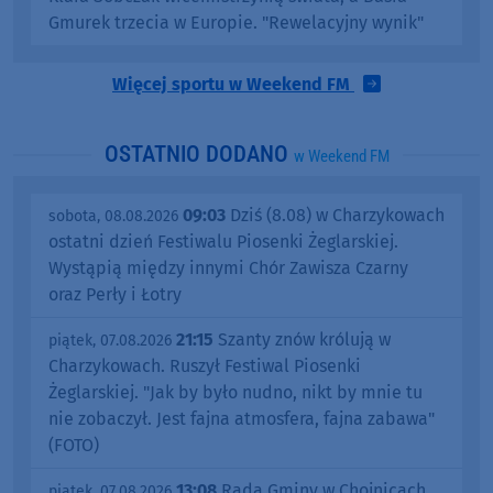
Gmurek trzecia w Europie. "Rewelacyjny wynik"
Więcej sportu w Weekend FM
OSTATNIO DODANO
w Weekend FM
09:03
Dziś (8.08) w Charzykowach
sobota, 08.08.2026
ostatni dzień Festiwalu Piosenki Żeglarskiej.
Wystąpią między innymi Chór Zawisza Czarny
oraz Perły i Łotry
21:15
Szanty znów królują w
piątek, 07.08.2026
Charzykowach. Ruszył Festiwal Piosenki
Żeglarskiej. "Jak by było nudno, nikt by mnie tu
nie zobaczył. Jest fajna atmosfera, fajna zabawa"
(FOTO)
13:08
Rada Gminy w Chojnicach
piątek, 07.08.2026