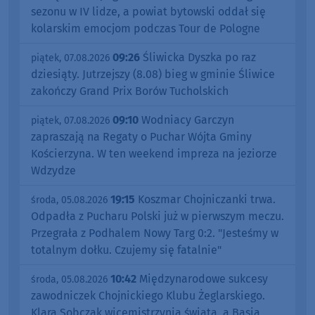
sezonu w IV lidze, a powiat bytowski oddał się
kolarskim emocjom podczas Tour de Pologne
09:26
Śliwicka Dyszka po raz
piątek, 07.08.2026
dziesiąty. Jutrzejszy (8.08) bieg w gminie Śliwice
zakończy Grand Prix Borów Tucholskich
09:10
Wodniacy Garczyn
piątek, 07.08.2026
zapraszają na Regaty o Puchar Wójta Gminy
Kościerzyna. W ten weekend impreza na jeziorze
Wdzydze
19:15
Koszmar Chojniczanki trwa.
środa, 05.08.2026
Odpadła z Pucharu Polski już w pierwszym meczu.
Przegrała z Podhalem Nowy Targ 0:2. "Jesteśmy w
totalnym dołku. Czujemy się fatalnie"
10:42
Międzynarodowe sukcesy
środa, 05.08.2026
zawodniczek Chojnickiego Klubu Żeglarskiego.
Klara Sobczak wicemistrzynią świata, a Basia