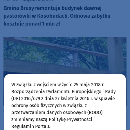
Gmina Brusy remontuje budynek dawnej
pastorówki w Kosobudach. Odnowa zabytku
kosztuje ponad 1 mln zł
W związku z wejściem w życie 25 maja 2018 r.
Rozporządzenia Parlamentu Europejskiego i Rady
(UE) 2016/679 z dnia 27 kwietnia 2016 r. w sprawie
ochrony osób fizycznych w związku z
Gmina Czersk
przetwarzaniem danych osobowych (RODO)
czwartek, 6 sierpnia 2026, 07:37
zmieniamy naszą Politykę Prywatności i
Most we Wiecku uszkodzony przez ciężki pojazd.
Regulamin Portalu.