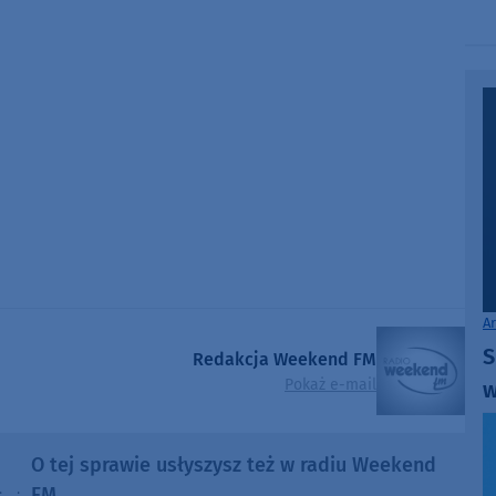
A
S
Redakcja Weekend FM
Pokaż e-mail
w
O tej sprawie usłyszysz też w radiu Weekend
FM.