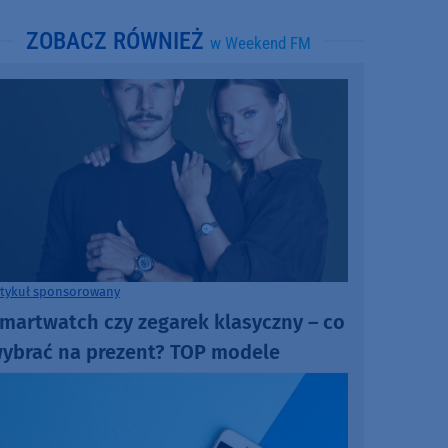
ZOBACZ RÓWNIEŻ
w Weekend FM
rtykuł sponsorowany
martwatch czy zegarek klasyczny – co
ybrać na prezent? TOP modele