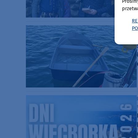
Prosim
przetw
RE
PO