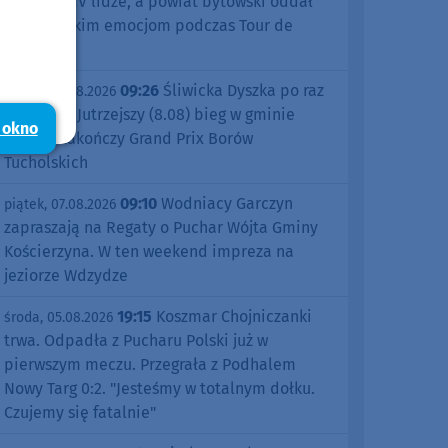
sezonu w IV lidze, a powiat bytowski oddał
się kolarskim emocjom podczas Tour de
Pologne
09:26
Śliwicka Dyszka po raz
piątek, 07.08.2026
dziesiąty. Jutrzejszy (8.08) bieg w gminie
 okno
Śliwice zakończy Grand Prix Borów
Tucholskich
09:10
Wodniacy Garczyn
piątek, 07.08.2026
zapraszają na Regaty o Puchar Wójta Gminy
Kościerzyna. W ten weekend impreza na
jeziorze Wdzydze
19:15
Koszmar Chojniczanki
środa, 05.08.2026
trwa. Odpadła z Pucharu Polski już w
pierwszym meczu. Przegrała z Podhalem
Nowy Targ 0:2. "Jesteśmy w totalnym dołku.
Czujemy się fatalnie"