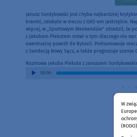
Janusz Surdykowski jest chyba najbardziej krytyk
bramki, zdobyte w meczu z GKS-em Jastrzębie. Nap
więcej, w „Sportowym Weekendzie” zdradził, że po
z Jakubem Piekutem mówi o tym dlaczego nie wyc
ewentualny powrót do Bytovii. Podsumowuje mecz
z Sandecją Nowy Sącz, a także prognozuje szanse 
Rozmowa Jakuba Piekuta z Januszem Surdykowsk
Audio
00:00
Player
W zwią
Europej
ochron
(RODO)