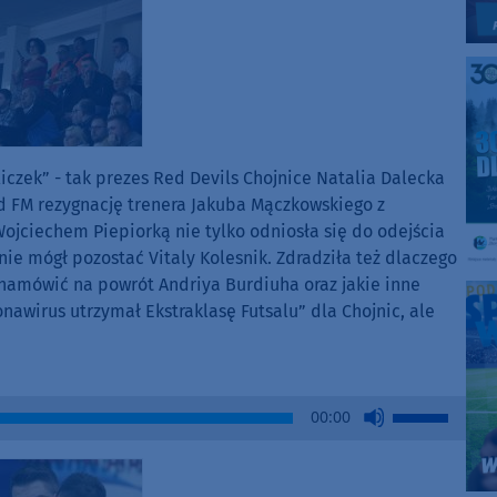
czek” - tak prezes Red Devils Chojnice Natalia Dalecka
FM rezygnację trenera Jakuba Mączkowskiego z
jciechem Piepiorką nie tylko odniosła się do odejścia
nie mógł pozostać Vitaly Kolesnik. Zdradziła też dlaczego
 namówić na powrót Andriya Burdiuha oraz jakie inne
nawirus utrzymał Ekstraklasę Futsalu” dla Chojnic, ale
Use
00:00
Up/Down
Arrow
keys