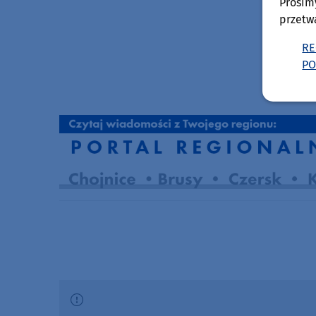
Prosim
przetw
RE
PO