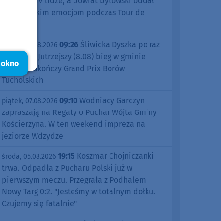
sezonu w IV lidze, a powiat bytowski oddał
się kolarskim emocjom podczas Tour de
Pologne
09:26
Śliwicka Dyszka po raz
piątek, 07.08.2026
dziesiąty. Jutrzejszy (8.08) bieg w gminie
 okno
Śliwice zakończy Grand Prix Borów
Tucholskich
09:10
Wodniacy Garczyn
piątek, 07.08.2026
zapraszają na Regaty o Puchar Wójta Gminy
Kościerzyna. W ten weekend impreza na
jeziorze Wdzydze
19:15
Koszmar Chojniczanki
środa, 05.08.2026
trwa. Odpadła z Pucharu Polski już w
pierwszym meczu. Przegrała z Podhalem
Nowy Targ 0:2. "Jesteśmy w totalnym dołku.
Czujemy się fatalnie"