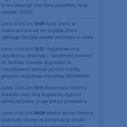
tu nie zobaczył. Jest fajna atmosfera, fajna
zabawa" (FOTO)
13:08
Rada Gminy w
piątek, 07.08.2026
Chojnicach jednak nie przyjęła planu
ogólnego. Decyzja została odsunięta w czasie
12:33
"Żeglarstwo uczy
piątek, 07.08.2026
współpracy, otwartości i wzajemnej pomocy".
29. Festiwal Piosenki Żeglarskiej w
Charzykowach startuje już dziś. Szanty,
gwiazdy i wyjątkowa atmosfera (ROZMOWA)
12:13
Wykonawca remontu
piątek, 07.08.2026
wiaduktu nad ulicą Angowicką szybciej
zakończył prace. Droga jest już przejezdna
09:36
Władze gminy Chojnice
piątek, 07.08.2026
podpisały umowę na kontynuację ścieżki
rowerowej przy drodze wojewódzkiej 212.