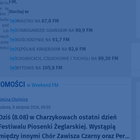
FM.
ęcia,
ne są
Słuchaj w:
kim i
Radia
87,8 FM
MIASTKU NA
e pod
90,9 FM
STAROGARDZIE GDAŃSKIM NA
e lub
ntach
91,7 FM
KOŚCIERZYNIE NA
poza
ności
92,6 FM
SĘPÓLNIE KRAJEŃSKIM NA
99,30 FM
CHOJNICACH, CZŁUCHOWIE I TUCHOLI NA
105,8 FM
BYTOWIE NA
DOMOŚCI
w Weekend FM
Gmina Chojnice
sobota, 8 sierpnia 2026, 09:03
Dziś (8.08) w Charzykowach ostatni dzień
Festiwalu Piosenki Żeglarskiej. Wystąpią
między innymi Chór Zawisza Czarny oraz Perły