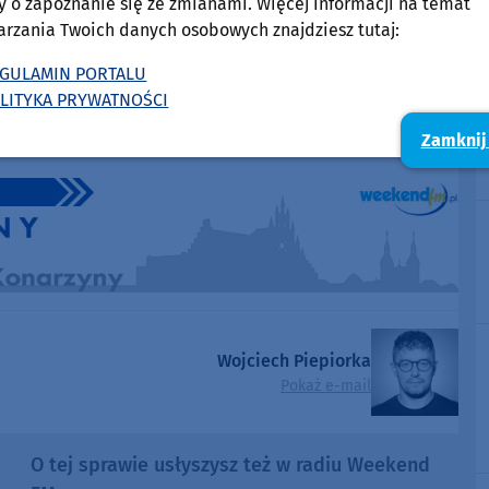
y o zapoznanie się ze zmianami. Więcej informacji na temat
arzania Twoich danych osobowych znajdziesz tutaj:
GULAMIN PORTALU
LITYKA PRYWATNOŚCI
Zamknij
Wojciech Piepiorka
Pokaż e-mail
O tej sprawie usłyszysz też w radiu Weekend