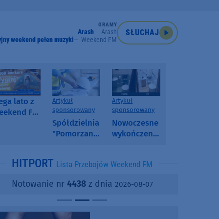
GRAMY
Arash
Arash
SŁUCHAJ
jny weekend pełen muzyki
Weekend FM
ga lato z
Artykuł
Artykuł
sponsorowany
sponsorowany
eekend FM
 poranny
Spółdzielnia
Nowoczesne
onkurs w
"Pomorzanka"
wykończenia
eekend FM
w
ścian.
Człuchowie
Dlaczego
HITPORT
Lista Przebojów Weekend FM
informuje o
SPC, WPC i
przetargach
fornir
Notowanie nr
4438
z dnia
2026-08-07
i ofertach
kamienny
najmu
zyskują na
popularności?