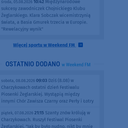
10:42
Międzynarodowe
środa, 05.08.2026
sukcesy zawodniczek Chojnickiego Klubu
Żeglarskiego. Klara Sobczak wicemistrzynią
świata, a Basia Gmurek trzecia w Europie.
"Rewelacyjny wynik"
Więcej sportu w Weekend FM
OSTATNIO DODANO
w Weekend FM
09:03
Dziś (8.08) w
sobota, 08.08.2026
Charzykowach ostatni dzień Festiwalu
Piosenki Żeglarskiej. Wystąpią między
innymi Chór Zawisza Czarny oraz Perły i Łotry
21:15
Szanty znów królują w
piątek, 07.08.2026
Charzykowach. Ruszył Festiwal Piosenki
Żeglarskiej. "Jak by było nudno, nikt by mnie