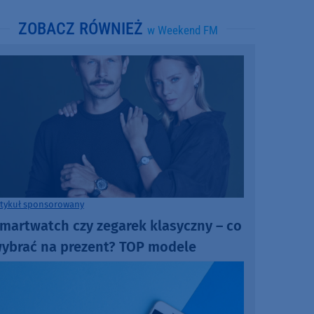
ZOBACZ RÓWNIEŻ
w Weekend FM
rtykuł sponsorowany
martwatch czy zegarek klasyczny – co
ybrać na prezent? TOP modele