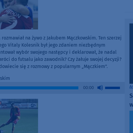
to
increase
or
decrease
volume.
a rozmawiał na żywo z Jakubem Mączkowskim. Ten szerzej
ego Vitaly Kolesnik był jego zdaniem niezbędnym
tował wybór swojego następcy i deklarował, że nadal
wróci do futsalu jako zawodnik? Czy żałuje swojej decyzji?
e dowiecie się z rozmowy z popularnym „Mączkiem”.
wskim
Use
A
00:00
Up/Down
S
Arrow
w
keys
to
increase
or