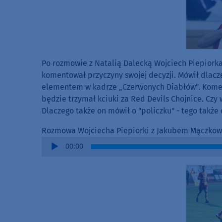
Po rozmowie z Natalią Dalecką Wojciech Piepiork
komentował przyczyny swojej decyzji. Mówił dlacz
elementem w kadrze „Czerwonych Diabłów”. Komen
będzie trzymał kciuki za Red Devils Chojnice. Czy 
Dlaczego także on mówił o "policzku" - tego takż
Rozmowa Wojciecha Piepiorki z Jakubem Mączko
Audio
00:00
Player