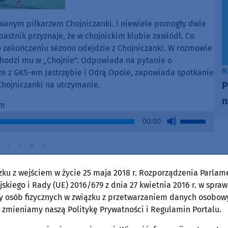
decrease
volume.
owanym piłkarzem Chojniczanki. I niewiele pomogły dwie
astnik przyznaje, że w chojnickim klubie zawiódł. Co
 zakończeniu sezonu odejdzie z Chojniczanki. W rozmowie
hodzi mu w „Chojnie”. Odpowiada na pytanie o
A
e z GKS-em Jastrzębie i Odrą Opole, zapowiada spotkanie
P
Chojniczanki na utrzymanie.
n
im
Use
00:00
Up/Down
Arrow
keys
to
zku z wejściem w życie 25 maja 2018 r. Rozporządzenia Parlam
increase
skiego i Rady (UE) 2016/679 z dnia 27 kwietnia 2016 r. w spraw
or
y osób fizycznych w związku z przetwarzaniem danych osobow
decrease
 zmieniamy naszą Politykę Prywatności i Regulamin Portalu.
volume.