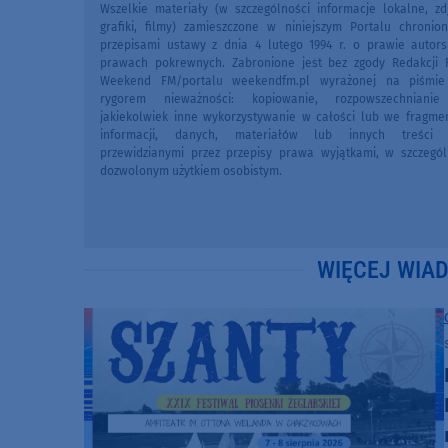
Wszelkie materiały (w szczególności informacje lokalne, zdj
grafiki, filmy) zamieszczone w niniejszym Portalu chronio
przepisami ustawy z dnia 4 lutego 1994 r. o prawie autors
prawach pokrewnych. Zabronione jest bez zgody Redakcji 
Weekend FM/portalu weekendfm.pl wyrażonej na piśmi
rygorem nieważności: kopiowanie, rozpowszechniani
jakiekolwiek inne wykorzystywanie w całości lub we fragme
informacji, danych, materiałów lub innych treści 
przewidzianymi przez przepisy prawa wyjątkami, w szczegól
dozwolonym użytkiem osobistym.
WIĘCEJ WIA