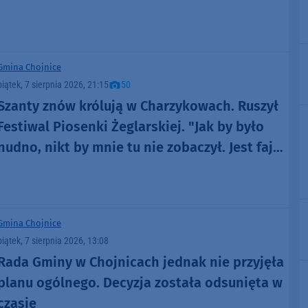
i Łotry
Gmina Chojnice
piątek, 7 sierpnia 2026, 21:15
50
Szanty znów królują w Charzykowach. Ruszył
Festiwal Piosenki Żeglarskiej. "Jak by było
nudno, nikt by mnie tu nie zobaczył. Jest fajna
atmosfera, fajna zabawa" (FOTO)
Gmina Chojnice
piątek, 7 sierpnia 2026, 13:08
Rada Gminy w Chojnicach jednak nie przyjęła
planu ogólnego. Decyzja została odsunięta w
czasie