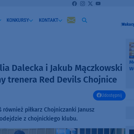
KONKURSY
KONTAKT
Wakacy
Me
alia Dalecka i Jakub Mączkowski
W
-
 trenera Red Devils Chojnice
k
W
Udostępnij
również piłkarz Chojniczanki Janusz
odejdzie z chojnickiego klubu.