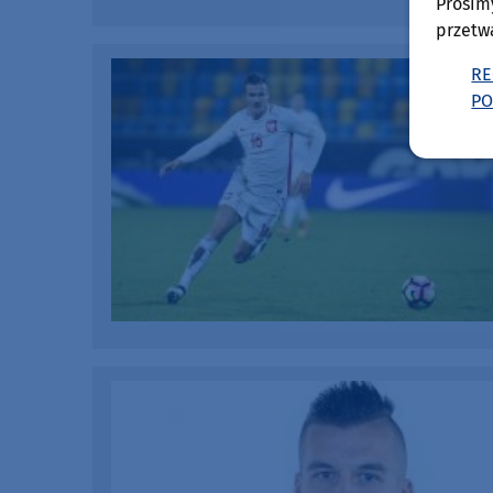
Prosim
przetw
RE
PO