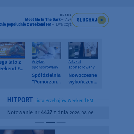
GRAMY
Meet Me In The Dark
Ave
SŁUCHAJ
tnie popołudnie z Weekend FM
Ewa Czyż
ga lato z
Artykuł
Artykuł
sponsorowany
sponsorowany
eekend FM
 poranny
Spółdzielnia
Nowoczesne
onkurs w
"Pomorzanka"
wykończenia
eekend FM
w
ścian.
Człuchowie
Dlaczego
HITPORT
Lista Przebojów Weekend FM
informuje o
SPC, WPC i
przetargach
fornir
Notowanie nr
4437
z dnia
2026-08-06
i ofertach
kamienny
najmu
zyskują na
popularności?