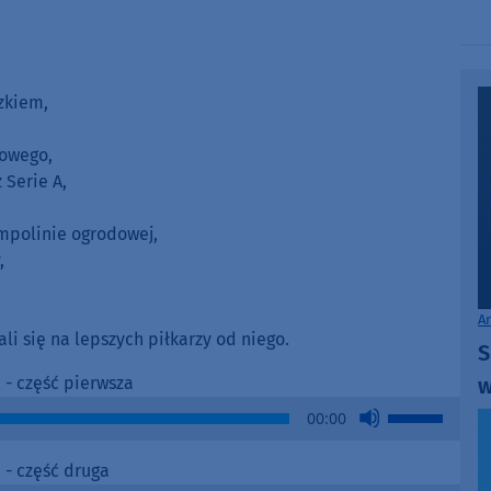
zkiem,
łowego,
 Serie A,
rampolinie ogrodowej,
,
A
li się na lepszych piłkarzy od niego.
S
w
- część pierwsza
Use
00:00
Up/Down
Arrow
- część druga
keys