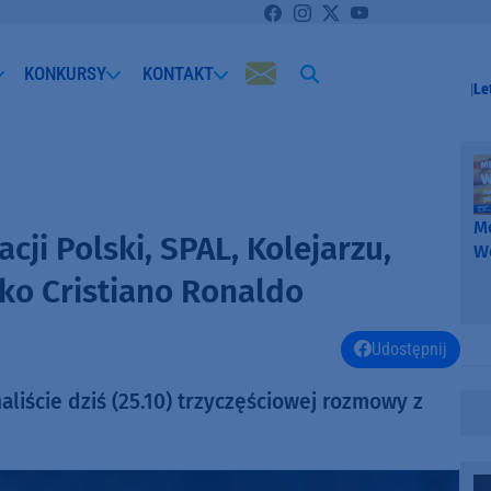
KONKURSY
KONTAKT
Le
Me
cji Polski, SPAL, Kolejarzu,
W
-
wko Cristiano Ronaldo
k
W
Udostępnij
iście dziś (25.10) trzyczęściowej rozmowy z