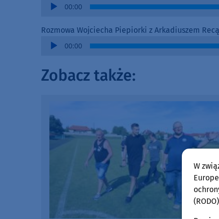
Audio
00:00
Player
Rozmowa Wojciecha Piepiorki z Arkadiuszem Recą 
Audio
00:00
Player
Zobacz także:
W zwią
Europej
ochron
(RODO)