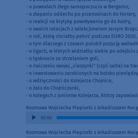
- o powodach złego samopoczucia w Bergamo,
- o złapaniu oddechu po przenosinach do Ferrary,
- o reakcji na krytykę powoływania go do kadry,
- o swoich relacjach z selekcjonerem Jerzym Brzęc
- o roli, którą chciałby pełnić podczas EURO 2020,
- o tym dlaczego z czasem polubił pozycję wahad
- o ligach, w których widziałby siebie po odejściu z
- o tęsknocie za strzelaniem goli,
- o ćwiczeniu swojej „cieszynki” (czyli salta) na t
- o inwestowaniu zarobionych na boisku pieniędzy
- o wdzięczności do Kolejarza Chojnice,
- o żalu do Chojniczanki,
- o kolegach z juniorów Kolejarza, którzy zapowiada
Rozmowa Wojciecha Piepiorki z Arkadiuszem Recą 
Audio
00:00
Player
Rozmowa Wojciecha Piepiorki z Arkadiuszem Recą 