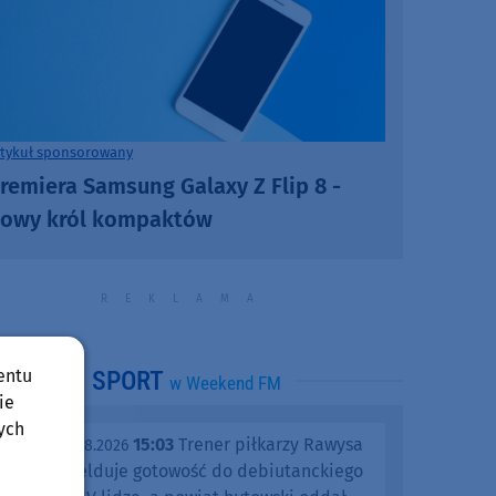
rtykuł sponsorowany
remiera Samsung Galaxy Z Flip 8 -
owy król kompaktów
entu
SPORT
w Weekend FM
ie
ych
15:03
Trener piłkarzy Rawysa
piątek, 07.08.2026
Raciąż melduje gotowość do debiutanckiego