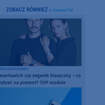
ZOBACZ RÓWNIEŻ
w Weekend FM
rtykuł sponsorowany
martwatch czy zegarek klasyczny – co
ybrać na prezent? TOP modele