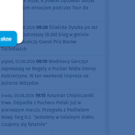
sezonu w IV lidze, a powiat bytowski oddał
się kolarskim emocjom podczas Tour de
Pologne
09:26
Śliwicka Dyszka po raz
piątek, 07.08.2026
dziesiąty. Jutrzejszy (8.08) bieg w gminie
 okno
Śliwice zakończy Grand Prix Borów
Tucholskich
09:10
Wodniacy Garczyn
piątek, 07.08.2026
zapraszają na Regaty o Puchar Wójta Gminy
Kościerzyna. W ten weekend impreza na
jeziorze Wdzydze
19:15
Koszmar Chojniczanki
środa, 05.08.2026
trwa. Odpadła z Pucharu Polski już w
pierwszym meczu. Przegrała z Podhalem
Nowy Targ 0:2. "Jesteśmy w totalnym dołku.
Czujemy się fatalnie"