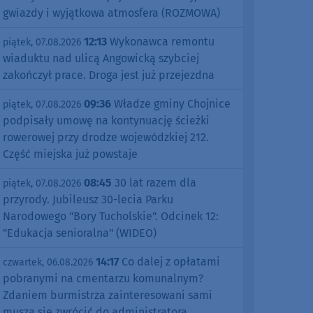
gwiazdy i wyjątkowa atmosfera (ROZMOWA)
12:13
Wykonawca remontu
piątek, 07.08.2026
wiaduktu nad ulicą Angowicką szybciej
zakończył prace. Droga jest już przejezdna
09:36
Władze gminy Chojnice
piątek, 07.08.2026
podpisały umowę na kontynuację ścieżki
rowerowej przy drodze wojewódzkiej 212.
Część miejska już powstaje
08:45
30 lat razem dla
piątek, 07.08.2026
przyrody. Jubileusz 30-lecia Parku
Narodowego "Bory Tucholskie". Odcinek 12:
"Edukacja senioralna" (WIDEO)
14:17
Co dalej z opłatami
czwartek, 06.08.2026
pobranymi na cmentarzu komunalnym?
Zdaniem burmistrza zainteresowani sami
muszą się zwrócić do administratora