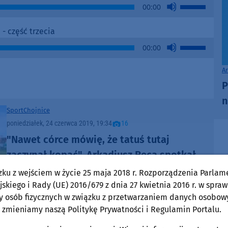
Use
00:00
to
Up/Down
increase
Arrow
- część trzecia
or
keys
Use
decrease
00:00
to
Up/Down
volume.
increase
Arrow
A
or
keys
P
decrease
to
n
volume.
increase
Sport
Chojnice
or
poniedziałek, 24 czerwca 2019, 19:34
16
decrease
"Nawet córce mówię, że tatuś tutaj
volume.
zaczynał kopać". Arkadiusz Reca spotkał
się z młodymi piłkarzami Kolejarza
zku z wejściem w życie 25 maja 2018 r. Rozporządzenia Parlam
Chojnice (FOTO)
skiego i Rady (UE) 2016/679 z dnia 27 kwietnia 2016 r. w spraw
y osób fizycznych w związku z przetwarzaniem danych osobow
 zmieniamy naszą Politykę Prywatności i Regulamin Portalu.