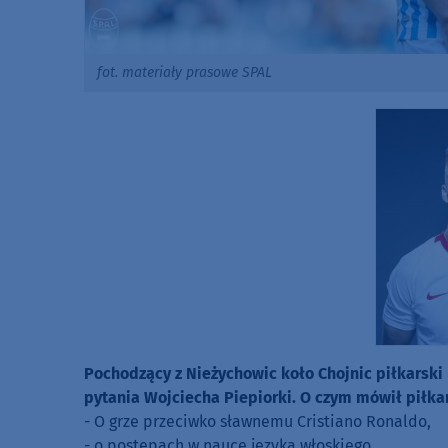
fot. materiały prasowe SPAL
Pochodzący z Nieżychowic koło Chojnic piłkarski
pytania Wojciecha Piepiorki. O czym mówił piłka
- O grze przeciwko sławnemu Cristiano Ronaldo,
- o postępach w nauce języka włoskiego,