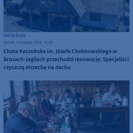
Gmina Brusy
wtorek, 4 sierpnia 2026, 10:44
Chata Kaszubska im. Józefa Chełmowskiego w
Brusach-Jagliach przechodzi renowację. Specjaliści
czyszczą strzechę na dachu