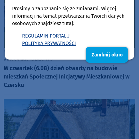
Prosimy o zapoznanie się ze zmianami. Więcej
informacji na temat przetwarzania Twoich danych
osobowych znajdziesz tutaj:
REGULAMIN PORTALU
POLITYKA PRYWATNOŚCI
Gmina Czersk
Zamknij okno
wtorek, 4 sierpnia 2026, 11:31
W czwartek (6.08) dzień otwarty na budowie
mieszkań Społecznej Inicjatywy Mieszkaniowej w
Czersku