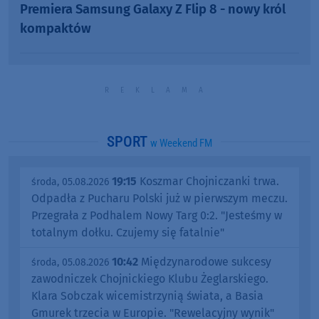
Premiera Samsung Galaxy Z Flip 8 - nowy król
kompaktów
SPORT
w Weekend FM
19:15
Koszmar Chojniczanki trwa.
środa, 05.08.2026
Odpadła z Pucharu Polski już w pierwszym meczu.
Przegrała z Podhalem Nowy Targ 0:2. "Jesteśmy w
totalnym dołku. Czujemy się fatalnie"
10:42
Międzynarodowe sukcesy
środa, 05.08.2026
zawodniczek Chojnickiego Klubu Żeglarskiego.
Klara Sobczak wicemistrzynią świata, a Basia
Gmurek trzecia w Europie. "Rewelacyjny wynik"