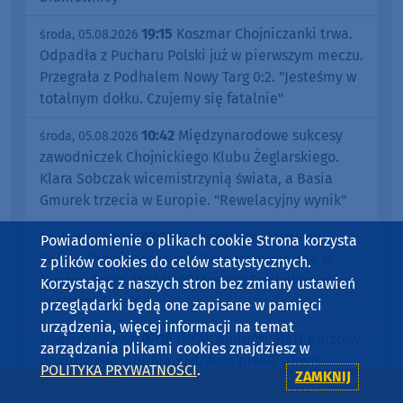
19:15
Koszmar Chojniczanki trwa.
środa, 05.08.2026
Odpadła z Pucharu Polski już w pierwszym meczu.
Przegrała z Podhalem Nowy Targ 0:2. "Jesteśmy w
totalnym dołku. Czujemy się fatalnie"
10:42
Międzynarodowe sukcesy
środa, 05.08.2026
zawodniczek Chojnickiego Klubu Żeglarskiego.
Klara Sobczak wicemistrzynią świata, a Basia
Gmurek trzecia w Europie. "Rewelacyjny wynik"
07:25
Po nokaucie w Nowym
środa, 05.08.2026
Powiadomienie o plikach cookie Strona korzysta
Sączu, Chojniczanka spróbuje się podnieść w
z plików cookies do celów statystycznych.
Nowym Targu. Dziś (5.08) mecz z Podhalem w
Korzystając z naszych stron bez zmiany ustawień
Pucharze Polski
przeglądarki będą one zapisane w pamięci
urządzenia, więcej informacji na temat
07:16
IMGW podnosi alert burzowy
środa, 05.08.2026
zarządzania plikami cookies znajdziesz w
do drugiego stopnia. Ostrzega przed silnym
POLITYKA PRYWATNOŚCI
.
ZAMKNIJ
deszczem, wiatrem i gradem (AKTUALIZACJA)