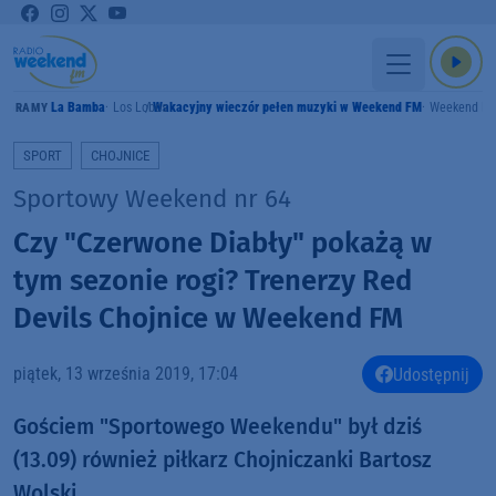
La Bamba
Los Lobos
Wakacyjny wieczór pełen muzyki w Weekend FM
Weekend F
GRAMY
SPORT
CHOJNICE
Sportowy Weekend nr 64
Czy "Czerwone Diabły" pokażą w
tym sezonie rogi? Trenerzy Red
Devils Chojnice w Weekend FM
piątek, 13 września 2019, 17:04
Udostępnij
Gościem "Sportowego Weekendu" był dziś
(13.09) również piłkarz Chojniczanki Bartosz
Wolski.