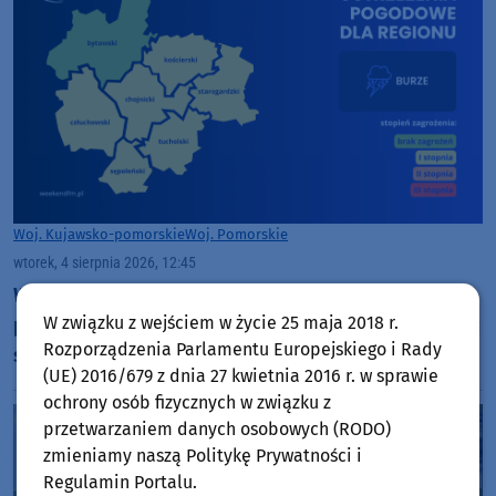
Woj. Kujawsko-pomorskie
Woj. Pomorskie
wtorek, 4 sierpnia 2026, 12:45
Wieczorem i w nocy w naszym regionie
W związku z wejściem w życie 25 maja 2018 r.
prognozowane są burze, którym mogą towarzyszyć
Rozporządzenia Parlamentu Europejskiego i Rady
silne opady deszczu i grad
(UE) 2016/679 z dnia 27 kwietnia 2016 r. w sprawie
ochrony osób fizycznych w związku z
przetwarzaniem danych osobowych (RODO)
zmieniamy naszą Politykę Prywatności i
Regulamin Portalu.