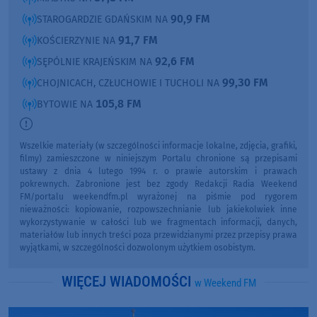
90,9 FM
STAROGARDZIE GDAŃSKIM NA
91,7 FM
KOŚCIERZYNIE NA
92,6 FM
SĘPÓLNIE KRAJEŃSKIM NA
99,30 FM
CHOJNICACH, CZŁUCHOWIE I TUCHOLI NA
105,8 FM
BYTOWIE NA
Wszelkie materiały (w szczególności informacje lokalne, zdjęcia, grafiki,
filmy) zamieszczone w niniejszym Portalu chronione są przepisami
ustawy z dnia 4 lutego 1994 r. o prawie autorskim i prawach
pokrewnych. Zabronione jest bez zgody Redakcji Radia Weekend
FM/portalu weekendfm.pl wyrażonej na piśmie pod rygorem
nieważności: kopiowanie, rozpowszechnianie lub jakiekolwiek inne
wykorzystywanie w całości lub we fragmentach informacji, danych,
materiałów lub innych treści poza przewidzianymi przez przepisy prawa
wyjątkami, w szczególności dozwolonym użytkiem osobistym.
WIĘCEJ WIADOMOŚCI
w Weekend FM