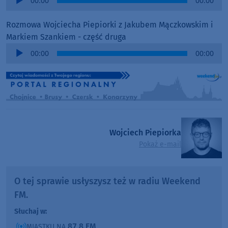
00:00
00:00
Player
Rozmowa Wojciecha Piepiorki z Jakubem Mączkowskim i
Markiem Szankiem - część druga
Audio
00:00
00:00
Player
Wojciech Piepiorka
Pokaż e-mail
O tej sprawie usłyszysz też w radiu Weekend
FM.
Słuchaj w:
87,8 FM
MIASTKU NA