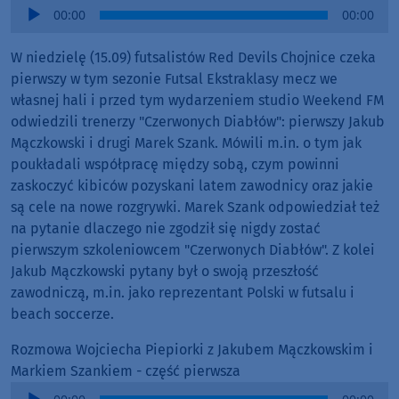
Audio
00:00
00:00
Player
W niedzielę (15.09) futsalistów Red Devils Chojnice czeka
pierwszy w tym sezonie Futsal Ekstraklasy mecz we
własnej hali i przed tym wydarzeniem studio Weekend FM
odwiedzili trenerzy "Czerwonych Diabłów": pierwszy Jakub
Mączkowski i drugi Marek Szank. Mówili m.in. o tym jak
poukładali współpracę między sobą, czym powinni
zaskoczyć kibiców pozyskani latem zawodnicy oraz jakie
są cele na nowe rozgrywki. Marek Szank odpowiedział też
na pytanie dlaczego nie zgodził się nigdy zostać
pierwszym szkoleniowcem "Czerwonych Diabłów". Z kolei
Jakub Mączkowski pytany był o swoją przeszłość
zawodniczą, m.in. jako reprezentant Polski w futsalu i
beach soccerze.
Rozmowa Wojciecha Piepiorki z Jakubem Mączkowskim i
Markiem Szankiem - część pierwsza
Audio