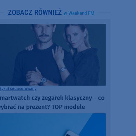
ZOBACZ RÓWNIEŻ
w Weekend FM
rtykuł sponsorowany
martwatch czy zegarek klasyczny – co
ybrać na prezent? TOP modele