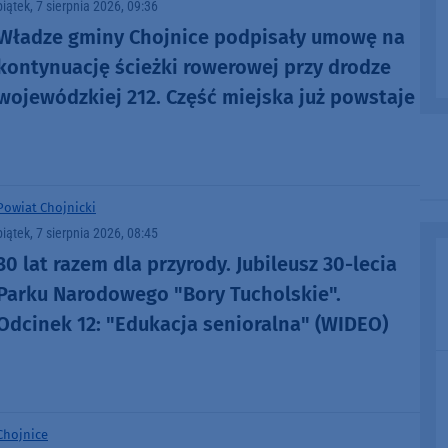
piątek, 7 sierpnia 2026, 09:36
Władze gminy Chojnice podpisały umowę na
kontynuację ścieżki rowerowej przy drodze
wojewódzkiej 212. Część miejska już powstaje
Powiat Chojnicki
piątek, 7 sierpnia 2026, 08:45
30 lat razem dla przyrody. Jubileusz 30-lecia
Parku Narodowego "Bory Tucholskie".
Odcinek 12: "Edukacja senioralna" (WIDEO)
Chojnice