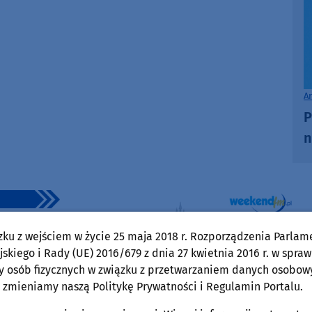
volume.
increase
or
decrease
volume.
A
P
n
zku z wejściem w życie 25 maja 2018 r. Rozporządzenia Parlam
skiego i Rady (UE) 2016/679 z dnia 27 kwietnia 2016 r. w spraw
y osób fizycznych w związku z przetwarzaniem danych osobow
 zmieniamy naszą Politykę Prywatności i Regulamin Portalu.
Wojciech Piepiorka