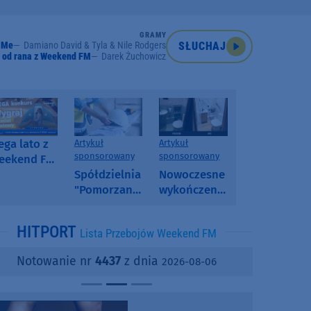
GRAMY
 Me
Damiano David & Tyla & Nile Rodgers
SŁUCHAJ
 od rana z Weekend FM
Darek Żuchowicz
ga lato z
Artykuł
Artykuł
sponsorowany
sponsorowany
eekend FM
 poranny
Spółdzielnia
Nowoczesne
onkurs w
"Pomorzanka"
wykończenia
eekend FM
w
ścian.
Człuchowie
Dlaczego
HITPORT
Lista Przebojów Weekend FM
informuje o
SPC, WPC i
przetargach
fornir
Notowanie nr
4437
z dnia
2026-08-06
i ofertach
kamienny
najmu
zyskują na
popularności?