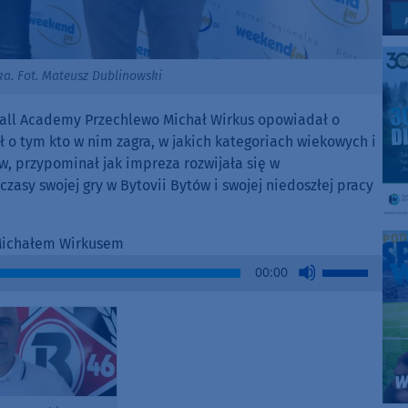
ka. Fot. Mateusz Dublinowski
ball Academy Przechlewo Michał Wirkus opowiadał o
 o tym kto w nim zagra, w jakich kategoriach wiekowych i
ów, przypominał jak impreza rozwijała się w
asy swojej gry w Bytovii Bytów i swojej niedoszłej pracy
 Michałem Wirkusem
Use
00:00
Up/Down
Arrow
keys
to
increase
or