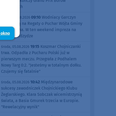
Śliwice zakończy Grand Prix Borów
Tucholskich
09:10
Wodniacy Garczyn
piątek, 07.08.2026
zapraszają na Regaty o Puchar Wójta Gminy
Kościerzyna. W ten weekend impreza na
 okno
jeziorze Wdzydze
19:15
Koszmar Chojniczanki
środa, 05.08.2026
trwa. Odpadła z Pucharu Polski już w
pierwszym meczu. Przegrała z Podhalem
Nowy Targ 0:2. "Jesteśmy w totalnym dołku.
Czujemy się fatalnie"
10:42
Międzynarodowe
środa, 05.08.2026
sukcesy zawodniczek Chojnickiego Klubu
Żeglarskiego. Klara Sobczak wicemistrzynią
świata, a Basia Gmurek trzecia w Europie.
"Rewelacyjny wynik"