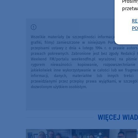
Prosim
przetw
RE
PO
Wszelkie materiały (w szczególności informacje lokalne, zdj
grafiki, filmy) zamieszczone w niniejszym Portalu chronio
przepisami ustawy z dnia 4 lutego 1994 r. o prawie autors
prawach pokrewnych. Zabronione jest bez zgody Redakcji 
Weekend FM/portalu weekendfm.pl wyrażonej na piśmi
rygorem nieważności: kopiowanie, rozpowszechniani
jakiekolwiek inne wykorzystywanie w całości lub we fragme
informacji, danych, materiałów lub innych treści 
przewidzianymi przez przepisy prawa wyjątkami, w szczegól
dozwolonym użytkiem osobistym.
WIĘCEJ WIA