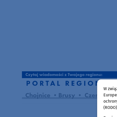
W zwią
Europej
ochron
(RODO)