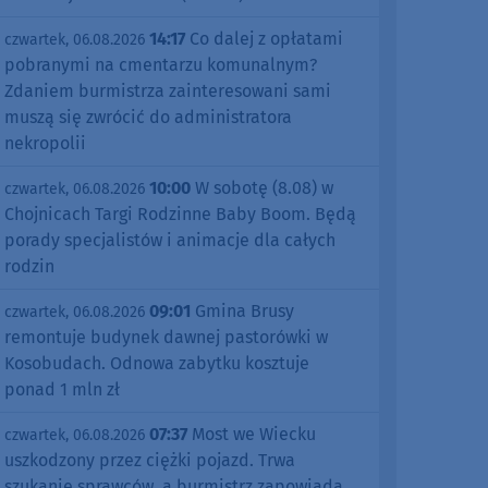
14:17
Co dalej z opłatami
czwartek, 06.08.2026
pobranymi na cmentarzu komunalnym?
Zdaniem burmistrza zainteresowani sami
muszą się zwrócić do administratora
nekropolii
10:00
W sobotę (8.08) w
czwartek, 06.08.2026
Chojnicach Targi Rodzinne Baby Boom. Będą
porady specjalistów i animacje dla całych
rodzin
09:01
Gmina Brusy
czwartek, 06.08.2026
remontuje budynek dawnej pastorówki w
Kosobudach. Odnowa zabytku kosztuje
ponad 1 mln zł
07:37
Most we Wiecku
czwartek, 06.08.2026
uszkodzony przez ciężki pojazd. Trwa
szukanie sprawców, a burmistrz zapowiada