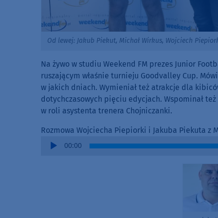
Od lewej: Jakub Piekut, Michał Wirkus, Wojciech Piepior
Na żywo w studiu Weekend FM prezes Junior Foot
ruszającym właśnie turnieju Goodvalley Cup. Mówił
w jakich dniach. Wymieniał też atrakcje dla kibic
dotychczasowych pięciu edycjach. Wspominał też cz
w roli asystenta trenera Chojniczanki.
Rozmowa Wojciecha Piepiorki i Jakuba Piekuta z
Audio
00:00
Player