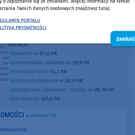
y o zapoznanie się ze zmianami. Więcej informacji na temat
Pokaż e-mail
arzania Twoich danych osobowych znajdziesz tutaj:
GULAMIN PORTALU
O tej sprawie usłyszysz też w radiu Weekend
LITYKA PRYWATNOŚCI
FM.
ęcia,
Zamknij
ne są
Słuchaj w:
kim i
Radia
87,8 FM
MIASTKU NA
e pod
90,9 FM
STAROGARDZIE GDAŃSKIM NA
e lub
ntach
91,7 FM
KOŚCIERZYNIE NA
poza
ności
92,6 FM
SĘPÓLNIE KRAJEŃSKIM NA
99,30 FM
CHOJNICACH, CZŁUCHOWIE I TUCHOLI NA
105,8 FM
BYTOWIE NA
DOMOŚCI
w Weekend FM
Gmina Chojnice