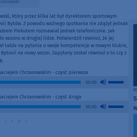
hrzanowski
decrease
volume.
ski, który przez kilka lat był dyrektorem sportowym
tovii Bytów. Z powodu ważnego spotkania nie zdążył jednak
kubem Piekutem rozmawiał jednak telefonicznie. Jak
 sezonu w drugiej lidze. Potwierdził również, że jej
ł także na pytania o swoje kompetencje w nowym klubie,
Bytovii na nowy sezon. Zapytany został również o to czy z
ę.
Maciejem Chrzanowskim - część pierwsza
Use
00:00
Up/Down
A
Arrow
Maciejem Chrzanowskim - część druga
S
keys
Use
00:00
w
to
Up/Down
increase
Arrow
or
keys
decrease
to