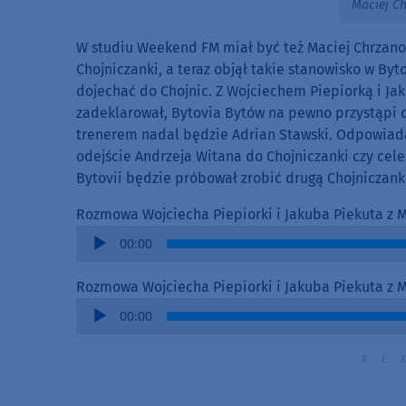
Maciej C
W studiu Weekend FM miał być też Maciej Chrzanow
Chojniczanki, a teraz objął takie stanowisko w By
dojechać do Chojnic. Z Wojciechem Piepiorką i Ja
zadeklarował, Bytovia Bytów na pewno przystąpi do
trenerem nadal będzie Adrian Stawski. Odpowiada
odejście Andrzeja Witana do Chojniczanki czy cele 
Bytovii będzie próbował zrobić drugą Chojniczank
Rozmowa Wojciecha Piepiorki i Jakuba Piekuta z 
Audio
00:00
Player
Rozmowa Wojciecha Piepiorki i Jakuba Piekuta z 
Audio
00:00
Player