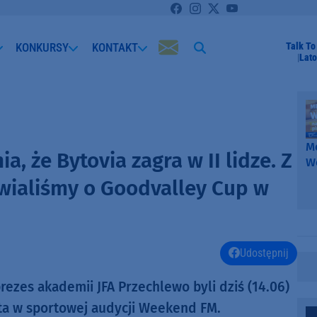
KONKURSY
KONTAKT
Talk To
Lato
Me
, że Bytovia zagra w II lidze. Z
W
-
ialiśmy o Goodvalley Cup w
k
W
Udostępnij
rezes akademii JFA Przechlewo byli dziś (14.06)
uta w sportowej audycji Weekend FM.