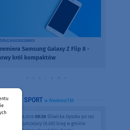
rtykuł sponsorowany
remiera Samsung Galaxy Z Flip 8 -
owy król kompaktów
entu
SPORT
w Weekend FM
ie
ych
09:26
Śliwicka Dyszka po raz
piątek, 07.08.2026
dziesiąty. Jutrzejszy (8.08) bieg w gminie