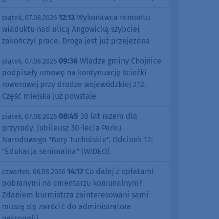
12:13
Wykonawca remontu
piątek, 07.08.2026
wiaduktu nad ulicą Angowicką szybciej
zakończył prace. Droga jest już przejezdna
09:36
Władze gminy Chojnice
piątek, 07.08.2026
podpisały umowę na kontynuację ścieżki
rowerowej przy drodze wojewódzkiej 212.
Część miejska już powstaje
08:45
30 lat razem dla
piątek, 07.08.2026
przyrody. Jubileusz 30-lecia Parku
Narodowego "Bory Tucholskie". Odcinek 12:
"Edukacja senioralna" (WIDEO)
14:17
Co dalej z opłatami
czwartek, 06.08.2026
pobranymi na cmentarzu komunalnym?
Zdaniem burmistrza zainteresowani sami
muszą się zwrócić do administratora
nekropolii