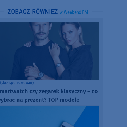
ZOBACZ RÓWNIEŻ
w Weekend FM
rtykuł sponsorowany
martwatch czy zegarek klasyczny – co
ybrać na prezent? TOP modele