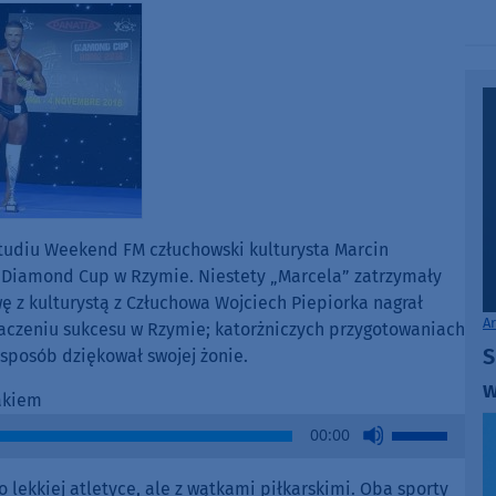
Arrow
or
keys
decrease
to
volume.
increase
or
decrease
volume.
studiu Weekend FM człuchowski kulturysta Marcin
y Diamond Cup w Rzymie. Niestety „Marcela” zatrzymały
 z kulturystą z Człuchowa Wojciech Piepiorka nagrał
A
znaczeniu sukcesu w Rzymie; katorżniczych przygotowaniach
S
 sposób dziękował swojej żonie.
w
akiem
Use
00:00
Up/Down
Arrow
 lekkiej atletyce, ale z wątkami piłkarskimi. Oba sporty