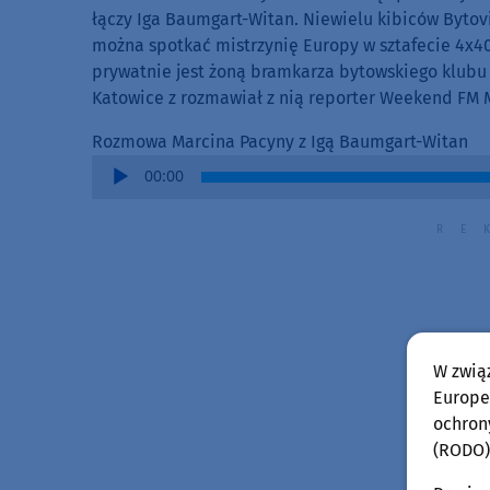
łączy Iga Baumgart-Witan. Niewielu kibiców Bytov
można spotkać mistrzynię Europy w sztafecie 4x40
prywatnie jest żoną bramkarza bytowskiego klubu
Katowice z rozmawiał z nią reporter Weekend FM 
Rozmowa Marcina Pacyny z Igą Baumgart-Witan
Audio
00:00
Player
W zwią
Europej
ochron
(RODO)