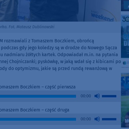
orka. Fot. Mateusz Dublinowski
FM rozmawiali z Tomaszem Boczkiem, obrońcą
, podczas gdy jego koledzy są w drodze do Nowego Sącza
du nadmiaru żółtych kartek. Odpowiadał m.in. na pytania
nnej Chojniczanki; pyskówkę, w jaką wdał się z kibicami po
wody do optymizmu, jakie są przed rundą rewanżową w
Tomaszem Boczkiem – część pierwsza
Use
00:00
Up/Down
Arrow
 Tomaszem Boczkiem – część druga
keys
Use
00:00
to
Up/Down
increase