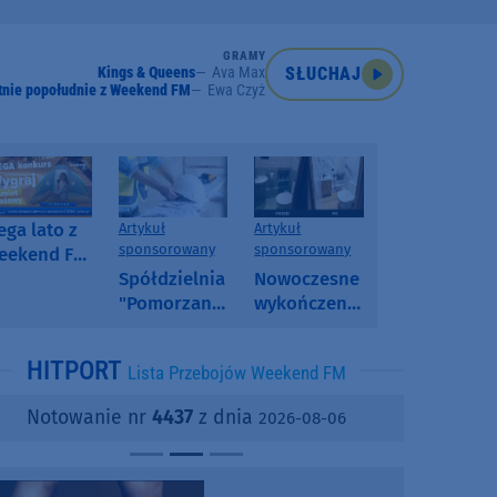
GRAMY
Kings & Queens
Ava Max
SŁUCHAJ
tnie popołudnie z Weekend FM
Ewa Czyż
ga lato z
Artykuł
Artykuł
sponsorowany
sponsorowany
eekend FM
 poranny
Spółdzielnia
Nowoczesne
onkurs w
"Pomorzanka"
wykończenia
eekend FM
w
ścian.
Człuchowie
Dlaczego
HITPORT
Lista Przebojów Weekend FM
informuje o
SPC, WPC i
przetargach
fornir
Notowanie nr
4437
z dnia
2026-08-06
i ofertach
kamienny
najmu
zyskują na
popularności?