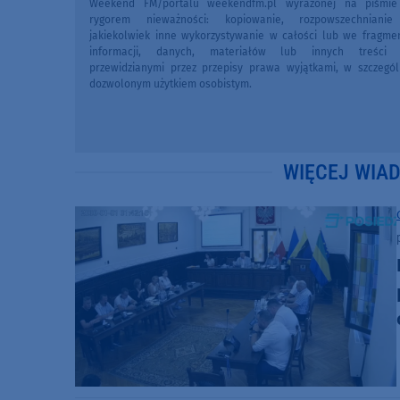
Weekend FM/portalu weekendfm.pl wyrażonej na piśmi
rygorem nieważności: kopiowanie, rozpowszechniani
jakiekolwiek inne wykorzystywanie w całości lub we fragme
informacji, danych, materiałów lub innych treści 
przewidzianymi przez przepisy prawa wyjątkami, w szczegól
dozwolonym użytkiem osobistym.
WIĘCEJ WIA