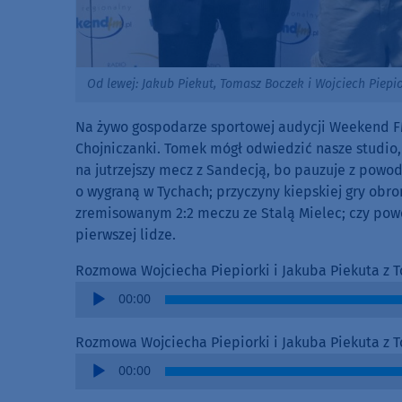
Od lewej: Jakub Piekut, Tomasz Boczek i Wojciech Piepi
Na żywo gospodarze sportowej audycji Weekend 
Chojniczanki. Tomek mógł odwiedzić nasze studio
na jutrzejszy mecz z Sandecją, bo pauzuje z powo
o wygraną w Tychach; przyczyny kiepskiej gry obro
zremisowanym 2:2 meczu ze Stalą Mielec; czy po
pierwszej lidze.
Rozmowa Wojciecha Piepiorki i Jakuba Piekuta z 
Audio
00:00
Player
Rozmowa Wojciecha Piepiorki i Jakuba Piekuta z
Audio
00:00
Player