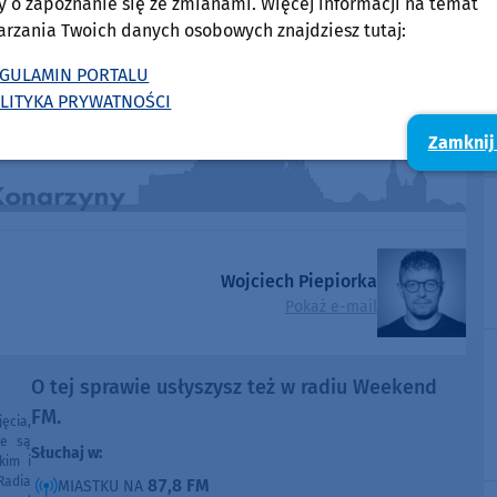
y o zapoznanie się ze zmianami. Więcej informacji na temat
arzania Twoich danych osobowych znajdziesz tutaj:
GULAMIN PORTALU
LITYKA PRYWATNOŚCI
Zamknij
Wojciech Piepiorka
Pokaż e-mail
O tej sprawie usłyszysz też w radiu Weekend
FM.
ęcia,
ne są
Słuchaj w:
kim i
Radia
87,8 FM
MIASTKU NA