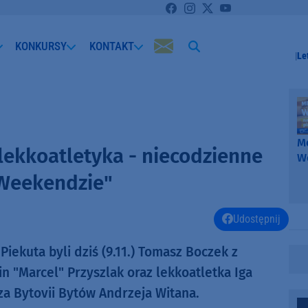
KONKURSY
KONTAKT
Le
Me
 lekkoatletyka - niecodzienne
W
-
Weekendzie"
k
W
Udostępnij
iekuta byli dziś (9.11.) Tomasz Boczek z
in "Marcel" Przyszlak oraz lekkoatletka Iga
a Bytovii Bytów Andrzeja Witana.