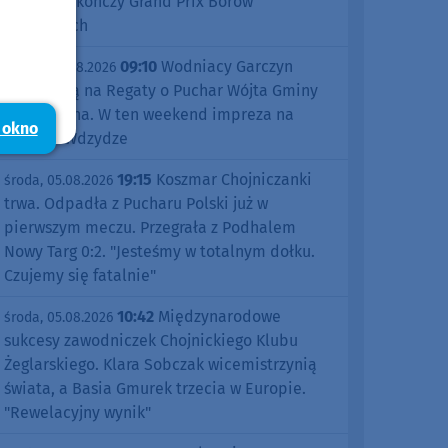
Śliwice zakończy Grand Prix Borów
Tucholskich
09:10
Wodniacy Garczyn
piątek, 07.08.2026
zapraszają na Regaty o Puchar Wójta Gminy
Kościerzyna. W ten weekend impreza na
 okno
jeziorze Wdzydze
19:15
Koszmar Chojniczanki
środa, 05.08.2026
trwa. Odpadła z Pucharu Polski już w
pierwszym meczu. Przegrała z Podhalem
Nowy Targ 0:2. "Jesteśmy w totalnym dołku.
Czujemy się fatalnie"
10:42
Międzynarodowe
środa, 05.08.2026
sukcesy zawodniczek Chojnickiego Klubu
Żeglarskiego. Klara Sobczak wicemistrzynią
świata, a Basia Gmurek trzecia w Europie.
"Rewelacyjny wynik"