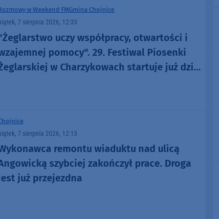
Rozmowy w Weekend FM
Gmina Chojnice
piątek, 7 sierpnia 2026, 12:33
"Żeglarstwo uczy współpracy, otwartości i
wzajemnej pomocy". 29. Festiwal Piosenki
Żeglarskiej w Charzykowach startuje już dziś.
Szanty, gwiazdy i wyjątkowa atmosfera
(ROZMOWA)
Chojnice
piątek, 7 sierpnia 2026, 12:13
Wykonawca remontu wiaduktu nad ulicą
Angowicką szybciej zakończył prace. Droga
jest już przejezdna