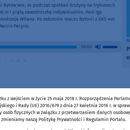
keys
ii Bytów wie, że podczas spotkań drużyny na trybunach
to
0 m i piątą zawodniczkę indywidualnie. Pani Iga
increase
 Andrzeja Witana. Po sobotnim meczu Bytovii z GKS-em
or
Marcin Pacyno.
decrease
volume.
A
Use
00:00
P
Up/Down
n
Arrow
keys
to
increase
or
decrease
zku z wejściem w życie 25 maja 2018 r. Rozporządzenia Parlam
volume.
skiego i Rady (UE) 2016/679 z dnia 27 kwietnia 2016 r. w spraw
y osób fizycznych w związku z przetwarzaniem danych osobow
 zmieniamy naszą Politykę Prywatności i Regulamin Portalu.