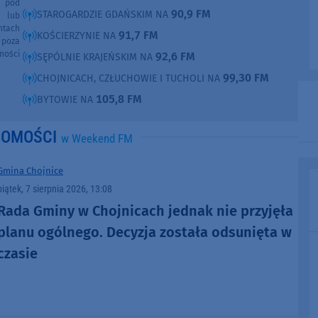
e pod
90,9 FM
STAROGARDZIE GDAŃSKIM NA
e lub
ntach
91,7 FM
KOŚCIERZYNIE NA
poza
ności
92,6 FM
SĘPÓLNIE KRAJEŃSKIM NA
99,30 FM
CHOJNICACH, CZŁUCHOWIE I TUCHOLI NA
105,8 FM
BYTOWIE NA
DOMOŚCI
w Weekend FM
Gmina Chojnice
piątek, 7 sierpnia 2026, 13:08
Rada Gminy w Chojnicach jednak nie przyjęła
planu ogólnego. Decyzja została odsunięta w
czasie