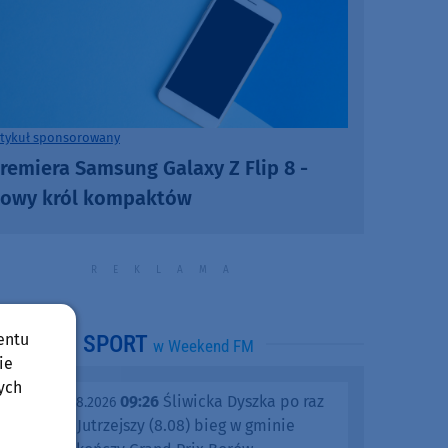
rtykuł sponsorowany
remiera Samsung Galaxy Z Flip 8 -
owy król kompaktów
entu
SPORT
w Weekend FM
ie
ych
09:26
Śliwicka Dyszka po raz
piątek, 07.08.2026
dziesiąty. Jutrzejszy (8.08) bieg w gminie