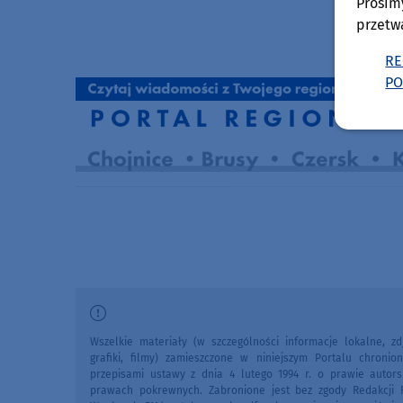
Prosim
przetw
RE
PO
Wszelkie materiały (w szczególności informacje lokalne, zdj
grafiki, filmy) zamieszczone w niniejszym Portalu chronio
przepisami ustawy z dnia 4 lutego 1994 r. o prawie autors
prawach pokrewnych. Zabronione jest bez zgody Redakcji 