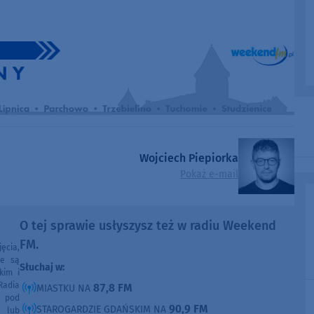
Wojciech Piepiorka
Pokaż e-mail
O tej sprawie usłyszysz też w radiu Weekend
FM.
ęcia,
ne są
Słuchaj w:
kim i
Radia
87,8 FM
MIASTKU NA
e pod
90,9 FM
STAROGARDZIE GDAŃSKIM NA
e lub