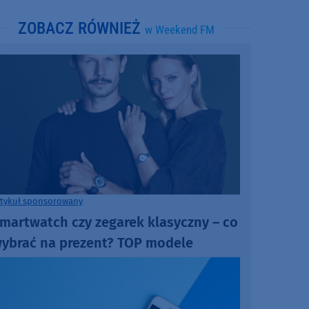
ZOBACZ RÓWNIEŻ
w Weekend FM
rtykuł sponsorowany
martwatch czy zegarek klasyczny – co
ybrać na prezent? TOP modele