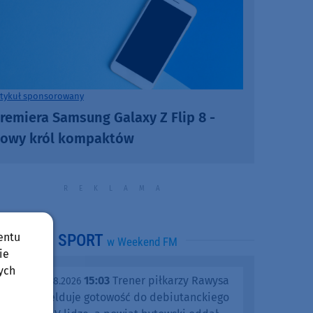
rtykuł sponsorowany
remiera Samsung Galaxy Z Flip 8 -
owy król kompaktów
entu
SPORT
w Weekend FM
ie
ych
15:03
Trener piłkarzy Rawysa
piątek, 07.08.2026
Raciąż melduje gotowość do debiutanckiego