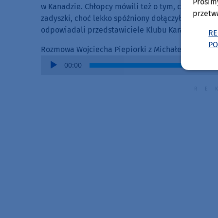
Prosim
w Kanadzie. Chłopcy mówili też o tym, co fajnego 
przetw
zadyszki, choć lekko spóźniony dołączył do trenera
odpowiadali przedstawiciele Klubu Karate Bytów.
RE
PO
Rozmowa Wojciecha Piepiorki z Michałem i Filipe
Audio
00:00
Player