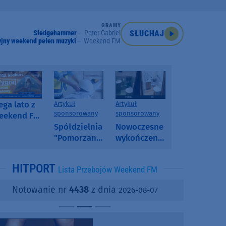
GRAMY
Sledgehammer
Peter Gabriel
SŁUCHAJ
jny weekend pełen muzyki
Weekend FM
ga lato z
Artykuł
Artykuł
sponsorowany
sponsorowany
eekend FM
 poranny
Spółdzielnia
Nowoczesne
onkurs w
"Pomorzanka"
wykończenia
eekend FM
w
ścian.
Człuchowie
Dlaczego
HITPORT
Lista Przebojów Weekend FM
informuje o
SPC, WPC i
przetargach
fornir
Notowanie nr
4438
z dnia
2026-08-07
i ofertach
kamienny
najmu
zyskują na
popularności?