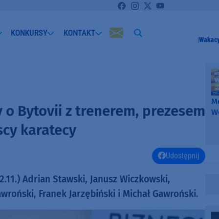
KONKURSY
KONTAKT
Wakacy
Me
o Bytovii z trenerem, prezesem
W
-
scy karatecy
k
W
Udostępnij
.11.) Adrian Stawski, Janusz Wiczkowski,
wroński, Franek Jarzębiński i Michał Gawroński.