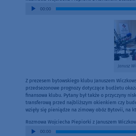
Audio
00:00
Player
Janusz W
Z prezesem bytowskiego klubu Januszem Wiczkowsk
przedsezonowe prognozy dotyczące budżetu okazały
finansowa klubu. Pytany był także o przyczyny nis
transferową przed najbliższym okienkiem czy budow
wzięły się pieniądze na zimowy obóz Bytovii, na kt
Rozmowa Wojciecha Piepiorki z Januszem Wiczko
Audio
00:00