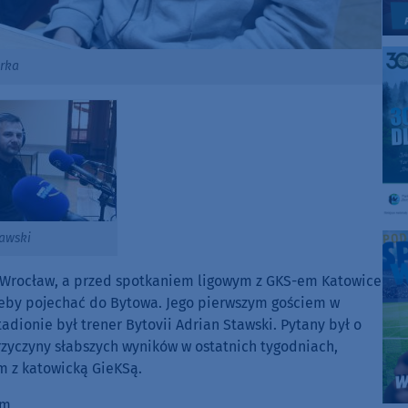
orka
tawski
m Wrocław, a przed spotkaniem ligowym z GKS-em Katowice
 żeby pojechać do Bytowa. Jego pierwszym gościem w
dionie był trener Bytovii Adrian Stawski. Pytany był o
zyczyny słabszych wyników w ostatnich tygodniach,
m z katowicką GieKSą.
im