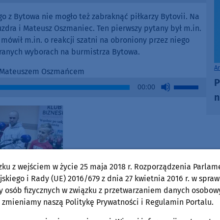
Up/Down
Arrow
 z Bytowa nie mogło też zabraknąć piłkarzy Bytovii. Na
keys
zdra i Mateusz Oszmaniec. Ten pierwszy pytany był m.in.
to
c mówił m.in. o reakcji szatni na obroniony przez niego
increase
granych wyborach na burmistrza Bytowa.
or
A
decrease
 i Mateuszem Oszmańcem
P
volume.
Use
00:00
Up/Down
n
Arrow
keys
to
increase
or
decrease
zku z wejściem w życie 25 maja 2018 r. Rozporządzenia Parlam
volume.
skiego i Rady (UE) 2016/679 z dnia 27 kwietnia 2016 r. w spraw
 z Bytowa
y osób fizycznych w związku z przetwarzaniem danych osobow
 zmieniamy naszą Politykę Prywatności i Regulamin Portalu.
owscy karatecy. Filip Gawroński i Franek Jarzębiński oraz
h, które chłopcy zdobyli podczas Pucharu Świata Dzieci