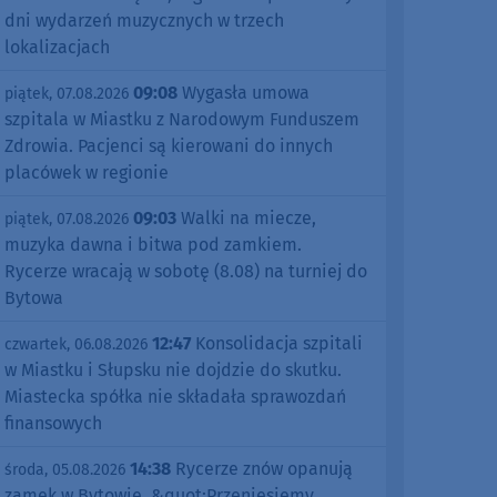
dni wydarzeń muzycznych w trzech
lokalizacjach
09:08
Wygasła umowa
piątek, 07.08.2026
szpitala w Miastku z Narodowym Funduszem
Zdrowia. Pacjenci są kierowani do innych
placówek w regionie
09:03
Walki na miecze,
piątek, 07.08.2026
muzyka dawna i bitwa pod zamkiem.
Rycerze wracają w sobotę (8.08) na turniej do
Bytowa
12:47
Konsolidacja szpitali
czwartek, 06.08.2026
w Miastku i Słupsku nie dojdzie do skutku.
Miastecka spółka nie składała sprawozdań
finansowych
14:38
Rycerze znów opanują
środa, 05.08.2026
zamek w Bytowie. &quot;Przeniesiemy