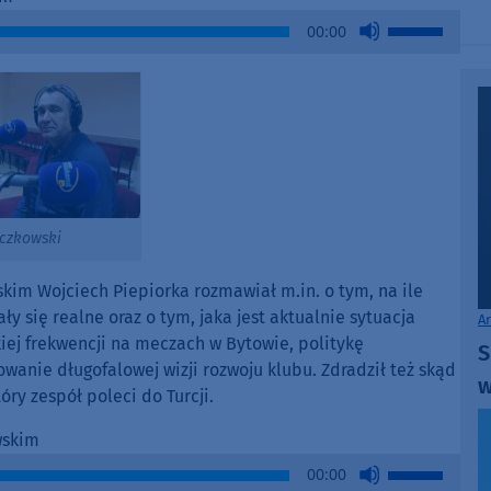
Use
00:00
Up/Down
Arrow
keys
to
increase
or
decrease
volume.
iczkowski
im Wojciech Piepiorka rozmawiał m.in. o tym, na ile
 się realne oraz o tym, jaka jest aktualnie sytuacja
A
kiej frekwencji na meczach w Bytowie, politykę
S
anie długofalowej wizji rozwoju klubu. Zdradził też skąd
w
óry zespół poleci do Turcji.
wskim
Use
00:00