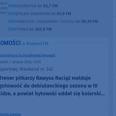
ntach
91,7 FM
KOŚCIERZYNIE NA
poza
ności
92,6 FM
SĘPÓLNIE KRAJEŃSKIM NA
99,30 FM
CHOJNICACH, CZŁUCHOWIE I TUCHOLI NA
105,8 FM
BYTOWIE NA
DOMOŚCI
w Weekend FM
Sport
Gmina Tuchola
Powiat Bytowski
piątek, 7 sierpnia 2026, 15:03
Sportowy Weekend nr 342
Trener piłkarzy Rawysa Raciąż melduje
gotowość do debiutanckiego sezonu w IV
lidze, a powiat bytowski oddał się kolarskim
emocjom podczas Tour de Pologne
Gmina Lipnica