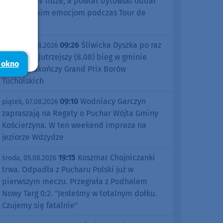
sezonu w IV lidze, a powiat bytowski oddał
się kolarskim emocjom podczas Tour de
Pologne
09:26
Śliwicka Dyszka po raz
piątek, 07.08.2026
dziesiąty. Jutrzejszy (8.08) bieg w gminie
 okno
Śliwice zakończy Grand Prix Borów
Tucholskich
09:10
Wodniacy Garczyn
piątek, 07.08.2026
zapraszają na Regaty o Puchar Wójta Gminy
Kościerzyna. W ten weekend impreza na
jeziorze Wdzydze
19:15
Koszmar Chojniczanki
środa, 05.08.2026
trwa. Odpadła z Pucharu Polski już w
pierwszym meczu. Przegrała z Podhalem
Nowy Targ 0:2. "Jesteśmy w totalnym dołku.
Czujemy się fatalnie"