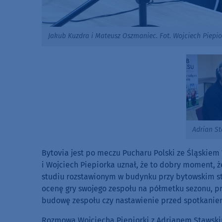
Jakub Kuzdra i Mateusz Oszmaniec. Fot. Wojciech Piepi
Adrian S
Bytovia jest po meczu Pucharu Polski ze Śląskie
i Wojciech Piepiorka uznał, że to dobry moment,
studiu rozstawionym w budynku przy bytowskim sta
ocenę gry swojego zespołu na półmetku sezonu, pr
budowę zespołu czy nastawienie przed spotkanie
Rozmowa Wojciecha Piepiorki z Adrianem Stawsk