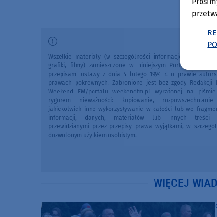
Prosim
przetw
RE
PO
Wszelkie materiały (w szczególności informacje lokalne, zdj
grafiki, filmy) zamieszczone w niniejszym Portalu chronio
przepisami ustawy z dnia 4 lutego 1994 r. o prawie autors
prawach pokrewnych. Zabronione jest bez zgody Redakcji 
Weekend FM/portalu weekendfm.pl wyrażonej na piśmi
rygorem nieważności: kopiowanie, rozpowszechniani
jakiekolwiek inne wykorzystywanie w całości lub we fragme
informacji, danych, materiałów lub innych treści 
przewidzianymi przez przepisy prawa wyjątkami, w szczegól
dozwolonym użytkiem osobistym.
WIĘCEJ WIA