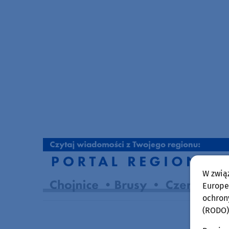
W zwią
Europej
ochron
(RODO)