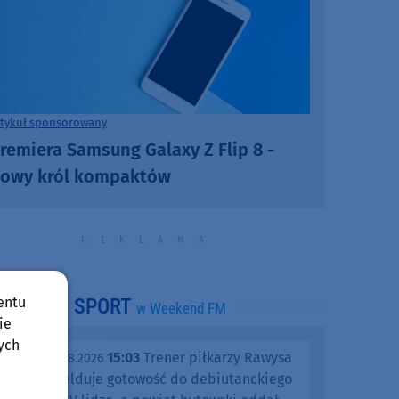
rtykuł sponsorowany
remiera Samsung Galaxy Z Flip 8 -
owy król kompaktów
entu
SPORT
w Weekend FM
ie
ych
15:03
Trener piłkarzy Rawysa
piątek, 07.08.2026
Raciąż melduje gotowość do debiutanckiego