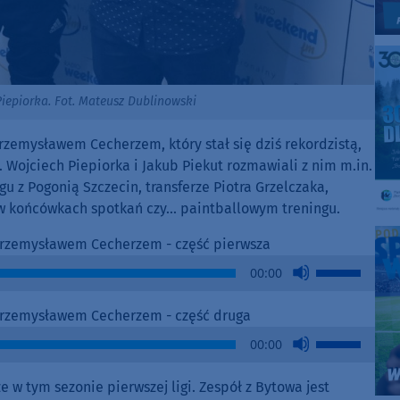
Piepiorka. Fot. Mateusz Dublinowski
zemysławem Cecherzem, który stał się dziś rekordzistą,
. Wojciech Piepiorka i Jakub Piekut rozmawiali z nim m.in.
 z Pogonią Szczecin, transferze Piotra Grzelczaka,
w końcówkach spotkań czy... paintballowym treningu.
 Przemysławem Cecherzem - część pierwsza
Use
00:00
Up/Down
Arrow
 Przemysławem Cecherzem - część druga
keys
Use
00:00
to
Up/Down
increase
Arrow
w tym sezonie pierwszej ligi. Zespół z Bytowa jest
or