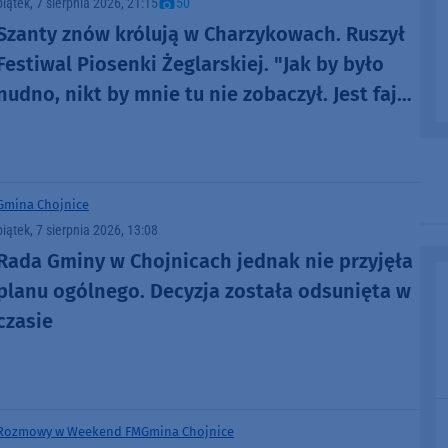
piątek, 7 sierpnia 2026, 21:15
50
Szanty znów królują w Charzykowach. Ruszył
Festiwal Piosenki Żeglarskiej. "Jak by było
nudno, nikt by mnie tu nie zobaczył. Jest fajna
atmosfera, fajna zabawa" (FOTO)
Gmina Chojnice
piątek, 7 sierpnia 2026, 13:08
Rada Gminy w Chojnicach jednak nie przyjęła
planu ogólnego. Decyzja została odsunięta w
czasie
Rozmowy w Weekend FM
Gmina Chojnice