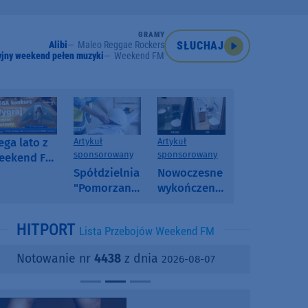
GRAMY
Alibi
Maleo Reggae Rockers
SŁUCHAJ
jny weekend pełen muzyki
Weekend FM
ga lato z
Artykuł
Artykuł
sponsorowany
sponsorowany
eekend FM
 poranny
Spółdzielnia
Nowoczesne
onkurs w
"Pomorzanka"
wykończenia
eekend FM
w
ścian.
Człuchowie
Dlaczego
HITPORT
Lista Przebojów Weekend FM
informuje o
SPC, WPC i
przetargach
fornir
Notowanie nr
4438
z dnia
2026-08-07
i ofertach
kamienny
najmu
zyskują na
popularności?