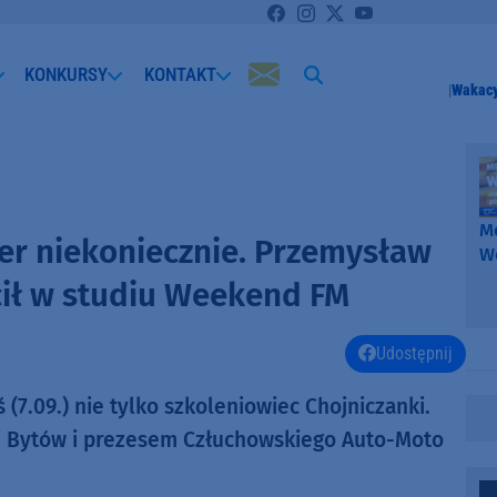
KONKURSY
KONTAKT
Wakacy
Me
ner niekoniecznie. Przemysław
W
-
cił w studiu Weekend FM
k
W
Udostępnij
7.09.) nie tylko szkoleniowiec Chojniczanki.
i Bytów i prezesem Człuchowskiego Auto-Moto