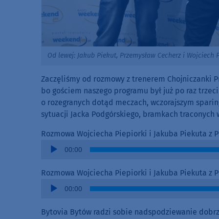
Od lewej: Jakub Piekut, Przemysław Cecherz i Wojciech 
Zaczęliśmy od rozmowy z trenerem Chojniczanki Pr
bo gościem naszego programu był już po raz trzeci
o rozegranych dotąd meczach, wczorajszym sparingu
sytuacji Jacka Podgórskiego, bramkach traconych 
Rozmowa Wojciecha Piepiorki i Jakuba Piekuta z
Audio
00:00
Player
Rozmowa Wojciecha Piepiorki i Jakuba Piekuta z
Audio
00:00
Player
Bytovia Bytów radzi sobie nadspodziewanie dobrze 