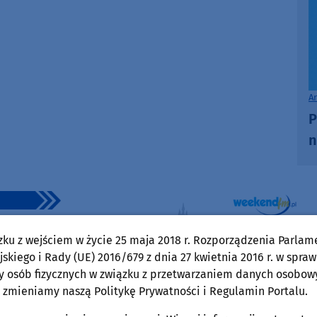
increase
or
decrease
volume.
A
P
n
zku z wejściem w życie 25 maja 2018 r. Rozporządzenia Parlam
skiego i Rady (UE) 2016/679 z dnia 27 kwietnia 2016 r. w spraw
y osób fizycznych w związku z przetwarzaniem danych osobow
 zmieniamy naszą Politykę Prywatności i Regulamin Portalu.
Wojciech Piepiorka