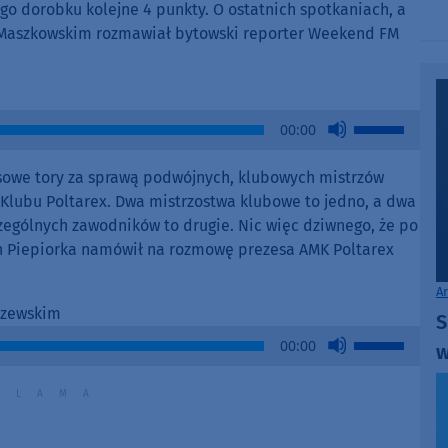
keys
go dorobku kolejne 4 punkty. O ostatnich spotkaniach, a
decrease
to
m Maszkowskim rozmawiał bytowski reporter Weekend FM
volume.
increase
or
decrease
volume.
Use
00:00
Up/Down
Arrow
ssowe tory za sprawą podwójnych, klubowych mistrzów
keys
 Klubu Poltarex. Dwa mistrzostwa klubowe to jedno, a dwa
to
zególnych zawodników to drugie. Nic więc dziwnego, że po
increase
h Piepiorka namówił na rozmowę prezesa AMK Poltarex
or
decrease
A
volume.
rzewskim
S
Use
00:00
w
Up/Down
Arrow
keys
to