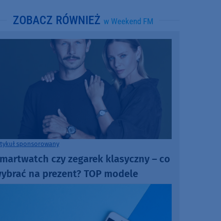
ZOBACZ RÓWNIEŻ
w Weekend FM
rtykuł sponsorowany
martwatch czy zegarek klasyczny – co
ybrać na prezent? TOP modele