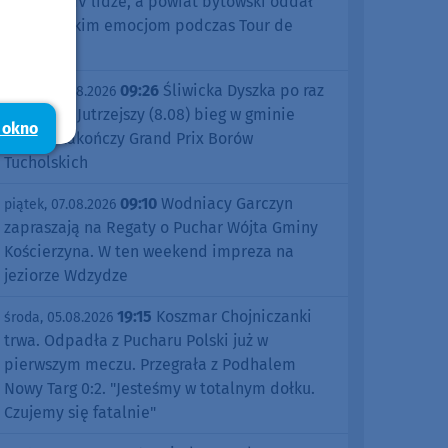
sezonu w IV lidze, a powiat bytowski oddał
się kolarskim emocjom podczas Tour de
Pologne
09:26
Śliwicka Dyszka po raz
piątek, 07.08.2026
dziesiąty. Jutrzejszy (8.08) bieg w gminie
 okno
Śliwice zakończy Grand Prix Borów
Tucholskich
09:10
Wodniacy Garczyn
piątek, 07.08.2026
zapraszają na Regaty o Puchar Wójta Gminy
Kościerzyna. W ten weekend impreza na
jeziorze Wdzydze
19:15
Koszmar Chojniczanki
środa, 05.08.2026
trwa. Odpadła z Pucharu Polski już w
pierwszym meczu. Przegrała z Podhalem
Nowy Targ 0:2. "Jesteśmy w totalnym dołku.
Czujemy się fatalnie"