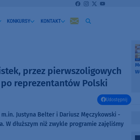
KONKURSY
KONTAKT
Me
istek, przez pierwszoligowych
W
-
, po reprezentantów Polski
k
W
Udostępnij
.in. Justyna Belter i Dariusz Męczykowski -
a. W dłuższym niż zwykle programie zajęliśmy