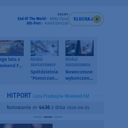
GRAMY
End Of The World
Miley Cyrus
SŁUCHAJ
Hit-Port
Kamil Gierczak
ga lato z
Artykuł
Artykuł
sponsorowany
sponsorowany
eekend FM
 poranny
Spółdzielnia
Nowoczesne
onkurs w
"Pomorzanka"
wykończenia
eekend FM
w
ścian.
Człuchowie
Dlaczego
HITPORT
Lista Przebojów Weekend FM
informuje o
SPC, WPC i
przetargach
fornir
Notowanie nr
4436
z dnia
2026-08-05
i ofertach
kamienny
najmu
zyskują na
popularności?