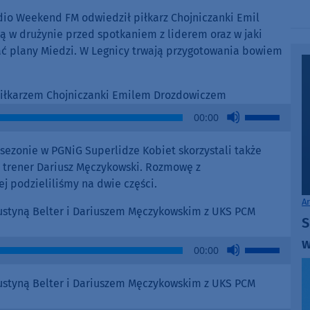
volume.
io Weekend FM odwiedził piłkarz Chojniczanki Emil
 są w drużynie przed spotkaniem z liderem oraz w jaki
ać plany Miedzi. W Legnicy trwają przygotowania bowiem
 piłkarzem Chojniczanki Emilem Drozdowiczem
Use
00:00
Up/Down
Arrow
ezonie w PGNiG Superlidze Kobiet skorzystali także
keys
i trener Dariusz Męczykowski. Rozmowę z
to
ej podzieliliśmy na dwie części.
increase
A
or
Justyną Belter i Dariuszem Męczykowskim z UKS PCM
S
decrease
w
volume.
Use
00:00
Up/Down
Arrow
Justyną Belter i Dariuszem Męczykowskim z UKS PCM
keys