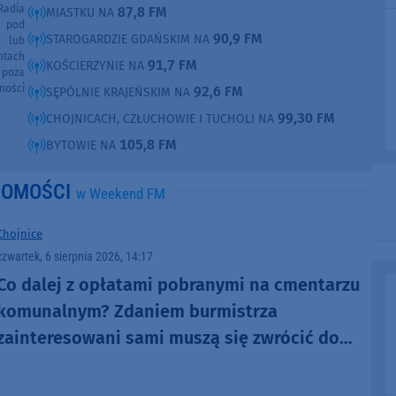
Radia
87,8 FM
MIASTKU NA
e pod
90,9 FM
STAROGARDZIE GDAŃSKIM NA
e lub
ntach
91,7 FM
KOŚCIERZYNIE NA
poza
ności
92,6 FM
SĘPÓLNIE KRAJEŃSKIM NA
99,30 FM
CHOJNICACH, CZŁUCHOWIE I TUCHOLI NA
105,8 FM
BYTOWIE NA
DOMOŚCI
w Weekend FM
Chojnice
czwartek, 6 sierpnia 2026, 14:17
Co dalej z opłatami pobranymi na cmentarzu
komunalnym? Zdaniem burmistrza
zainteresowani sami muszą się zwrócić do
administratora nekropolii