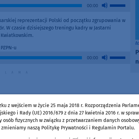
to
Use
00:00
increase
Up/Down
or
Arrow
łkarskiej reprezentacji Polski od początku zgrupowania w
decrease
keys
r. W czasie dzisiejszego treningu kadry w Jastarni
volume.
to
 Kwiatkowskim.
increase
A
or
 PZPN-u
P
decrease
Use
00:00
n
volume.
Up/Down
Arrow
keys
to
increase
or
zku z wejściem w życie 25 maja 2018 r. Rozporządzenia Parlam
decrease
skiego i Rady (UE) 2016/679 z dnia 27 kwietnia 2016 r. w spraw
volume.
y osób fizycznych w związku z przetwarzaniem danych osobow
 zmieniamy naszą Politykę Prywatności i Regulamin Portalu.