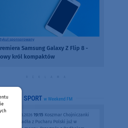
rtykuł sponsorowany
remiera Samsung Galaxy Z Flip 8 -
owy król kompaktów
entu
SPORT
w Weekend FM
ie
ych
19:15
Koszmar Chojniczanki
środa, 05.08.2026
trwa. Odpadła z Pucharu Polski już w