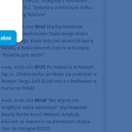
pierwszym meczu. Przegrała z Podhalem
Nowy Targ 0:2. "Jesteśmy w totalnym dołku.
Czujemy się fatalnie"
10:42
Międzynarodowe
środa, 05.08.2026
sukcesy zawodniczek Chojnickiego Klubu
 okno
Żeglarskiego. Klara Sobczak wicemistrzynią
świata, a Basia Gmurek trzecia w Europie.
"Rewelacyjny wynik"
07:25
Po nokaucie w Nowym
środa, 05.08.2026
Sączu, Chojniczanka spróbuje się podnieść w
Nowym Targu. Dziś (5.08) mecz z Podhalem w
Pucharze Polski
06:48
"Nic więcej nie
środa, 05.08.2026
mógłbym sobie wymarzyć". Wychowanek
Baszty Bytów Kamil Małecki dziękuje
kibicom za wsparcie na pierwszym etapie
Tour de Pologne (FOTO)