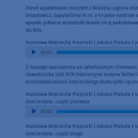
Przed wyjazdowym meczem z Miedzią Legnica stud
Drozdowicz. Zapytaliśmy m.in. o to jakie nastroje
sposób piłkarze Krzysztofa Brede chcą pokrzyżow
do fety.
Rozmowa Wojciecha Piepiorki i Jakuba Piekuta z
Audio
00:00
Player
Z naszego zaproszenia po zakończonym niedawno s
zawodniczka UKS PCM Kościerzyna Justyna Belter 
przedstawicielami kościerskiego klubu piłki ręczn
Rozmowa Wojciecha Piepiorki i Jakuba Piekuta z 
Kościerzyna - część pierwsza
Audio
00:00
Player
Rozmowa Wojciecha Piepiorki i Jakuba Piekuta z 
Kościerzyna - część druga