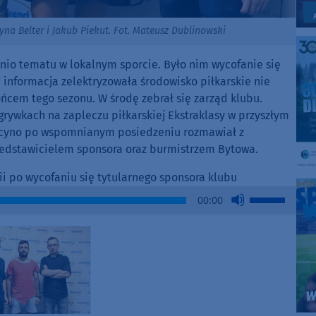
yna Belter i Jakub Piekut. Fot. Mateusz Dublinowski
nio tematu w lokalnym sporcie. Było nim wycofanie się
a informacja zelektryzowała środowisko piłkarskie nie
ońcem tego sezonu. W środę zebrał się zarząd klubu.
grywkach na zapleczu piłkarskiej Ekstraklasy w przyszłym
acyno po wspomnianym posiedzeniu rozmawiał z
rzedstawicielem sponsora oraz burmistrzem Bytowa.
ii po wycofaniu się tytularnego sponsora klubu
Use
00:00
Up/Down
Arrow
keys
to
increase
or
decrease