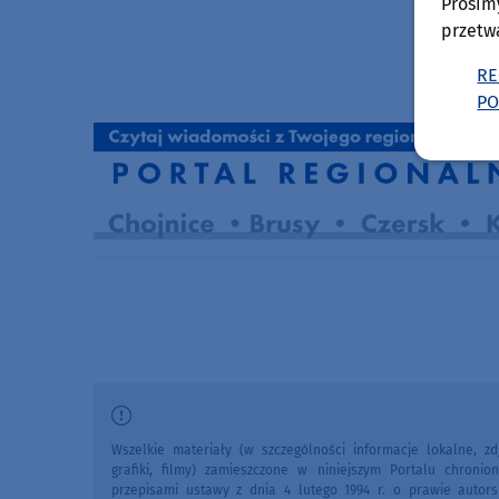
Prosim
przetw
RE
PO
Wszelkie materiały (w szczególności informacje lokalne, zdj
grafiki, filmy) zamieszczone w niniejszym Portalu chronio
przepisami ustawy z dnia 4 lutego 1994 r. o prawie autors