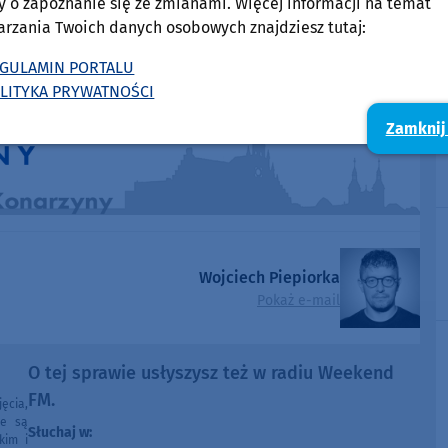
y o zapoznanie się ze zmianami. Więcej informacji na temat
arzania Twoich danych osobowych znajdziesz tutaj:
GULAMIN PORTALU
LITYKA PRYWATNOŚCI
Zamknij
Wojciech Piepiorka
Pokaż e-mail
O tej sprawie usłyszysz też w radiu Weekend
FM.
ęcia,
ne są
Słuchaj w:
kim i