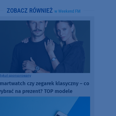
ZOBACZ RÓWNIEŻ
w Weekend FM
rtykuł sponsorowany
martwatch czy zegarek klasyczny – co
ybrać na prezent? TOP modele