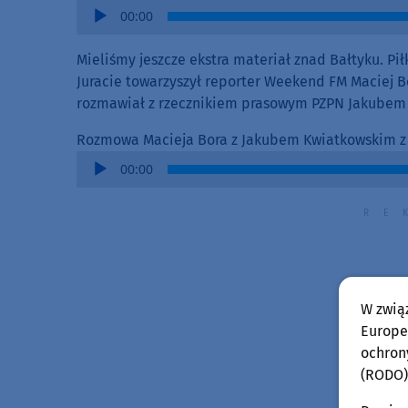
Audio
00:00
Player
Mieliśmy jeszcze ekstra materiał znad Bałtyku. Pi
Juracie towarzyszył reporter Weekend FM Maciej Bó
rozmawiał z rzecznikiem prasowym PZPN Jakubem
Rozmowa Macieja Bora z Jakubem Kwiatkowskim z
Audio
00:00
Player
W zwią
Europej
ochron
(RODO)