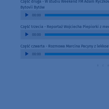
Część druga - W studiu Weekend FM Adam Ryczkowsk
Bytovii Bytów
Audio
00:00
Player
Część trzecia - Reportaż Wojciecha Piepiorki z 
Audio
00:00
Player
Część czwarta - Rozmowa Marcina Pacyny z lekkoa
Audio
00:00
Player