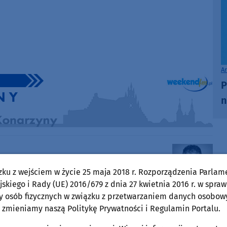
A
P
n
Wojciech Piepiorka
Pokaż e-mail
zku z wejściem w życie 25 maja 2018 r. Rozporządzenia Parlam
skiego i Rady (UE) 2016/679 z dnia 27 kwietnia 2016 r. w spraw
y osób fizycznych w związku z przetwarzaniem danych osobow
O tej sprawie usłyszysz też w radiu Weekend
 zmieniamy naszą Politykę Prywatności i Regulamin Portalu.
FM.
ęcia,