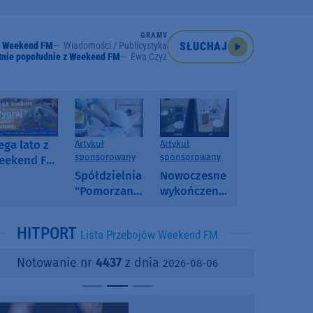
GRAMY
Weekend FM
Wiadomości / Publicystyka
SŁUCHAJ
tnie popołudnie z Weekend FM
Ewa Czyż
ga lato z
Artykuł
Artykuł
sponsorowany
sponsorowany
eekend FM
 poranny
Spółdzielnia
Nowoczesne
onkurs w
"Pomorzanka"
wykończenia
eekend FM
w
ścian.
Człuchowie
Dlaczego
HITPORT
Lista Przebojów Weekend FM
informuje o
SPC, WPC i
przetargach
fornir
Notowanie nr
4437
z dnia
2026-08-06
i ofertach
kamienny
najmu
zyskują na
popularności?