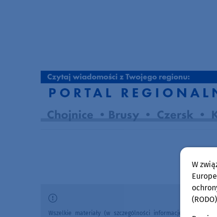
W zwią
Europej
ochron
(RODO)
Wszelkie materiały (w szczególności informacje lokalne, zdj