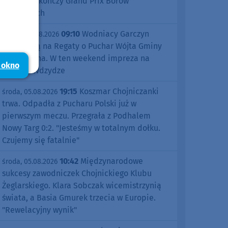
Śliwice zakończy Grand Prix Borów
Tucholskich
09:10
Wodniacy Garczyn
piątek, 07.08.2026
zapraszają na Regaty o Puchar Wójta Gminy
Kościerzyna. W ten weekend impreza na
 okno
jeziorze Wdzydze
19:15
Koszmar Chojniczanki
środa, 05.08.2026
trwa. Odpadła z Pucharu Polski już w
pierwszym meczu. Przegrała z Podhalem
Nowy Targ 0:2. "Jesteśmy w totalnym dołku.
Czujemy się fatalnie"
10:42
Międzynarodowe
środa, 05.08.2026
sukcesy zawodniczek Chojnickiego Klubu
Żeglarskiego. Klara Sobczak wicemistrzynią
świata, a Basia Gmurek trzecia w Europie.
"Rewelacyjny wynik"