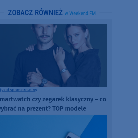
ZOBACZ RÓWNIEŻ
w Weekend FM
rtykuł sponsorowany
martwatch czy zegarek klasyczny – co
ybrać na prezent? TOP modele