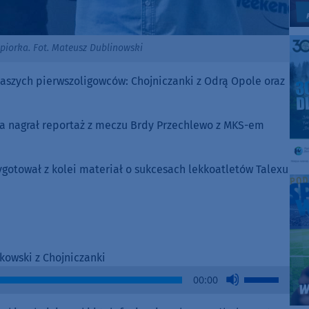
piorka. Fot. Mateusz Dublinowski
szych pierwszoligowców: Chojniczanki z Odrą Opole oraz
ka nagrał reportaż z meczu Brdy Przechlewo z MKS-em
gotował z kolei materiał o sukcesach lekkoatletów Talexu
owski z Chojniczanki
Use
00:00
Up/Down
Arrow