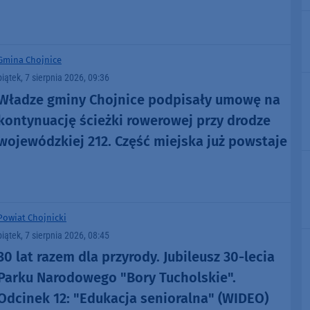
Gmina Chojnice
piątek, 7 sierpnia 2026, 09:36
Władze gminy Chojnice podpisały umowę na
kontynuację ścieżki rowerowej przy drodze
wojewódzkiej 212. Część miejska już powstaje
Powiat Chojnicki
piątek, 7 sierpnia 2026, 08:45
30 lat razem dla przyrody. Jubileusz 30-lecia
Parku Narodowego "Bory Tucholskie".
Odcinek 12: "Edukacja senioralna" (WIDEO)