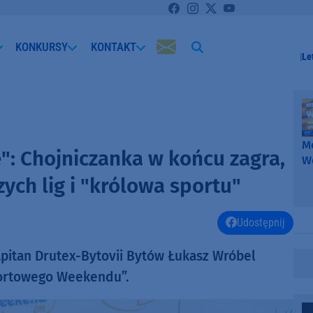
KONKURSY
KONTAKT
Le
Me
: Chojniczanka w końcu zagra,
W
-
ych lig i "królowa sportu"
k
W
Udostępnij
apitan Drutex-Bytovii Bytów Łukasz Wróbel
Sportowego Weekendu”.