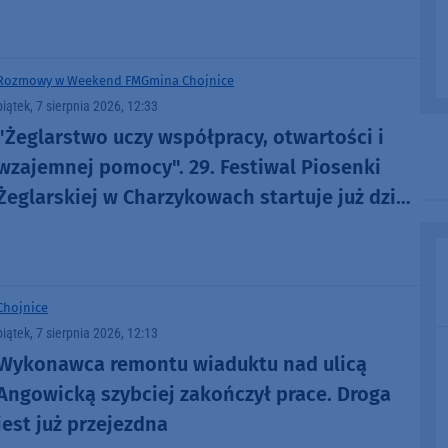
Rozmowy w Weekend FM
Gmina Chojnice
piątek, 7 sierpnia 2026, 12:33
"Żeglarstwo uczy współpracy, otwartości i
wzajemnej pomocy". 29. Festiwal Piosenki
Żeglarskiej w Charzykowach startuje już dziś.
Szanty, gwiazdy i wyjątkowa atmosfera
(ROZMOWA)
Chojnice
piątek, 7 sierpnia 2026, 12:13
Wykonawca remontu wiaduktu nad ulicą
Angowicką szybciej zakończył prace. Droga
jest już przejezdna