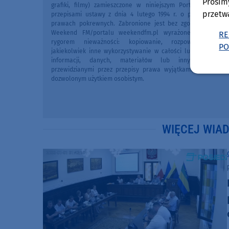
Prosim
grafiki, filmy) zamieszczone w niniejszym Portalu chronio
przetw
przepisami ustawy z dnia 4 lutego 1994 r. o prawie autors
prawach pokrewnych. Zabronione jest bez zgody Redakcji 
Weekend FM/portalu weekendfm.pl wyrażonej na piśmi
RE
rygorem nieważności: kopiowanie, rozpowszechniani
PO
jakiekolwiek inne wykorzystywanie w całości lub we fragme
informacji, danych, materiałów lub innych treści 
przewidzianymi przez przepisy prawa wyjątkami, w szczegól
dozwolonym użytkiem osobistym.
WIĘCEJ WIA