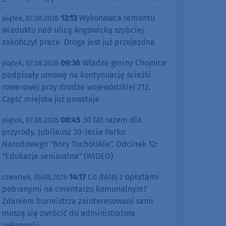
12:13
Wykonawca remontu
piątek, 07.08.2026
wiaduktu nad ulicą Angowicką szybciej
zakończył prace. Droga jest już przejezdna
09:36
Władze gminy Chojnice
piątek, 07.08.2026
podpisały umowę na kontynuację ścieżki
rowerowej przy drodze wojewódzkiej 212.
Część miejska już powstaje
08:45
30 lat razem dla
piątek, 07.08.2026
przyrody. Jubileusz 30-lecia Parku
Narodowego "Bory Tucholskie". Odcinek 12:
"Edukacja senioralna" (WIDEO)
14:17
Co dalej z opłatami
czwartek, 06.08.2026
pobranymi na cmentarzu komunalnym?
Zdaniem burmistrza zainteresowani sami
muszą się zwrócić do administratora
nekropolii