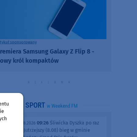
rtykuł sponsorowany
remiera Samsung Galaxy Z Flip 8 -
owy król kompaktów
entu
SPORT
w Weekend FM
ie
ych
09:26
Śliwicka Dyszka po raz
piątek, 07.08.2026
dziesiąty. Jutrzejszy (8.08) bieg w gminie