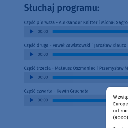
Słuchaj programu:
Część pierwsza - Aleksander Knitter i Michał Sagro
Audio
00:00
Player
Część druga - Paweł Zawistowski i Jarosław Klauzo
Audio
00:00
Player
Część trzecia - Mateusz Oszmaniec i Przemysław 
Audio
00:00
Player
Część czwarta - Kewin Gruchała
W zwią
Audio
00:00
Europej
Player
ochron
(RODO)