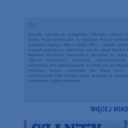
Wszelkie materiały (w szczególności informacje lokalne, zdj
grafiki, filmy) zamieszczone w niniejszym Portalu chronio
przepisami ustawy z dnia 4 lutego 1994 r. o prawie autors
prawach pokrewnych. Zabronione jest bez zgody Redakcji 
Weekend FM/portalu weekendfm.pl wyrażonej na piśmi
rygorem nieważności: kopiowanie, rozpowszechniani
jakiekolwiek inne wykorzystywanie w całości lub we fragme
informacji, danych, materiałów lub innych treści 
przewidzianymi przez przepisy prawa wyjątkami, w szczegól
dozwolonym użytkiem osobistym.
WIĘCEJ WIA