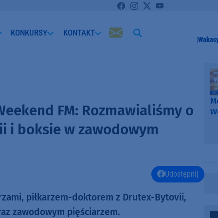
KONKURSY
KONTAKT
Wakacy
Me
 Weekend FM: Rozmawialiśmy o
W
-
vii i boksie w zawodowym
k
W
Udostępnij
rzami, piłkarzem-doktorem z Drutex-Bytovii,
oraz zawodowym pięściarzem.