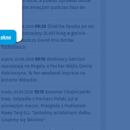
sezonu w IV lidze, a powiat bytowski oddał
się kolarskim emocjom podczas Tour de
Pologne
09:26
Śliwicka Dyszka po raz
piątek, 07.08.2026
dziesiąty. Jutrzejszy (8.08) bieg w gminie
 okno
Śliwice zakończy Grand Prix Borów
Tucholskich
09:10
Wodniacy Garczyn
piątek, 07.08.2026
zapraszają na Regaty o Puchar Wójta Gminy
Kościerzyna. W ten weekend impreza na
jeziorze Wdzydze
19:15
Koszmar Chojniczanki
środa, 05.08.2026
trwa. Odpadła z Pucharu Polski już w
pierwszym meczu. Przegrała z Podhalem
Nowy Targ 0:2. "Jesteśmy w totalnym dołku.
Czujemy się fatalnie"