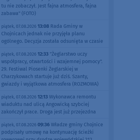
tu nie zobaczył. Jest fajna atmosfera, fajna
zabawa" (FOTO)
13:08
Rada Gminy w
piątek, 07.08.2026
Chojnicach jednak nie przyjęła planu
ogólnego. Decyzja została odsunięta w czasie
12:33
"Żeglarstwo uczy
piątek, 07.08.2026
współpracy, otwartości i wzajemnej pomocy".
29. Festiwal Piosenki Żeglarskiej w
Charzykowach startuje już dziś. Szanty,
gwiazdy i wyjątkowa atmosfera (ROZMOWA)
12:13
Wykonawca remontu
piątek, 07.08.2026
wiaduktu nad ulicą Angowicką szybciej
zakończył prace. Droga jest już przejezdna
09:36
Władze gminy Chojnice
piątek, 07.08.2026
podpisały umowę na kontynuację ścieżki
rowerowej przy drodze wojewódzkiej 212.