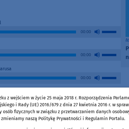
l
Use
00:00
Up/Down
A
Arrow
P
keys
Use
00:00
n
to
Up/Down
increase
Arrow
Marusa
or
keys
Use
decrease
00:00
to
Up/Down
volume.
increase
Arrow
or
keys
zku z wejściem w życie 25 maja 2018 r. Rozporządzenia Parlam
Use
decrease
00:00
to
skiego i Rady (UE) 2016/679 z dnia 27 kwietnia 2016 r. w spraw
Up/Down
volume.
increase
y osób fizycznych w związku z przetwarzaniem danych osobow
Arrow
or
 zmieniamy naszą Politykę Prywatności i Regulamin Portalu.
keys
decrease
to