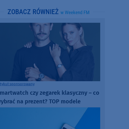
ZOBACZ RÓWNIEŻ
w Weekend FM
rtykuł sponsorowany
martwatch czy zegarek klasyczny – co
ybrać na prezent? TOP modele