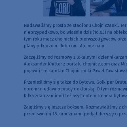
Nadawaliśmy prosto ze stadionu Chojniczanki. Ter
nieprzypadkowo, bo właśnie dziś (16.03) na obiekc
tym roku mecz chojnickich pierwszoligowców prze
plany piłkarzom i kibicom. Ale nie nam.
Zaczęliśmy od rozmowy z lokalnymi dziennikarzami,
Aleksander Knitter z portalu chojnice.com oraz M
pojawili się kapitan Chojniczanki Paweł Zawistows
Przenieśliśmy się także do Bytowa. Golkiper Drut
obronił niedawno pracę doktorską. O tym rozmawi
Kilka zdań zamienił też asystentem trenera byto
Zajęliśmy się jeszcze boksem. Rozmawialiśmy z ch
przed swoimi 18. urodzinami podjął decyzję o prz