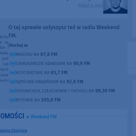
Pokaż e-mail
O tej sprawie usłyszysz też w radiu Weekend
FM.
ęcia,
ne są
Słuchaj w:
kim i
Radia
87,8 FM
MIASTKU NA
e pod
90,9 FM
STAROGARDZIE GDAŃSKIM NA
e lub
ntach
91,7 FM
KOŚCIERZYNIE NA
poza
ności
92,6 FM
SĘPÓLNIE KRAJEŃSKIM NA
99,30 FM
CHOJNICACH, CZŁUCHOWIE I TUCHOLI NA
105,8 FM
BYTOWIE NA
DOMOŚCI
w Weekend FM
Gmina Chojnice