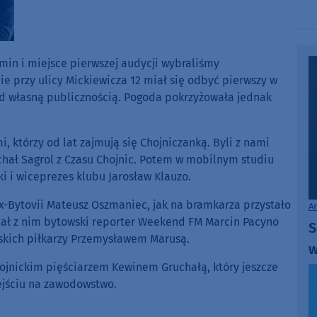
min i miejsce pierwszej audycji wybraliśmy
ie przy ulicy Mickiewicza 12 miał się odbyć pierwszy w
d własną publicznością. Pogoda pokrzyżowała jednak
 którzy od lat zajmują się Chojniczanką. Byli z nami
ichał Sagrol z Czasu Chojnic. Potem w mobilnym studiu
ki i wiceprezes klubu Jarosław Klauzo.
ex-Bytovii Mateusz Oszmaniec, jak na bramkarza przystało
A
ał z nim bytowski reporter Weekend FM Marcin Pacyno
S
wskich piłkarzy Przemysławem Marusą.
w
ojnickim pięściarzem Kewinem Gruchałą, który jeszcze
ejściu na zawodowstwo.