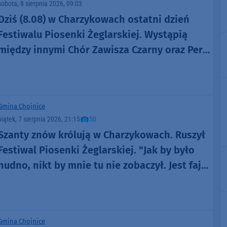
sobota, 8 sierpnia 2026, 09:03
Dziś (8.08) w Charzykowach ostatni dzień
Festiwalu Piosenki Żeglarskiej. Wystąpią
między innymi Chór Zawisza Czarny oraz Perły
i Łotry
Gmina Chojnice
piątek, 7 sierpnia 2026, 21:15
50
Szanty znów królują w Charzykowach. Ruszył
Festiwal Piosenki Żeglarskiej. "Jak by było
nudno, nikt by mnie tu nie zobaczył. Jest fajna
atmosfera, fajna zabawa" (FOTO)
Gmina Chojnice