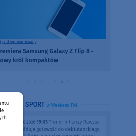
rtykuł sponsorowany
remiera Samsung Galaxy Z Flip 8 -
owy król kompaktów
entu
SPORT
w Weekend FM
ie
ych
15:03
Trener piłkarzy Rawysa
piątek, 07.08.2026
Raciąż melduje gotowość do debiutanckiego