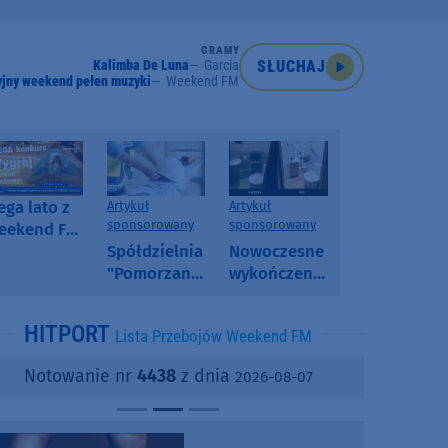
GRAMY
Kalimba De Luna
Garcia
SŁUCHAJ
jny weekend pełen muzyki
Weekend FM
ga lato z
Artykuł
Artykuł
sponsorowany
sponsorowany
eekend FM
 poranny
Spółdzielnia
Nowoczesne
onkurs w
"Pomorzanka"
wykończenia
eekend FM
w
ścian.
Człuchowie
Dlaczego
HITPORT
Lista Przebojów Weekend FM
informuje o
SPC, WPC i
przetargach
fornir
Notowanie nr
4438
z dnia
2026-08-07
i ofertach
kamienny
najmu
zyskują na
popularności?