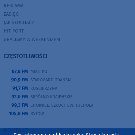
REKLAMA
ZASIĘG
JAK SŁUCHAĆ?
HIT-PORT
GRALIŚMY W WEEKEND FM
CZĘSTOTLIWOŚCI
87,8 FM
MIASTKO
90,9 FM
STAROGARD GDAŃSKI
91,7 FM
KOŚCIERZYNA
92,6 FM
SĘPÓLNO KRAJEŃSKIE
99,3 FM
CHOJNICE, CZŁUCHÓW, TUCHOLA
105,8 FM
BYTÓW
KONTAKT
Powiadomienie o plikach cookie Strona korzysta