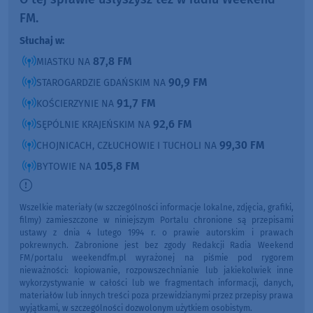
FM.
Słuchaj w:
87,8 FM
MIASTKU NA
90,9 FM
STAROGARDZIE GDAŃSKIM NA
91,7 FM
KOŚCIERZYNIE NA
92,6 FM
SĘPÓLNIE KRAJEŃSKIM NA
99,30 FM
CHOJNICACH, CZŁUCHOWIE I TUCHOLI NA
105,8 FM
BYTOWIE NA
Wszelkie materiały (w szczególności informacje lokalne, zdjęcia, grafiki,
filmy) zamieszczone w niniejszym Portalu chronione są przepisami
ustawy z dnia 4 lutego 1994 r. o prawie autorskim i prawach
pokrewnych. Zabronione jest bez zgody Redakcji Radia Weekend
FM/portalu weekendfm.pl wyrażonej na piśmie pod rygorem
nieważności: kopiowanie, rozpowszechnianie lub jakiekolwiek inne
wykorzystywanie w całości lub we fragmentach informacji, danych,
materiałów lub innych treści poza przewidzianymi przez przepisy prawa
wyjątkami, w szczególności dozwolonym użytkiem osobistym.