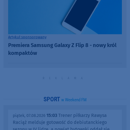
Artykuł sponsorowany
Premiera Samsung Galaxy Z Flip 8 - nowy król
kompaktów
SPORT
w Weekend FM
15:03
Trener piłkarzy Rawysa
piątek, 07.08.2026
Raciąż melduje gotowość do debiutanckiego
sezonu w IV lidze, a powiat bytowski oddał się