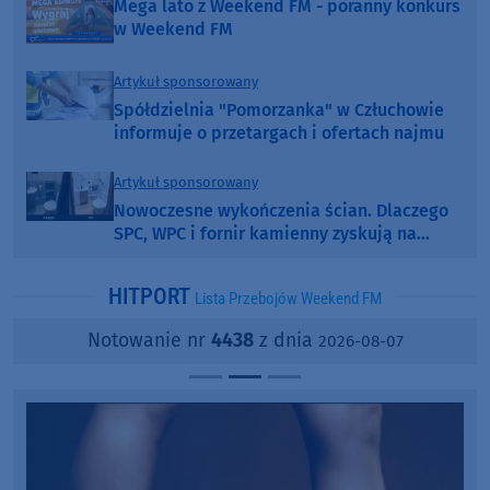
Mega lato z Weekend FM - poranny konkurs
w Weekend FM
Artykuł sponsorowany
Spółdzielnia "Pomorzanka" w Człuchowie
informuje o przetargach i ofertach najmu
Artykuł sponsorowany
Nowoczesne wykończenia ścian. Dlaczego
SPC, WPC i fornir kamienny zyskują na
popularności?
HITPORT
Lista Przebojów Weekend FM
Notowanie nr
4438
z dnia
2026-08-07