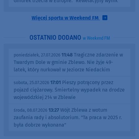
Gmurek trzecia w Europie. "Rewelacyjny wynik"
Więcej sportu w Weekend FM
OSTATNIO DODANO
w Weekend FM
11:48
Tragiczne zdarzenie w
poniedziałek, 27.07.2026
Twardym Dole w gminie Zblewo. Nie żyje 49-
latek, który nurkował w Jeziorze Niedackim
17:01
Pieszy potrącony przez
sobota, 25.07.2026
pojazd ciężarowy. Śmiertelny wypadek na drodze
wojewódzkiej 214 w Zblewie
13:27
Wójt Zblewa z wotum
środa, 08.07.2026
zaufania rady i absolutorium. "Ta praca w 2025 r.
była dobrze wykonana"