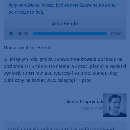
były omówione. Muszą być one realizowane po kolei i
po drodze to boli.
Artur Herold
Audio
00:00
00:00
Player
Tłumaczył Artur Herold.
W ubiegłym roku gmina Zblewo zrealizowała dochody na
poziomie 111,5 mln zł (to niemal 98 proc. planu), a wydatki
wyniosły tu 111 mln 880 tys. (czyli 90 proc. planu). Dług
publiczny na koniec 2025 osiągnął 41 proc.
Aneta Czupryniak
Pokaż e-mail
O tej sprawie usłyszysz też w radiu Weekend