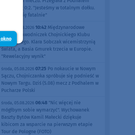
pierwszym meczu. Przegrała z Podhalem
Nowy Targ 0:2. "Jesteśmy w totalnym dołku.
Czujemy się fatalnie"
10:42
Międzynarodowe
środa, 05.08.2026
sukcesy zawodniczek Chojnickiego Klubu
 okno
Żeglarskiego. Klara Sobczak wicemistrzynią
świata, a Basia Gmurek trzecia w Europie.
"Rewelacyjny wynik"
07:25
Po nokaucie w Nowym
środa, 05.08.2026
Sączu, Chojniczanka spróbuje się podnieść w
Nowym Targu. Dziś (5.08) mecz z Podhalem w
Pucharze Polski
06:48
"Nic więcej nie
środa, 05.08.2026
mógłbym sobie wymarzyć". Wychowanek
Baszty Bytów Kamil Małecki dziękuje
kibicom za wsparcie na pierwszym etapie
Tour de Pologne (FOTO)