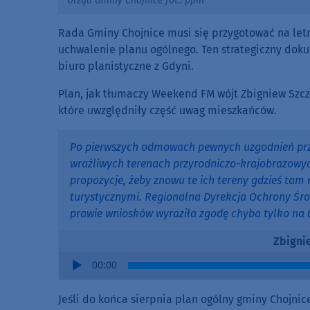
Urząd Gminy Chojnice fot.. ppm
Rada Gminy Chojnice musi się przygotować na letn
uchwalenie planu ogólnego. Ten strategiczny dokum
biuro planistyczne z Gdyni.
Plan, jak tłumaczy Weekend FM wójt Zbigniew Szcz
które uwzględniły część uwag mieszkańców.
Po pierwszych odmowach pewnych uzgodnień przy
wrażliwych terenach przyrodniczo-krajobrazowych
propozycje, żeby znowu te ich tereny gdzieś tam 
turystycznymi. Regionalna Dyrekcja Ochrony Środ
prawie wniosków wyraziła zgodę chyba tylko na 
Zbigni
Audio
00:00
Player
Jeśli do końca sierpnia plan ogólny gminy Chojn