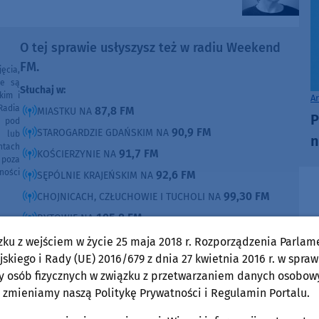
O tej sprawie usłyszysz też w radiu Weekend
FM.
ęcia,
ne są
Słuchaj w:
kim i
A
Radia
87,8 FM
MIASTKU NA
P
e pod
90,9 FM
STAROGARDZIE GDAŃSKIM NA
e lub
n
ntach
91,7 FM
KOŚCIERZYNIE NA
poza
ności
92,6 FM
SĘPÓLNIE KRAJEŃSKIM NA
99,30 FM
CHOJNICACH, CZŁUCHOWIE I TUCHOLI NA
105,8 FM
BYTOWIE NA
zku z wejściem w życie 25 maja 2018 r. Rozporządzenia Parlam
DOMOŚCI
w Weekend FM
skiego i Rady (UE) 2016/679 z dnia 27 kwietnia 2016 r. w spraw
y osób fizycznych w związku z przetwarzaniem danych osobow
Gmina Chojnice
 zmieniamy naszą Politykę Prywatności i Regulamin Portalu.
środa, 5 sierpnia 2026, 06:57