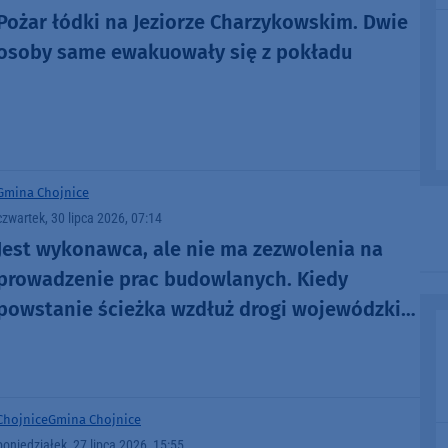
Pożar łódki na Jeziorze Charzykowskim. Dwie
osoby same ewakuowały się z pokładu
Gmina Chojnice
czwartek, 30 lipca 2026, 07:14
Jest wykonawca, ale nie ma zezwolenia na
prowadzenie prac budowlanych. Kiedy
powstanie ścieżka wzdłuż drogi wojewódzkiej
nr 212 w gminie Chojnice?
Chojnice
Gmina Chojnice
poniedziałek, 27 lipca 2026, 15:55