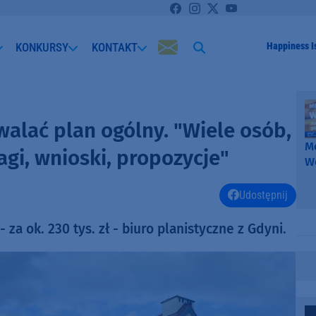
KONKURSY
KONTAKT
Happiness I
alać plan ogólny. "Wiele osób,
Me
agi, wnioski, propozycje"
W
-
k
Udostępnij
W
a ok. 230 tys. zł - biuro planistyczne z Gdyni.