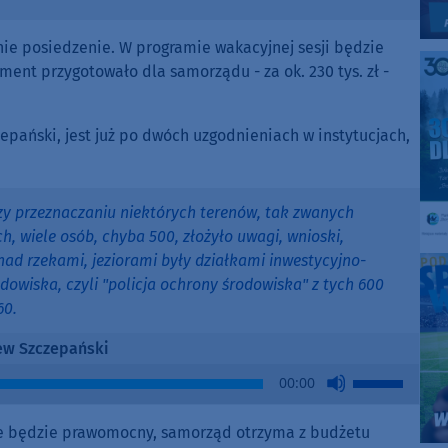
ie posiedzenie. W programie wakacyjnej sesji będzie
ent przygotowało dla samorządu - za ok. 230 tys. zł -
epański, jest już po dwóch uzgodnieniach w instytucjach,
 przeznaczaniu niektórych terenów, tak zwanych
, wiele osób, chyba 500, złożyło uwagi, wnioski,
nad rzekami, jeziorami były działkami inwestycyjno-
owiska, czyli "policja ochrony środowiska" z tych 600
60.
ew Szczepański
Use
00:00
Up/Down
Arrow
ice będzie prawomocny, samorząd otrzyma z budżetu
keys