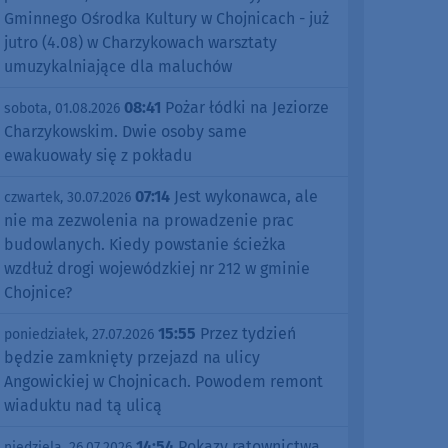
Gminnego Ośrodka Kultury w Chojnicach - już
jutro (4.08) w Charzykowach warsztaty
umuzykalniające dla maluchów
08:41
Pożar łódki na Jeziorze
sobota, 01.08.2026
Charzykowskim. Dwie osoby same
ewakuowały się z pokładu
07:14
Jest wykonawca, ale
czwartek, 30.07.2026
nie ma zezwolenia na prowadzenie prac
budowlanych. Kiedy powstanie ścieżka
wzdłuż drogi wojewódzkiej nr 212 w gminie
Chojnice?
15:55
Przez tydzień
poniedziałek, 27.07.2026
będzie zamknięty przejazd na ulicy
Angowickiej w Chojnicach. Powodem remont
wiaduktu nad tą ulicą
14:54
Pokazy ratownictwa,
niedziela, 26.07.2026