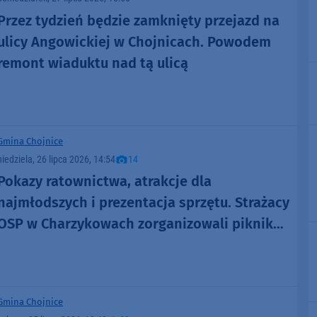
Przez tydzień będzie zamknięty przejazd na
ulicy Angowickiej w Chojnicach. Powodem
remont wiaduktu nad tą ulicą
Gmina Chojnice
niedziela, 26 lipca 2026, 14:54
14
Pokazy ratownictwa, atrakcje dla
najmłodszych i prezentacja sprzętu. Strażacy
OSP w Charzykowach zorganizowali piknik
nad jeziorem (FOTO)
Gmina Chojnice