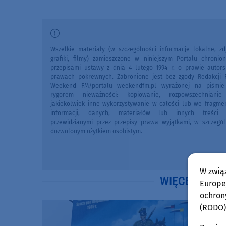
Wszelkie materiały (w szczególności informacje lokalne, zdj
grafiki, filmy) zamieszczone w niniejszym Portalu chronio
przepisami ustawy z dnia 4 lutego 1994 r. o prawie autors
prawach pokrewnych. Zabronione jest bez zgody Redakcji 
Weekend FM/portalu weekendfm.pl wyrażonej na piśmi
rygorem nieważności: kopiowanie, rozpowszechniani
jakiekolwiek inne wykorzystywanie w całości lub we fragme
informacji, danych, materiałów lub innych treści 
przewidzianymi przez przepisy prawa wyjątkami, w szczegól
dozwolonym użytkiem osobistym.
W zwią
WIĘCEJ WIA
Europej
ochron
(RODO)