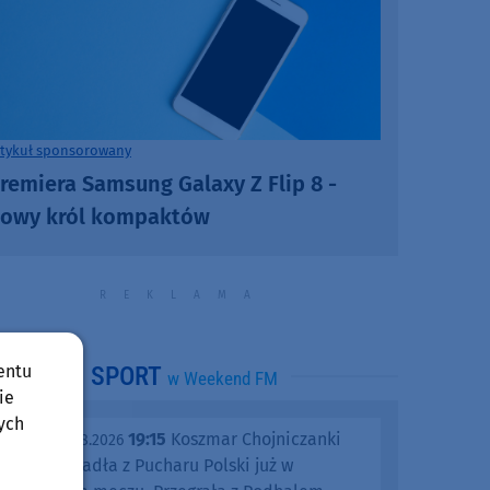
rtykuł sponsorowany
remiera Samsung Galaxy Z Flip 8 -
owy król kompaktów
entu
SPORT
w Weekend FM
ie
ych
19:15
Koszmar Chojniczanki
środa, 05.08.2026
trwa. Odpadła z Pucharu Polski już w