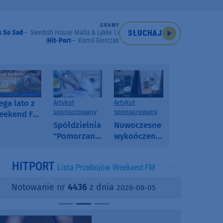
GRAMY
s So Sad
Swedish House Mafia & Lykke Li
SŁUCHAJ
Hit-Port
Kamil Gierczak
ga lato z
Artykuł
Artykuł
sponsorowany
sponsorowany
eekend FM
 poranny
Spółdzielnia
Nowoczesne
onkurs w
"Pomorzanka"
wykończenia
eekend FM
w
ścian.
Człuchowie
Dlaczego
HITPORT
Lista Przebojów Weekend FM
informuje o
SPC, WPC i
przetargach
fornir
Notowanie nr
4436
z dnia
2026-08-05
i ofertach
kamienny
najmu
zyskują na
popularności?