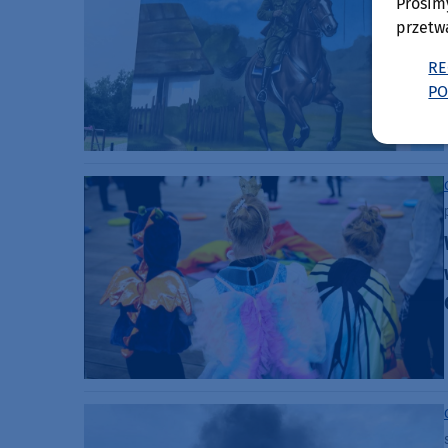
Prosim
przetw
RE
PO