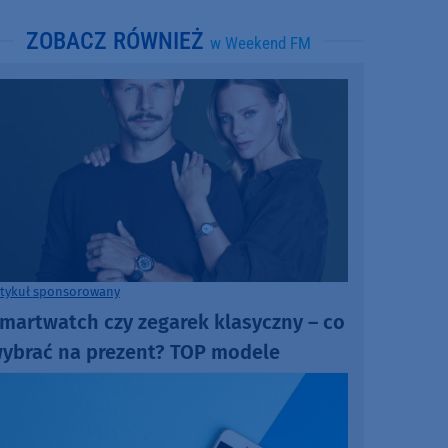
ZOBACZ RÓWNIEŻ
w Weekend FM
rtykuł sponsorowany
martwatch czy zegarek klasyczny – co
ybrać na prezent? TOP modele