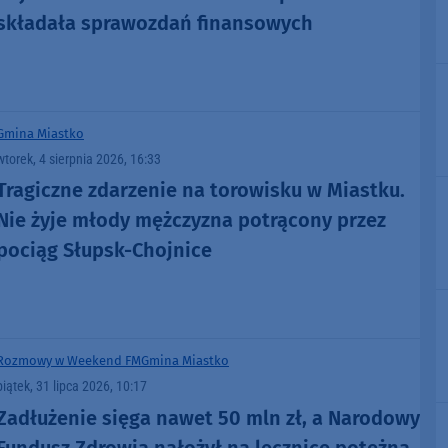
składała sprawozdań finansowych
Gmina Miastko
wtorek, 4 sierpnia 2026, 16:33
Tragiczne zdarzenie na torowisku w Miastku.
Nie żyje młody mężczyzna potrącony przez
pociąg Słupsk-Chojnice
Rozmowy w Weekend FM
Gmina Miastko
piątek, 31 lipca 2026, 10:17
Zadłużenie sięga nawet 50 mln zł, a Narodowy
Fundusz Zdrowia nałożył na lecznicę potężną