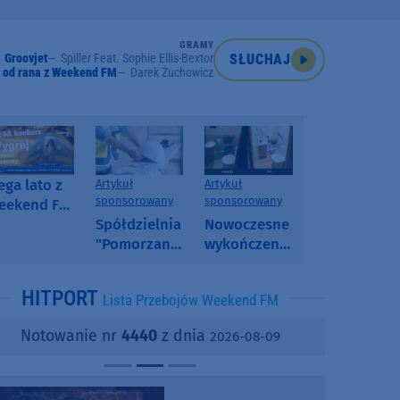
GRAMY
Groovjet
Spiller Feat. Sophie Ellis-Bextor
SŁUCHAJ
 od rana z Weekend FM
Darek Żuchowicz
ga lato z
Artykuł
Artykuł
sponsorowany
sponsorowany
eekend FM
 poranny
Spółdzielnia
Nowoczesne
onkurs w
"Pomorzanka"
wykończenia
eekend FM
w
ścian.
Człuchowie
Dlaczego
HITPORT
Lista Przebojów Weekend FM
informuje o
SPC, WPC i
przetargach
fornir
Notowanie nr
4440
z dnia
2026-08-09
i ofertach
kamienny
najmu
zyskują na
popularności?