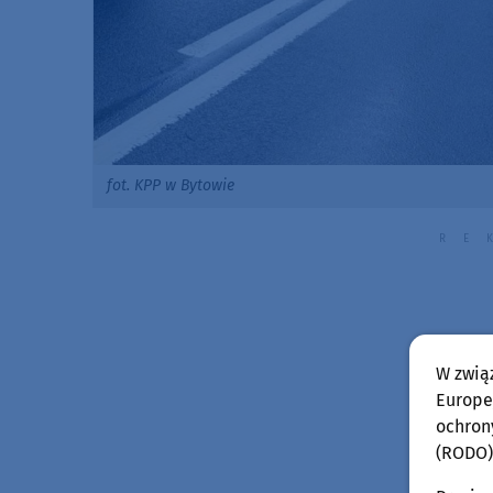
fot. KPP w Bytowie
W zwią
Europej
ochron
(RODO)