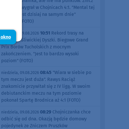
pierwsza bramka, ale nie ma punktów. Znicz
Pruszków wygrał w Chojnicach 4:1. "Mental tej
drużyny jest dzisiaj na samym dnie"
(RELACJA, FOTO)
10:51
Rekord trasy na
niedziela, 09.08.2026
 okno
jubileusz Śliwickiej Dyszki. Biegowe Grand
Prix Borów Tucholskich z mocnym
zakończeniem. "Jest to bardzo wysoki
poziom" (FOTO)
08:45
"Wiara w siebie po
niedziela, 09.08.2026
tym meczu jest duża". Rawys Raciąż
znakomicie przywitał się z IV ligą. W swoim
debiutanckim meczu na tym poziomie
pokonał Spartę Brodnica aż 4:1 (FOTO)
08:29
Chojniczanka chce
niedziela, 09.08.2026
odbić się od dna. Okazją będzie domowy
pojedynek ze Zniczem Pruszków