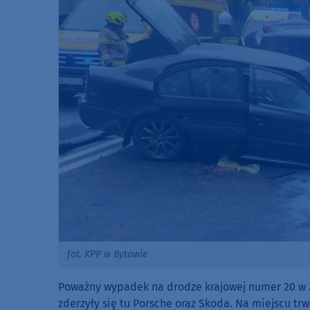
fot. KPP w Bytowie
Poważny wypadek na drodze krajowej numer 20 w Za
zderzyły się tu Porsche oraz Skoda. Na miejscu tr