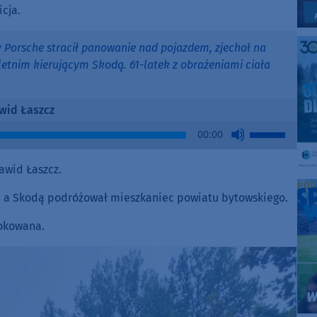
cja.
cy Porsche stracił panowanie nad pojazdem, zjechał na
-letnim kierującym Skodą. 61-latek z obrażeniami ciała
wid Łaszcz
Use
00:00
Up/Down
Arrow
awid Łaszcz.
keys
to
, a Skodą podróżował mieszkaniec powiatu bytowskiego.
increase
lokowana.
or
decrease
volume.