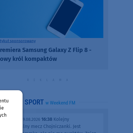
rtykuł sponsorowany
remiera Samsung Galaxy Z Flip 8 -
owy król kompaktów
entu
SPORT
w Weekend FM
ie
ych
16:38
Kolejny
niedziela, 09.08.2026
katastrofalny mecz Chojniczanki. Jest