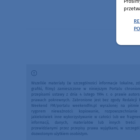
Prosim
przetw
RE
PO
Wszelkie materiały (w szczególności informacje lokalne, zdj
grafiki, filmy) zamieszczone w niniejszym Portalu chronio
przepisami ustawy z dnia 4 lutego 1994 r. o prawie autors
prawach pokrewnych. Zabronione jest bez zgody Redakcji 
Weekend FM/portalu weekendfm.pl wyrażonej na piśmi
rygorem nieważności: kopiowanie, rozpowszechniani
jakiekolwiek inne wykorzystywanie w całości lub we fragme
informacji, danych, materiałów lub innych treści 
przewidzianymi przez przepisy prawa wyjątkami, w szczegól
dozwolonym użytkiem osobistym.