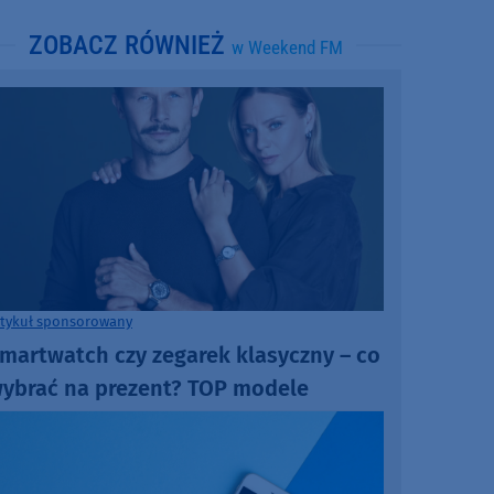
ZOBACZ RÓWNIEŻ
w Weekend FM
rtykuł sponsorowany
martwatch czy zegarek klasyczny – co
ybrać na prezent? TOP modele