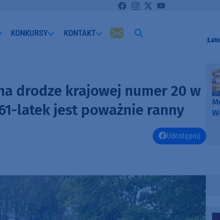
KONKURSY
KONTAKT
Lato
 na drodze krajowej numer 20 w
Me
61-latek jest poważnie ranny
W
-
k
Udostępnij
W