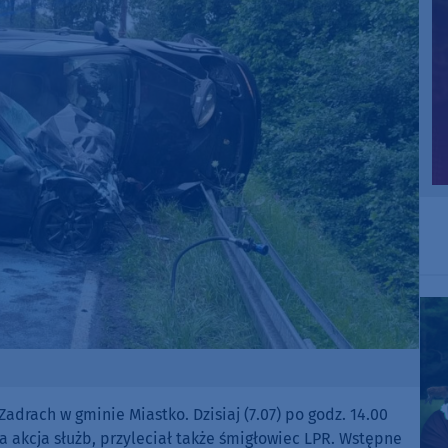
drach w gminie Miastko. Dzisiaj (7.07) po godz. 14.00
wa akcja służb, przyleciał także śmigłowiec LPR. Wstępne