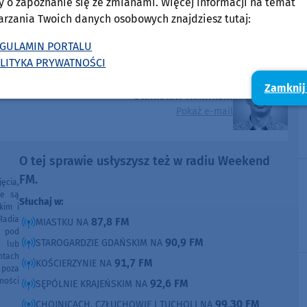
y o zapoznanie się ze zmianami. Więcej informacji na temat
arzania Twoich danych osobowych znajdziesz tutaj:
GULAMIN PORTALU
LITYKA PRYWATNOŚCI
Zamknij
Stanisław Kamiński
Pokaż e-mail
O tej sprawie usłyszysz też w radiu Weekend
FM.
ęcia,
ne są
Słuchaj w:
kim i
Radia
87,8 FM
MIASTKU NA
e pod
90,9 FM
STAROGARDZIE GDAŃSKIM NA
e lub
ntach
91,7 FM
KOŚCIERZYNIE NA
poza
ności
92,6 FM
SĘPÓLNIE KRAJEŃSKIM NA
99,30 FM
CHOJNICACH, CZŁUCHOWIE I TUCHOLI NA