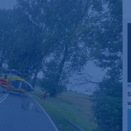
A
S
w