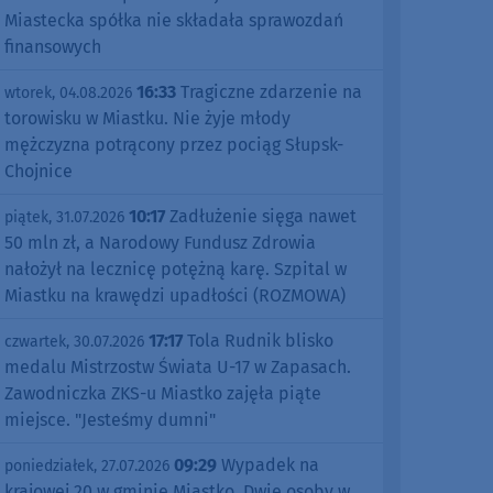
Miastecka spółka nie składała sprawozdań
finansowych
16:33
Tragiczne zdarzenie na
wtorek, 04.08.2026
torowisku w Miastku. Nie żyje młody
mężczyzna potrącony przez pociąg Słupsk-
Chojnice
10:17
Zadłużenie sięga nawet
piątek, 31.07.2026
50 mln zł, a Narodowy Fundusz Zdrowia
nałożył na lecznicę potężną karę. Szpital w
Miastku na krawędzi upadłości (ROZMOWA)
17:17
Tola Rudnik blisko
czwartek, 30.07.2026
medalu Mistrzostw Świata U-17 w Zapasach.
Zawodniczka ZKS-u Miastko zajęła piąte
miejsce. "Jesteśmy dumni"
09:29
Wypadek na
poniedziałek, 27.07.2026
krajowej 20 w gminie Miastko. Dwie osoby w