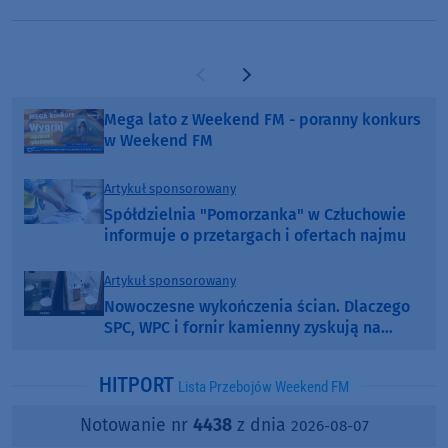
Poprzednia strona
Następna strona
Mega lato z Weekend FM - poranny konkurs
w Weekend FM
Artykuł sponsorowany
Spółdzielnia "Pomorzanka" w Człuchowie
informuje o przetargach i ofertach najmu
Artykuł sponsorowany
Nowoczesne wykończenia ścian. Dlaczego
SPC, WPC i fornir kamienny zyskują na
popularności?
HITPORT
Lista Przebojów Weekend FM
Notowanie nr
4438
z dnia
2026-08-07