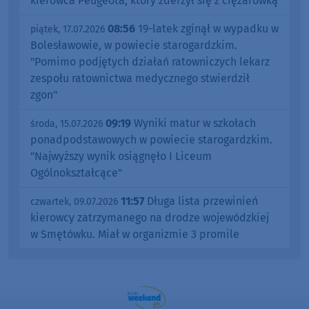
kierowca Peugeota, który zderzył się z ciężarówką
08:56
19-latek zginął w wypadku w
piątek, 17.07.2026
Bolesławowie, w powiecie starogardzkim.
"Pomimo podjętych działań ratowniczych lekarz
zespołu ratownictwa medycznego stwierdził
zgon"
09:19
Wyniki matur w szkołach
środa, 15.07.2026
ponadpodstawowych w powiecie starogardzkim.
"Najwyższy wynik osiągnęło I Liceum
Ogólnokształcące"
11:57
Długa lista przewinień
czwartek, 09.07.2026
kierowcy zatrzymanego na drodze wojewódzkiej
w Smętówku. Miał w organizmie 3 promile