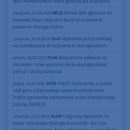
ręce mundurowych dwie godziny po zdarzeniu
08:22
Ponad 800 zgłoszeń do
niedziela, 02.08.2026
Krajowej Mapy Zagrożeń Bezpieczeństwa w
powiecie starogardzkim
14:41
Wypadek samochodowy
czwartek, 30.07.2026
na autostradzie A1 w powiecie starogardzkim
11:46
Bezpieczne wakacje na
wtorek, 28.07.2026
Kociewiu - trwa wspólna akcja starogardzkiej
policji i straży pożarnej
12:54
Pobili mężczyznę, a jeden
piątek, 24.07.2026
użył gazu pieprzowego przeciw policjantom.
Trójka agresorów zatrzymana przez starogardzką
policję (WIDEO)
14:49
Tragiczny wypadek na
czwartek, 23.07.2026
trasie Skarszewy-Starogard Gdański. Nie żyje