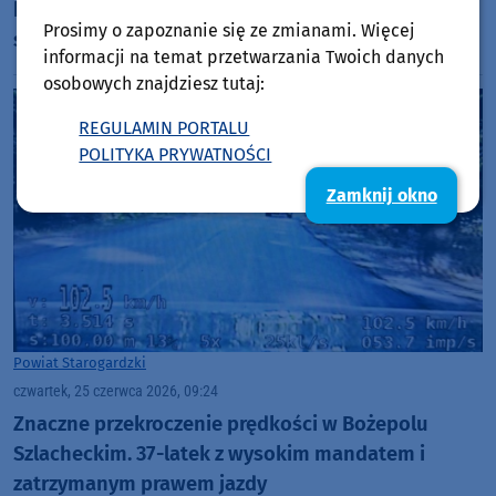
kolonijnych autokarów. Policjanci w regionie
Prosimy o zapoznanie się ze zmianami. Więcej
sprawdzają także kierowców
informacji na temat przetwarzania Twoich danych
osobowych znajdziesz tutaj:
REGULAMIN PORTALU
POLITYKA PRYWATNOŚCI
Zamknij okno
Powiat Starogardzki
czwartek, 25 czerwca 2026, 09:24
Znaczne przekroczenie prędkości w Bożepolu
Szlacheckim. 37-latek z wysokim mandatem i
zatrzymanym prawem jazdy