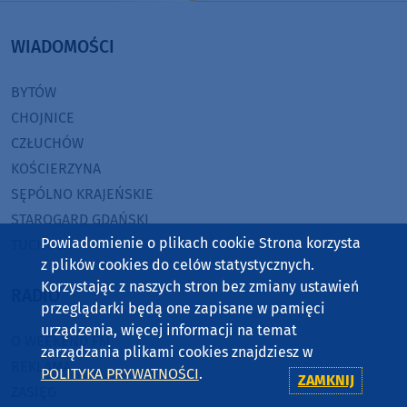
WIADOMOŚCI
BYTÓW
CHOJNICE
CZŁUCHÓW
KOŚCIERZYNA
SĘPÓLNO KRAJEŃSKIE
STAROGARD GDAŃSKI
Powiadomienie o plikach cookie Strona korzysta
TUCHOLA
z plików cookies do celów statystycznych.
Korzystając z naszych stron bez zmiany ustawień
RADIO
przeglądarki będą one zapisane w pamięci
urządzenia, więcej informacji na temat
O WEEKEND FM
zarządzania plikami cookies znajdziesz w
REKLAMA
POLITYKA PRYWATNOŚCI
.
ZAMKNIJ
ZASIĘG