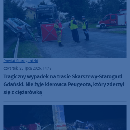
Powiat Starogardzki
czwartek, 23 lipca 2026, 14:49
Tragiczny wypadek na trasie Skarszewy-Starogard
Gdański. Nie żyje kierowca Peugeota, który zderzył
się z ciężarówką