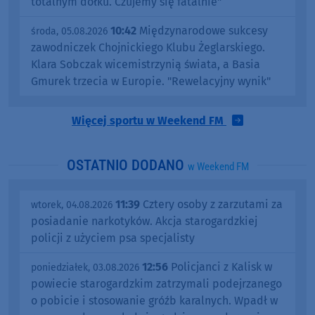
totalnym dołku. Czujemy się fatalnie"
10:42
Międzynarodowe sukcesy
środa, 05.08.2026
zawodniczek Chojnickiego Klubu Żeglarskiego.
Klara Sobczak wicemistrzynią świata, a Basia
Gmurek trzecia w Europie. "Rewelacyjny wynik"
Więcej sportu w Weekend FM
OSTATNIO DODANO
w Weekend FM
11:39
Cztery osoby z zarzutami za
wtorek, 04.08.2026
posiadanie narkotyków. Akcja starogardzkiej
policji z użyciem psa specjalisty
12:56
Policjanci z Kalisk w
poniedziałek, 03.08.2026
powiecie starogardzkim zatrzymali podejrzanego
o pobicie i stosowanie gróźb karalnych. Wpadł w