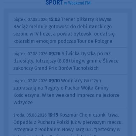
SPORT
w Weekend FM
15:03
Trener piłkarzy Rawysa
piątek, 07.08.2026
Raciąż melduje gotowość do debiutanckiego
sezonu w IV lidze, a powiat bytowski oddał się
kolarskim emocjom podczas Tour de Pologne
09:26
Śliwicka Dyszka po raz
piątek, 07.08.2026
dziesiąty. Jutrzejszy (8.08) bieg w gminie Śliwice
zakończy Grand Prix Borów Tucholskich
09:10
Wodniacy Garczyn
piątek, 07.08.2026
zapraszają na Regaty o Puchar Wójta Gminy
Kościerzyna. W ten weekend impreza na jeziorze
Wdzydze
19:15
Koszmar Chojniczanki trwa.
środa, 05.08.2026
Odpadła z Pucharu Polski już w pierwszym meczu.
Przegrała z Podhalem Nowy Targ 0:2. "Jesteśmy w