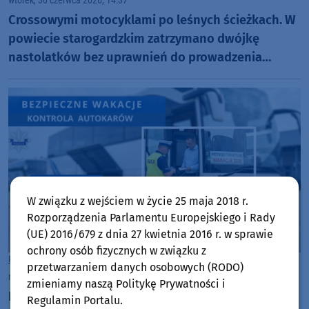
wtorek, 30 czerwca 2026, 14:37
Crossowymi motocyklami po leśnych ścieżkach. W
powiecie starogardzkim zatrzymano dwójkę
nastolatków bez uprawnień do prowadzenia
pojazdów
W związku z wejściem w życie 25 maja 2018 r.
Rozporządzenia Parlamentu Europejskiego i Rady
(UE) 2016/679 z dnia 27 kwietnia 2016 r. w sprawie
ochrony osób fizycznych w związku z
Powiat Starogardzki
przetwarzaniem danych osobowych (RODO)
niedziela, 28 czerwca 2026, 08:24
zmieniamy naszą Politykę Prywatności i
Ruszają wakacje, a wraz z nimi kontrole
Regulamin Portalu.