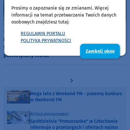
Prosimy o zapoznanie się ze zmianami. Więcej
informacji na temat przetwarzania Twoich danych
osobowych znajdziesz tutaj:
Gmina Chojnice
środa, 5 sierpnia 2026, 06:57
REGULAMIN PORTALU
Ułańskie dziedzictwo utrwalone na ścianie szkoły.
POLITYKA PRYWATNOŚCI
W Nowej Cerkwi w gminie Chojnice powstał
Zamknij okno
patriotyczny mural
Poprzednia strona
Następna strona
Mega lato z Weekend FM - poranny konkurs
w Weekend FM
Artykuł sponsorowany
Spółdzielnia "Pomorzanka" w Człuchowie
informuje o przetargach i ofertach najmu