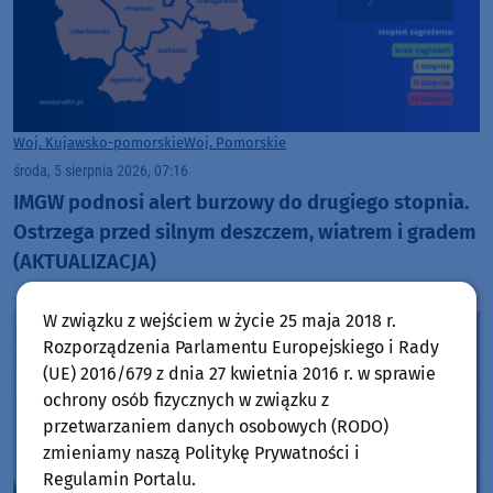
Woj. Kujawsko-pomorskie
Woj. Pomorskie
środa, 5 sierpnia 2026, 07:16
IMGW podnosi alert burzowy do drugiego stopnia.
Ostrzega przed silnym deszczem, wiatrem i gradem
(AKTUALIZACJA)
W związku z wejściem w życie 25 maja 2018 r.
Rozporządzenia Parlamentu Europejskiego i Rady
(UE) 2016/679 z dnia 27 kwietnia 2016 r. w sprawie
ochrony osób fizycznych w związku z
przetwarzaniem danych osobowych (RODO)
zmieniamy naszą Politykę Prywatności i
Regulamin Portalu.