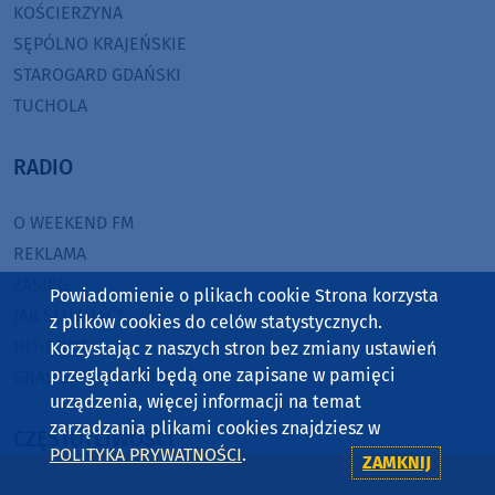
KOŚCIERZYNA
SĘPÓLNO KRAJEŃSKIE
STAROGARD GDAŃSKI
TUCHOLA
RADIO
O WEEKEND FM
REKLAMA
ZASIĘG
Powiadomienie o plikach cookie Strona korzysta
JAK SŁUCHAĆ?
z plików cookies do celów statystycznych.
HIT-PORT
Korzystając z naszych stron bez zmiany ustawień
przeglądarki będą one zapisane w pamięci
GRALIŚMY W WEEKEND FM
urządzenia, więcej informacji na temat
zarządzania plikami cookies znajdziesz w
CZĘSTOTLIWOŚCI
POLITYKA PRYWATNOŚCI
.
ZAMKNIJ
87,8 FM