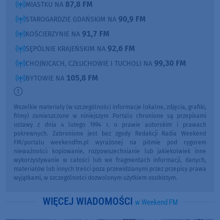
87,8 FM
MIASTKU NA
90,9 FM
STAROGARDZIE GDAŃSKIM NA
91,7 FM
KOŚCIERZYNIE NA
92,6 FM
SĘPÓLNIE KRAJEŃSKIM NA
99,30 FM
CHOJNICACH, CZŁUCHOWIE I TUCHOLI NA
105,8 FM
BYTOWIE NA
Wszelkie materiały (w szczególności informacje lokalne, zdjęcia, grafiki,
filmy) zamieszczone w niniejszym Portalu chronione są przepisami
ustawy z dnia 4 lutego 1994 r. o prawie autorskim i prawach
pokrewnych. Zabronione jest bez zgody Redakcji Radia Weekend
FM/portalu weekendfm.pl wyrażonej na piśmie pod rygorem
nieważności: kopiowanie, rozpowszechnianie lub jakiekolwiek inne
wykorzystywanie w całości lub we fragmentach informacji, danych,
materiałów lub innych treści poza przewidzianymi przez przepisy prawa
wyjątkami, w szczególności dozwolonym użytkiem osobistym.
WIĘCEJ WIADOMOŚCI
w Weekend FM