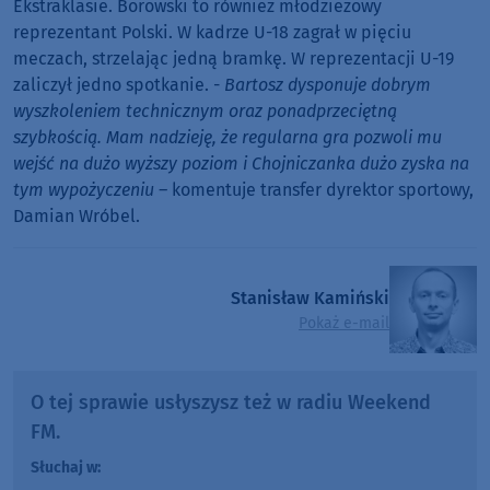
Ekstraklasie.
Borowski to również młodzieżowy
reprezentant Polski. W kadrze U-18 zagrał w pięciu
meczach, strzelając jedną bramkę. W reprezentacji U-19
zaliczył jedno spotkanie. -
Bartosz dysponuje dobrym
wyszkoleniem technicznym oraz ponadprzeciętną
szybkością. Mam nadzieję, że regularna gra pozwoli mu
wejść na dużo wyższy poziom i Chojniczanka dużo zyska na
tym wypożyczeniu –
komentuje transfer dyrektor sportowy,
Damian Wróbel.
Stanisław Kamiński
Pokaż e-mail
O tej sprawie usłyszysz też w radiu Weekend
FM.
Słuchaj w: