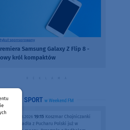
rtykuł sponsorowany
remiera Samsung Galaxy Z Flip 8 -
owy król kompaktów
entu
SPORT
w Weekend FM
ie
ych
19:15
Koszmar Chojniczanki
środa, 05.08.2026
trwa. Odpadła z Pucharu Polski już w