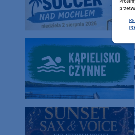
Prosim
przetw
RE
PO