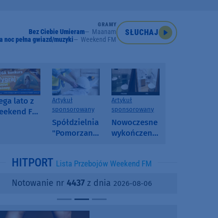
GRAMY
Bez Ciebie Umieram
Maanam
SŁUCHAJ
a noc pełna gwiazd/muzyki
Weekend FM
ga lato z
Artykuł
Artykuł
sponsorowany
sponsorowany
eekend FM
 poranny
Spółdzielnia
Nowoczesne
onkurs w
"Pomorzanka"
wykończenia
eekend FM
w
ścian.
Człuchowie
Dlaczego
HITPORT
Lista Przebojów Weekend FM
informuje o
SPC, WPC i
przetargach
fornir
Notowanie nr
4437
z dnia
2026-08-06
i ofertach
kamienny
najmu
zyskują na
popularności?