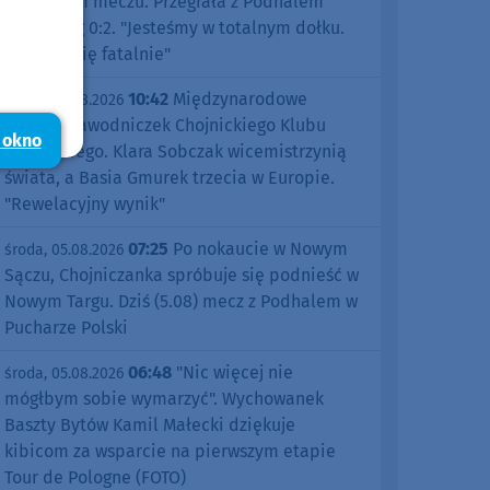
pierwszym meczu. Przegrała z Podhalem
Nowy Targ 0:2. "Jesteśmy w totalnym dołku.
Czujemy się fatalnie"
10:42
Międzynarodowe
środa, 05.08.2026
sukcesy zawodniczek Chojnickiego Klubu
 okno
Żeglarskiego. Klara Sobczak wicemistrzynią
świata, a Basia Gmurek trzecia w Europie.
"Rewelacyjny wynik"
07:25
Po nokaucie w Nowym
środa, 05.08.2026
Sączu, Chojniczanka spróbuje się podnieść w
Nowym Targu. Dziś (5.08) mecz z Podhalem w
Pucharze Polski
06:48
"Nic więcej nie
środa, 05.08.2026
mógłbym sobie wymarzyć". Wychowanek
Baszty Bytów Kamil Małecki dziękuje
kibicom za wsparcie na pierwszym etapie
Tour de Pologne (FOTO)