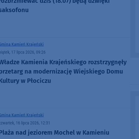
rozbrzmiewać dziś (18.07) będą dźwięki
saksofonu
Gmina Kamień Krajeński
piątek, 17 lipca 2026, 09:26
Władze Kamienia Krajeńskiego rozstrzygnęły
przetarg na modernizację Wiejskiego Domu
Kultury w Płociczu
Gmina Kamień Krajeński
czwartek, 16 lipca 2026, 12:31
Plaża nad jeziorem Mochel w Kamieniu