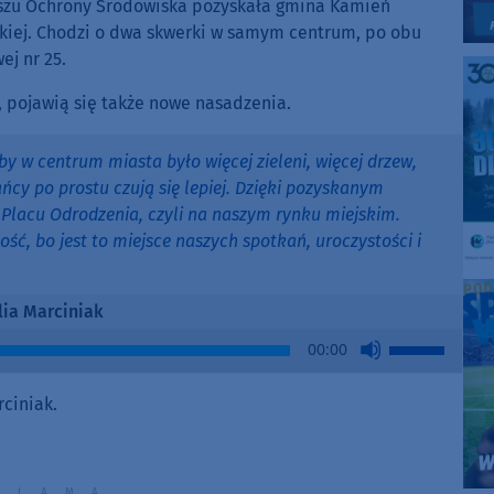
uszu Ochrony Środowiska pozyskała gmina Kamień
skiej. Chodzi o dwa skwerki w samym centrum, po obu
ej nr 25.
, pojawią się także nowe nasadzenia.
y w centrum miasta było więcej zieleni, więcej drzew,
kańcy po prostu czują się lepiej. Dzięki pozyskanym
Placu Odrodzenia, czyli na naszym rynku miejskim.
ć, bo jest to miejsce naszych spotkań, uroczystości i
lia Marciniak
Use
00:00
Up/Down
Arrow
ciniak.
keys
to
increase