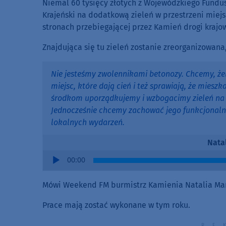
Niemal 60 tysięcy złotych z Wojewódzkiego Fund
Krajeński na dodatkową zieleń w przestrzeni miej
stronach przebiegającej przez Kamień drogi krajow
Znajdująca się tu zieleń zostanie zreorganizowana
Nie jesteśmy zwolennikami betonozy. Chcemy, żeb
miejsc, które dają cień i też sprawiają, że miesz
środkom uporządkujemy i wzbogacimy zieleń na 
Jednocześnie chcemy zachować jego funkcjonalnoś
lokalnych wydarzeń.
Nata
Audio
00:00
Player
Mówi Weekend FM burmistrz Kamienia Natalia Mar
Prace mają zostać wykonane w tym roku.