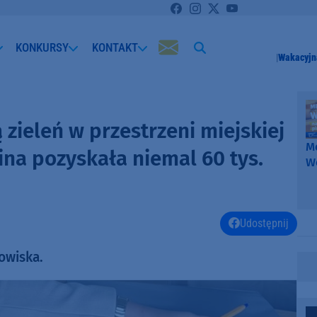
KONKURSY
KONTAKT
Wakacyjn
zieleń w przestrzeni miejskiej
Me
na pozyskała niemal 60 tys.
W
-
k
W
Udostępnij
owiska.