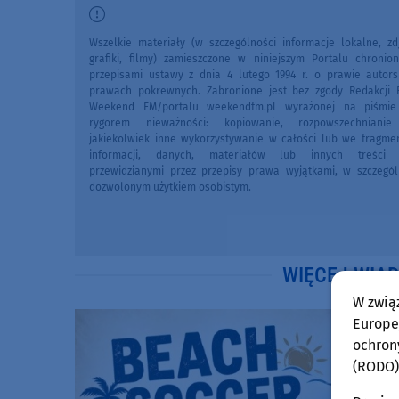
Wszelkie materiały (w szczególności informacje lokalne, zdj
grafiki, filmy) zamieszczone w niniejszym Portalu chronio
przepisami ustawy z dnia 4 lutego 1994 r. o prawie autors
prawach pokrewnych. Zabronione jest bez zgody Redakcji 
Weekend FM/portalu weekendfm.pl wyrażonej na piśmi
rygorem nieważności: kopiowanie, rozpowszechniani
jakiekolwiek inne wykorzystywanie w całości lub we fragme
informacji, danych, materiałów lub innych treści 
przewidzianymi przez przepisy prawa wyjątkami, w szczegól
dozwolonym użytkiem osobistym.
WIĘCEJ WIA
W zwią
Europej
ochron
(RODO)