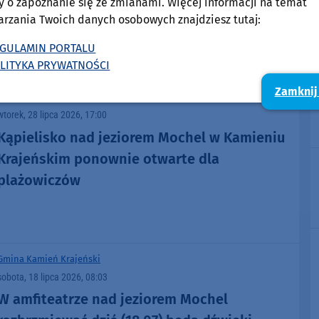
y o zapoznanie się ze zmianami. Więcej informacji na temat
o puchar burmistrza
arzania Twoich danych osobowych znajdziesz tutaj:
GULAMIN PORTALU
LITYKA PRYWATNOŚCI
Zamknij
Powiat Sępoleński
Gmina Kamień Krajeński
wtorek, 28 lipca 2026, 17:00
Kąpielisko nad jeziorem Mochel w Kamieniu
Krajeńskim ponownie otwarte dla
plażowiczów
Gmina Kamień Krajeński
sobota, 18 lipca 2026, 08:03
W amfiteatrze nad jeziorem Mochel