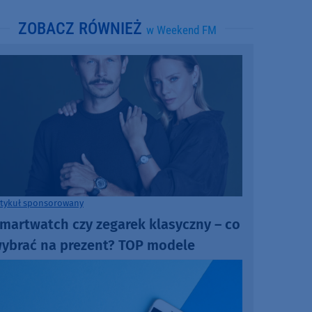
ZOBACZ RÓWNIEŻ
w Weekend FM
rtykuł sponsorowany
martwatch czy zegarek klasyczny – co
ybrać na prezent? TOP modele