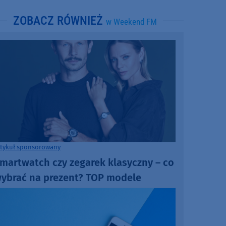
ZOBACZ RÓWNIEŻ
w Weekend FM
rtykuł sponsorowany
martwatch czy zegarek klasyczny – co
ybrać na prezent? TOP modele