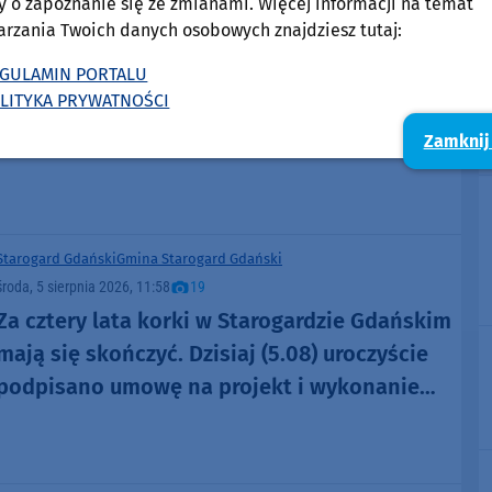
y o zapoznanie się ze zmianami. Więcej informacji na temat
Starogard Gdański
Gmina Starogard Gdański
arzania Twoich danych osobowych znajdziesz tutaj:
środa, 5 sierpnia 2026, 11:58
19
Za cztery lata korki w Starogardzie Gdańskim
GULAMIN PORTALU
LITYKA PRYWATNOŚCI
mają się skończyć. Dzisiaj (5.08) uroczyście
podpisano umowę na projekt i wykonanie
Zamknij
obwodnicy miasta (FOTO, AKTUALIZACJA)
Starogard Gdański
Gmina Starogard Gdański
środa, 5 sierpnia 2026, 11:58
19
Za cztery lata korki w Starogardzie Gdańskim
mają się skończyć. Dzisiaj (5.08) uroczyście
podpisano umowę na projekt i wykonanie
obwodnicy miasta (FOTO, AKTUALIZACJA)