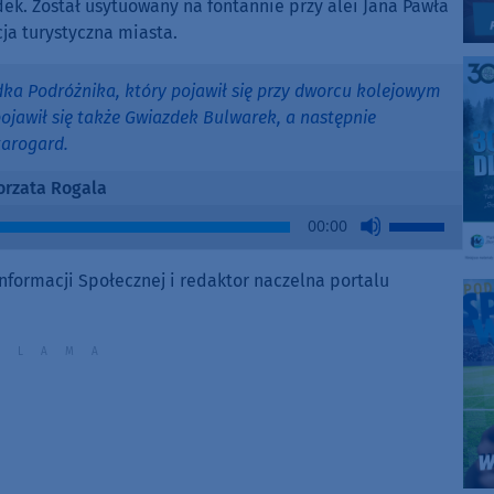
dek. Został usytuowany na fontannie przy alei Jana Pawła
cja turystyczna miasta.
dka Podróżnika, który pojawił się przy dworcu kolejowym
ojawił się także Gwiazdek Bulwarek, a następnie
tarogard.
rzata Rogala
Use
00:00
Up/Down
Arrow
formacji Społecznej i redaktor naczelna portalu
keys
to
increase
or
decrease
volume.