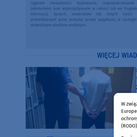
rygorem nieważności: kopiowanie, rozpowszechniani
jakiekolwiek inne wykorzystywanie w całości lub we fragme
informacji, danych, materiałów lub innych treści 
przewidzianymi przez przepisy prawa wyjątkami, w szczegól
dozwolonym użytkiem osobistym.
WIĘCEJ WIA
W zwią
Europej
ochron
(RODO)