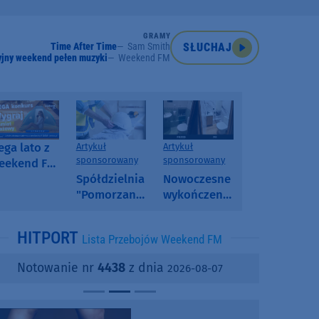
GRAMY
Time After Time
Sam Smith
SŁUCHAJ
jny weekend pełen muzyki
Weekend FM
ga lato z
Artykuł
Artykuł
sponsorowany
sponsorowany
eekend FM
 poranny
Spółdzielnia
Nowoczesne
onkurs w
"Pomorzanka"
wykończenia
eekend FM
w
ścian.
Człuchowie
Dlaczego
HITPORT
Lista Przebojów Weekend FM
informuje o
SPC, WPC i
przetargach
fornir
Notowanie nr
4438
z dnia
2026-08-07
i ofertach
kamienny
najmu
zyskują na
popularności?