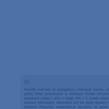
Wszelkie materiały (w szczególności informacje lokalne, zdj
grafiki, filmy) zamieszczone w niniejszym Portalu chronio
przepisami ustawy z dnia 4 lutego 1994 r. o prawie autors
prawach pokrewnych. Zabronione jest bez zgody Redakcji 
Weekend FM/portalu weekendfm.pl wyrażonej na piśmi