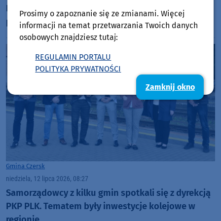
Inwestycja na ulicy Porzeczkowej będzie warta
Prosimy o zapoznanie się ze zmianami. Więcej
ponad 5 mln zł
informacji na temat przetwarzania Twoich danych
osobowych znajdziesz tutaj:
REGULAMIN PORTALU
POLITYKA PRYWATNOŚCI
Zamknij okno
Gmina Czersk
niedziela, 12 lipca 2026, 08:27
Samorządowcy z kilku gmin spotkali się z dyrekcją
PKP PLK. Tematem były inwestycje kolejowe w
regionie