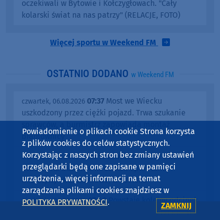
oczekiwali w Bytowie i Kołczygłowach. "Cały
kolarski świat na nas patrzy" (RELACJE, FOTO)
Więcej sportu w Weekend FM
OSTATNIO DODANO
w Weekend FM
07:37
Most we Wiecku
czwartek, 06.08.2026
uszkodzony przez ciężki pojazd. Trwa szukanie
sprawców, a burmistrz zapowiada montaż
Powiadomienie o plikach cookie Strona korzysta
bramownicy
z plików cookies do celów statystycznych.
Korzystając z naszych stron bez zmiany ustawień
11:31
W czwartek (6.08) dzień
wtorek, 04.08.2026
przeglądarki będą one zapisane w pamięci
otwarty na budowie mieszkań Społecznej
urządzenia, więcej informacji na temat
Inicjatywy Mieszkaniowej w Czersku
zarządzania plikami cookies znajdziesz w
07:40
Powstaje kolejny odcinek
niedziela, 02.08.2026
POLITYKA PRYWATNOŚCI
.
ZAMKNIJ
drogi Kłodnia - Kwieki w gminie Czersk. To