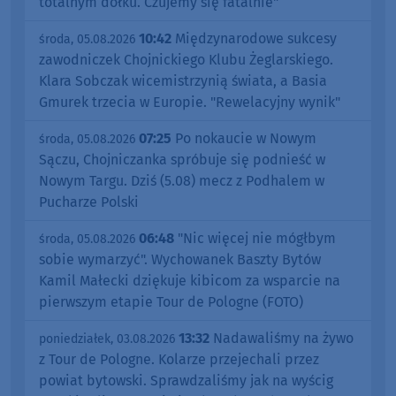
totalnym dołku. Czujemy się fatalnie"
10:42
Międzynarodowe sukcesy
środa, 05.08.2026
zawodniczek Chojnickiego Klubu Żeglarskiego.
Klara Sobczak wicemistrzynią świata, a Basia
Gmurek trzecia w Europie. "Rewelacyjny wynik"
07:25
Po nokaucie w Nowym
środa, 05.08.2026
Sączu, Chojniczanka spróbuje się podnieść w
Nowym Targu. Dziś (5.08) mecz z Podhalem w
Pucharze Polski
06:48
"Nic więcej nie mógłbym
środa, 05.08.2026
sobie wymarzyć". Wychowanek Baszty Bytów
Kamil Małecki dziękuje kibicom za wsparcie na
pierwszym etapie Tour de Pologne (FOTO)
13:32
Nadawaliśmy na żywo
poniedziałek, 03.08.2026
z Tour de Pologne. Kolarze przejechali przez
powiat bytowski. Sprawdzaliśmy jak na wyścig