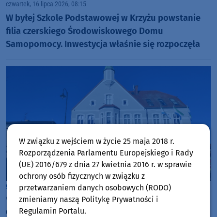
czwartek, 16 lipca 2026, 08:15
W byłej Szkole Podstawowej w Krzyżu powstanie
filia czerskiego Środowiskowego Domu
Samopomocy. Inwestycja właśnie się rozpoczęła
W związku z wejściem w życie 25 maja 2018 r.
Rozporządzenia Parlamentu Europejskiego i Rady
(UE) 2016/679 z dnia 27 kwietnia 2016 r. w sprawie
ochrony osób fizycznych w związku z
Gmina Czersk
przetwarzaniem danych osobowych (RODO)
wtorek, 14 lipca 2026, 11:53
zmieniamy naszą Politykę Prywatności i
Regulamin Portalu.
Gmina Czersk zbuduje mieszkania wspomagane.