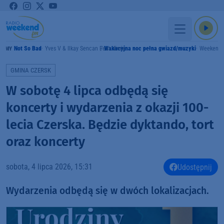
Not So Bad
Yves V & Ilkay Sencan Feat. Emie
Wakacyjna noc pełna gwiazd/muzyki
Weekend
RAMY
GMINA CZERSK
W sobotę 4 lipca odbędą się
koncerty i wydarzenia z okazji 100-
lecia Czerska. Będzie dyktando, tort
oraz koncerty
sobota, 4 lipca 2026, 15:31
Udostępnij
Wydarzenia odbędą się w dwóch lokalizacjach.