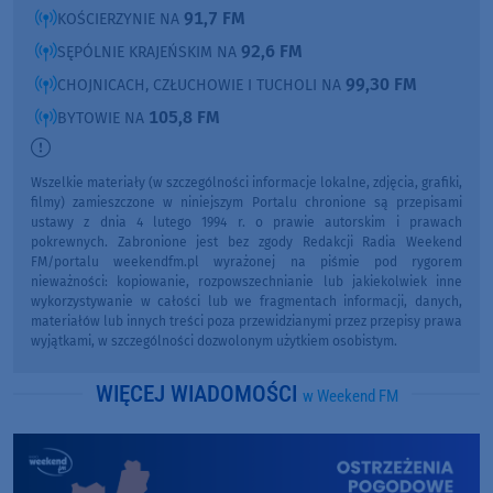
91,7 FM
KOŚCIERZYNIE NA
92,6 FM
SĘPÓLNIE KRAJEŃSKIM NA
99,30 FM
CHOJNICACH, CZŁUCHOWIE I TUCHOLI NA
105,8 FM
BYTOWIE NA
Wszelkie materiały (w szczególności informacje lokalne, zdjęcia, grafiki,
filmy) zamieszczone w niniejszym Portalu chronione są przepisami
ustawy z dnia 4 lutego 1994 r. o prawie autorskim i prawach
pokrewnych. Zabronione jest bez zgody Redakcji Radia Weekend
FM/portalu weekendfm.pl wyrażonej na piśmie pod rygorem
nieważności: kopiowanie, rozpowszechnianie lub jakiekolwiek inne
wykorzystywanie w całości lub we fragmentach informacji, danych,
materiałów lub innych treści poza przewidzianymi przez przepisy prawa
wyjątkami, w szczególności dozwolonym użytkiem osobistym.
WIĘCEJ WIADOMOŚCI
w Weekend FM