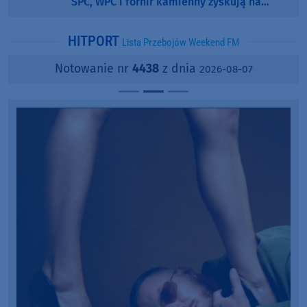
SPC, WPC i fornir kamienny zyskują na
popularności?
HITPORT
Lista Przebojów Weekend FM
Notowanie nr
4438
z dnia
2026-08-07