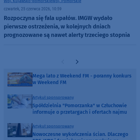
Woj. Kujawsko-pomorskie
Woj. Pomorskie
czwartek, 25 czerwca 2026, 10:59
Rozpoczyna się fala upałów. IMGW wydało
pierwsze ostrzeżenia, w kolejnych dniach
prognozowane są nawet alerty trzeciego stopnia
Poprzednia strona
Następna strona
Mega lato z Weekend FM - poranny konkurs
w Weekend FM
Artykuł sponsorowany
Spółdzielnia "Pomorzanka" w Człuchowie
informuje o przetargach i ofertach najmu
Artykuł sponsorowany
Nowoczesne wykończenia ścian. Dlaczego