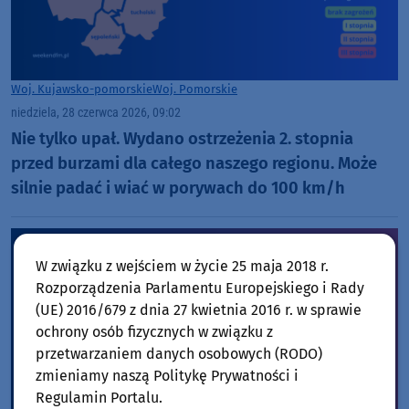
Woj. Kujawsko-pomorskie
Woj. Pomorskie
niedziela, 28 czerwca 2026, 09:02
Nie tylko upał. Wydano ostrzeżenia 2. stopnia
przed burzami dla całego naszego regionu. Może
silnie padać i wiać w porywach do 100 km/h
W związku z wejściem w życie 25 maja 2018 r.
Rozporządzenia Parlamentu Europejskiego i Rady
(UE) 2016/679 z dnia 27 kwietnia 2016 r. w sprawie
ochrony osób fizycznych w związku z
przetwarzaniem danych osobowych (RODO)
zmieniamy naszą Politykę Prywatności i
Regulamin Portalu.