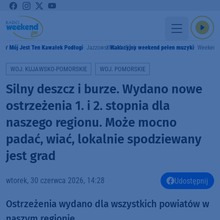
Mój Jest Ten Kawałek Podłogi
Jazzowski & Mr Zoob
Wakacyjny weekend pełen muzyki
Weekend
AMY
WOJ. KUJAWSKO-POMORSKIE
WOJ. POMORSKIE
Silny deszcz i burze. Wydano nowe
ostrzeżenia 1. i 2. stopnia dla
naszego regionu. Może mocno
padać, wiać, lokalnie spodziewany
jest grad
wtorek, 30 czerwca 2026, 14:28
Udostępnij
Ostrzeżenia wydano dla wszystkich powiatów w
naszym regionie.