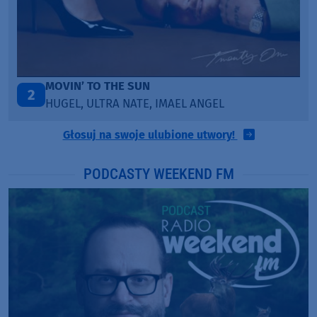
LEGENDARY LOVERS (SAVE ME)
3
KATY PERRY & CHIEF KEEF
Głosuj na swoje ulubione utwory!
PODCASTY WEEKEND FM