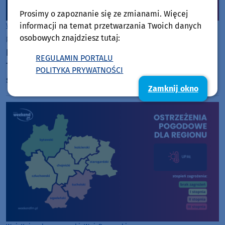
Prosimy o zapoznanie się ze zmianami. Więcej
informacji na temat przetwarzania Twoich danych
Woj. Kujawsko-pomorskie
Woj. Pomorskie
osobowych znajdziesz tutaj:
piątek, 26 czerwca 2026, 14:41
IMGW podniósł stopnie ostrzeżeń przed upałem.
REGULAMIN PORTALU
Temperatury w weekend znacznie przekroczą 30
POLITYKA PRYWATNOŚCI
stopni, w niedzielę może być nawet 39 stopni
Zamknij okno
Celsjusza