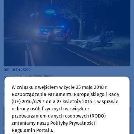
Gmina Debrzno
sobota, 1 sierpnia 2026, 09:21
Nocne dachowanie w Myśligoszczy w powiecie
W związku z wejściem w życie 25 maja 2018 r.
człuchowskim (AKTUALIZACJA)
Rozporządzenia Parlamentu Europejskiego i Rady
(UE) 2016/679 z dnia 27 kwietnia 2016 r. w sprawie
ochrony osób fizycznych w związku z
przetwarzaniem danych osobowych (RODO)
zmieniamy naszą Politykę Prywatności i
Regulamin Portalu.