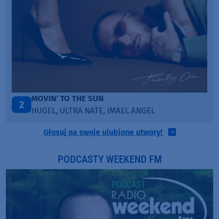
LEGENDARY LOVERS (SAVE ME)
3
KATY PERRY & CHIEF KEEF
Głosuj na swoje ulubione utwory!
PODCASTY WEEKEND FM