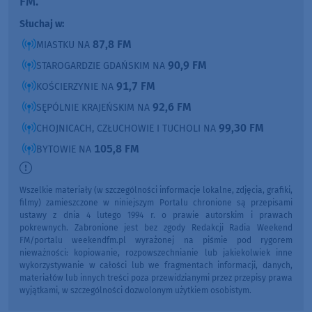
FM.
Słuchaj w:
87,8 FM
MIASTKU NA
90,9 FM
STAROGARDZIE GDAŃSKIM NA
91,7 FM
KOŚCIERZYNIE NA
92,6 FM
SĘPÓLNIE KRAJEŃSKIM NA
99,30 FM
CHOJNICACH, CZŁUCHOWIE I TUCHOLI NA
105,8 FM
BYTOWIE NA
Wszelkie materiały (w szczególności informacje lokalne, zdjęcia, grafiki,
filmy) zamieszczone w niniejszym Portalu chronione są przepisami
ustawy z dnia 4 lutego 1994 r. o prawie autorskim i prawach
pokrewnych. Zabronione jest bez zgody Redakcji Radia Weekend
FM/portalu weekendfm.pl wyrażonej na piśmie pod rygorem
nieważności: kopiowanie, rozpowszechnianie lub jakiekolwiek inne
wykorzystywanie w całości lub we fragmentach informacji, danych,
materiałów lub innych treści poza przewidzianymi przez przepisy prawa
wyjątkami, w szczególności dozwolonym użytkiem osobistym.