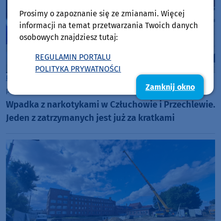
Prosimy o zapoznanie się ze zmianami. Więcej
informacji na temat przetwarzania Twoich danych
osobowych znajdziesz tutaj:
REGULAMIN PORTALU
POLITYKA PRYWATNOŚCI
Powiat Człuchowski
Zamknij okno
piątek, 31 lipca 2026, 13:03
Wpadka z narkotykami w Człuchowie i Przechlewie.
Jeden z zatrzymanych jest już za kratkami