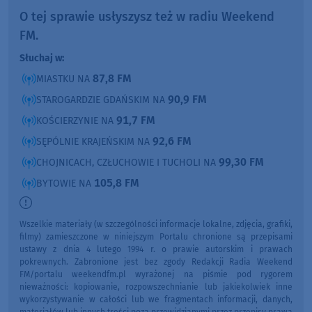
O tej sprawie usłyszysz też w radiu Weekend
FM.
Słuchaj w:
87,8 FM
MIASTKU NA
90,9 FM
STAROGARDZIE GDAŃSKIM NA
91,7 FM
KOŚCIERZYNIE NA
92,6 FM
SĘPÓLNIE KRAJEŃSKIM NA
99,30 FM
CHOJNICACH, CZŁUCHOWIE I TUCHOLI NA
105,8 FM
BYTOWIE NA
Wszelkie materiały (w szczególności informacje lokalne, zdjęcia, grafiki,
filmy) zamieszczone w niniejszym Portalu chronione są przepisami
ustawy z dnia 4 lutego 1994 r. o prawie autorskim i prawach
pokrewnych. Zabronione jest bez zgody Redakcji Radia Weekend
FM/portalu weekendfm.pl wyrażonej na piśmie pod rygorem
nieważności: kopiowanie, rozpowszechnianie lub jakiekolwiek inne
wykorzystywanie w całości lub we fragmentach informacji, danych,