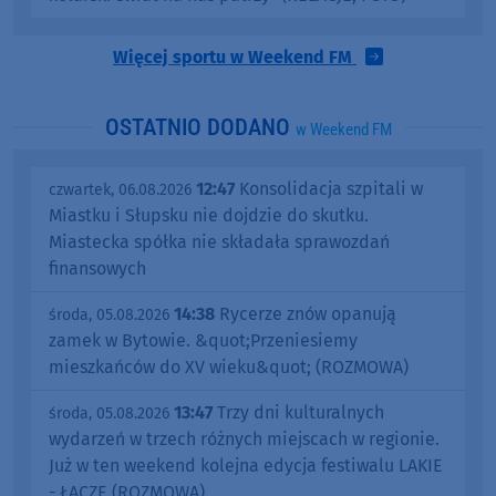
Więcej sportu w Weekend FM
OSTATNIO DODANO
w Weekend FM
12:47
Konsolidacja szpitali w
czwartek, 06.08.2026
Miastku i Słupsku nie dojdzie do skutku.
Miastecka spółka nie składała sprawozdań
finansowych
14:38
Rycerze znów opanują
środa, 05.08.2026
zamek w Bytowie. &quot;Przeniesiemy
mieszkańców do XV wieku&quot; (ROZMOWA)
13:47
Trzy dni kulturalnych
środa, 05.08.2026
wydarzeń w trzech różnych miejscach w regionie.
Już w ten weekend kolejna edycja festiwalu LAKIE
- ŁĄCZE (ROZMOWA)