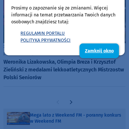
Prosimy o zapoznanie się ze zmianami. Więcej
informacji na temat przetwarzania Twoich danych
osobowych znajdziesz tutaj:
REGULAMIN PORTALU
POLITYKA PRYWATNOŚCI
Sport
Gmina Borzytuchom
Zamknij okno
poniedziałek, 27 lipca 2026, 13:51
Weronika Lizakowska, Olimpia Breza i Krzysztof
Zieliński z medalami lekkoatletycznych Mistrzostw
Polski Seniorów
Poprzednia strona
Następna strona
Mega lato z Weekend FM - poranny konkurs
w Weekend FM