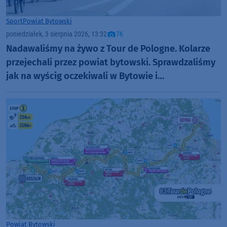
Sport
Powiat Bytowski
poniedziałek, 3 sierpnia 2026, 13:32
76
Nadawaliśmy na żywo z Tour de Pologne. Kolarze
przejechali przez powiat bytowski. Sprawdzaliśmy
jak na wyścig oczekiwali w Bytowie i
Kołczygłowach. "Cały kolarski świat na nas patrzy"
(RELACJE, FOTO)
Powiat Bytowski