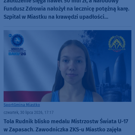
Zadłużenie sięga nawet 50 mln zł, a Narodowy
Fundusz Zdrowia nałożył na lecznicę potężną karę.
Szpital w Miastku na krawędzi upadłości
(ROZMOWA)
Sport
Gmina Miastko
czwartek, 30 lipca 2026, 17:17
Tola Rudnik blisko medalu Mistrzostw Świata U-17
w Zapasach. Zawodniczka ZKS-u Miastko zajęła