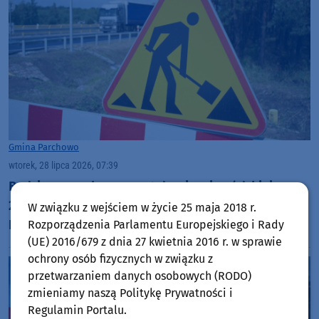
Gmina Parchowo
wtorek, 28 lipca 2026, 07:39
Będzie generalny remont drogi wojewódzkiej nr
228 w Parchowie. Sejmik województwa i gmina
W związku z wejściem w życie 25 maja 2018 r.
Parchowo zabezpieczyły środki
Rozporządzenia Parlamentu Europejskiego i Rady
(UE) 2016/679 z dnia 27 kwietnia 2016 r. w sprawie
ochrony osób fizycznych w związku z
przetwarzaniem danych osobowych (RODO)
zmieniamy naszą Politykę Prywatności i
Regulamin Portalu.