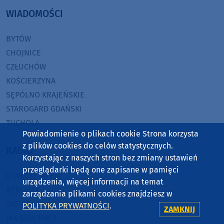
WIADOMOŚCI
BYTÓW
CHOJNICE
CZŁUCHÓW
KOŚCIERZYNA
SĘPÓLNO KRAJEŃSKIE
STAROGARD GDAŃSKI
TUCHOLA
Powiadomienie o plikach cookie Strona korzysta
z plików cookies do celów statystycznych.
RADIO
Korzystając z naszych stron bez zmiany ustawień
przeglądarki będą one zapisane w pamięci
O WEEKEND FM
urządzenia, więcej informacji na temat
REKLAMA
zarządzania plikami cookies znajdziesz w
ZASIĘG
POLITYKA PRYWATNOŚCI
.
ZAMKNIJ
JAK SŁUCHAĆ?