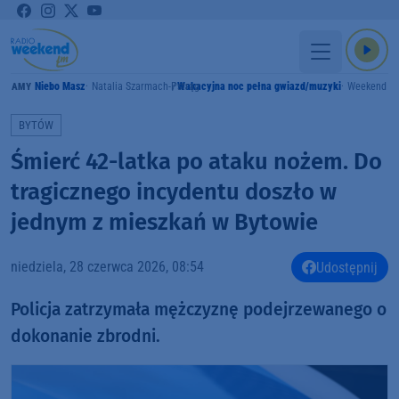
Niebo Masz
Natalia Szarmach-Pstrąg
Wakacyjna noc pełna gwiazd/muzyki
Weekend F
GRAMY
BYTÓW
Śmierć 42-latka po ataku nożem. Do
tragicznego incydentu doszło w
jednym z mieszkań w Bytowie
niedziela, 28 czerwca 2026, 08:54
Udostępnij
Policja zatrzymała mężczyznę podejrzewanego o
dokonanie zbrodni.