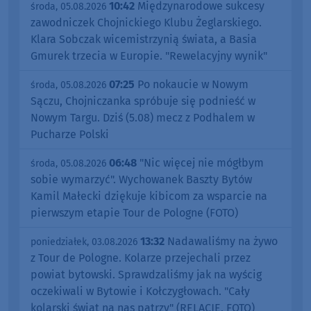
10:42
Międzynarodowe sukcesy
środa, 05.08.2026
zawodniczek Chojnickiego Klubu Żeglarskiego.
Klara Sobczak wicemistrzynią świata, a Basia
Gmurek trzecia w Europie. "Rewelacyjny wynik"
07:25
Po nokaucie w Nowym
środa, 05.08.2026
Sączu, Chojniczanka spróbuje się podnieść w
Nowym Targu. Dziś (5.08) mecz z Podhalem w
Pucharze Polski
06:48
"Nic więcej nie mógłbym
środa, 05.08.2026
sobie wymarzyć". Wychowanek Baszty Bytów
Kamil Małecki dziękuje kibicom za wsparcie na
pierwszym etapie Tour de Pologne (FOTO)
13:32
Nadawaliśmy na żywo
poniedziałek, 03.08.2026
z Tour de Pologne. Kolarze przejechali przez
powiat bytowski. Sprawdzaliśmy jak na wyścig
oczekiwali w Bytowie i Kołczygłowach. "Cały
kolarski świat na nas patrzy" (RELACJE, FOTO)