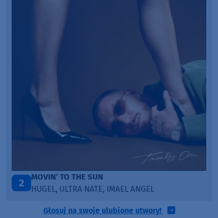
LEGENDARY LOVERS (SAVE ME)
3
KATY PERRY & CHIEF KEEF
Głosuj na swoje ulubione utwory!