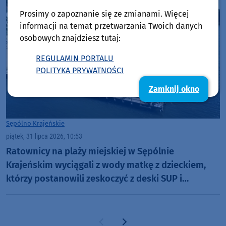
Prosimy o zapoznanie się ze zmianami. Więcej
informacji na temat przetwarzania Twoich danych
osobowych znajdziesz tutaj:
REGULAMIN PORTALU
POLITYKA PRYWATNOŚCI
Zamknij okno
Sępólno Krajeńskie
piątek, 31 lipca 2026, 10:53
Ratownicy na plaży miejskiej w Sępólnie
Krajeńskim wyciągali z wody matkę z dzieckiem,
którzy postanowili zeskoczyć z deski SUP i
popływać w jeziorze
Poprzednia strona
Następna strona