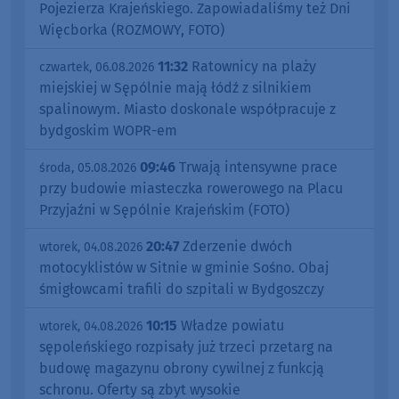
Pojezierza Krajeńskiego. Zapowiadaliśmy też Dni
Więcborka (ROZMOWY, FOTO)
11:32
Ratownicy na plaży
czwartek, 06.08.2026
miejskiej w Sępólnie mają łódź z silnikiem
spalinowym. Miasto doskonale współpracuje z
bydgoskim WOPR-em
09:46
Trwają intensywne prace
środa, 05.08.2026
przy budowie miasteczka rowerowego na Placu
Przyjaźni w Sępólnie Krajeńskim (FOTO)
20:47
Zderzenie dwóch
wtorek, 04.08.2026
motocyklistów w Sitnie w gminie Sośno. Obaj
śmigłowcami trafili do szpitali w Bydgoszczy
10:15
Władze powiatu
wtorek, 04.08.2026
sępoleńskiego rozpisały już trzeci przetarg na
budowę magazynu obrony cywilnej z funkcją
schronu. Oferty są zbyt wysokie