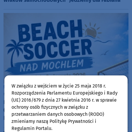
W związku z wejściem w życie 25 maja 2018 r.
Gmina Kamień Krajeński
Rozporządzenia Parlamentu Europejskiego i Rady
sobota, 1 sierpnia 2026, 08:11
(UE) 2016/679 z dnia 27 kwietnia 2016 r. w sprawie
Nad jeziorem Mochel w Kamieniu Krajeńskim jutro
ochrony osób fizycznych w związku z
(02.08) kolejny turniej w beach soccera o puchar
przetwarzaniem danych osobowych (RODO)
burmistrza
zmieniamy naszą Politykę Prywatności i
Regulamin Portalu.