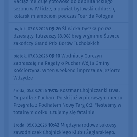
Raciąż melduje gotowość do debiutanckiego
sezonu w IV lidze, a powiat bytowski oddał się
kolarskim emocjom podczas Tour de Pologne
09:26
Śliwicka Dyszka po raz
piątek, 07.08.2026
dziesiąty. Jutrzejszy (8.08) bieg w gminie Śliwice
zakończy Grand Prix Borów Tucholskich
09:10
Wodniacy Garczyn
piątek, 07.08.2026
zapraszają na Regaty o Puchar Wójta Gminy
Kościerzyna. W ten weekend impreza na jeziorze
Wdzydze
19:15
Koszmar Chojniczanki trwa.
środa, 05.08.2026
Odpadła z Pucharu Polski już w pierwszym meczu.
Przegrała z Podhalem Nowy Targ 0:2. "Jesteśmy w
totalnym dołku. Czujemy się fatalnie"
10:42
Międzynarodowe sukcesy
środa, 05.08.2026
zawodniczek Chojnickiego Klubu Żeglarskiego.