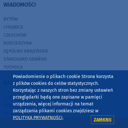
WIADOMOŚCI
BYTÓW
CHOJNICE
CZŁUCHÓW
KOŚCIERZYNA
SĘPÓLNO KRAJEŃSKIE
STAROGARD GDAŃSKI
TUCHOLA
Powiadomienie o plikach cookie Strona korzysta
RADIO
z plików cookies do celów statystycznych.
Korzystając z naszych stron bez zmiany ustawień
przeglądarki będą one zapisane w pamięci
O WEEKEND FM
urządzenia, więcej informacji na temat
REKLAMA
zarządzania plikami cookies znajdziesz w
ZASIĘG
POLITYKA PRYWATNOŚCI
.
ZAMKNIJ
JAK SŁUCHAĆ?