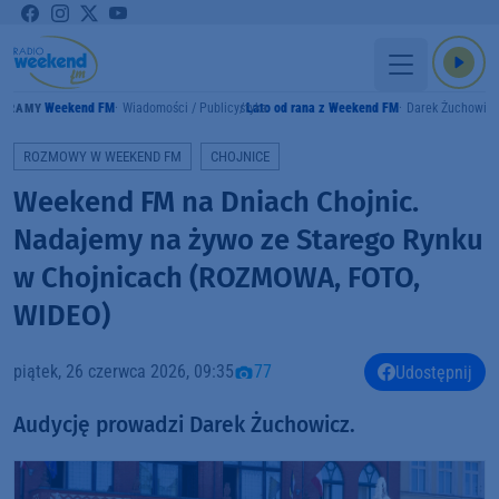
Weekend FM
Wiadomości / Publicystyka
Lato od rana z Weekend FM
Darek Żuchowic
GRAMY
ROZMOWY W WEEKEND FM
CHOJNICE
Weekend FM na Dniach Chojnic.
Nadajemy na żywo ze Starego Rynku
w Chojnicach (ROZMOWA, FOTO,
WIDEO)
piątek, 26 czerwca 2026, 09:35
77
Udostępnij
Audycję prowadzi Darek Żuchowicz.