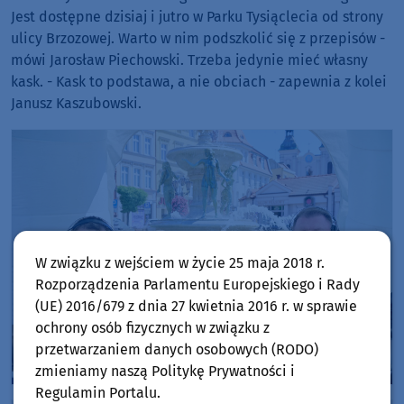
Jest dostępne dzisiaj i jutro w Parku Tysiąclecia od strony
ulicy Brzozowej. Warto w nim podszkolić się z przepisów -
mówi Jarosław Piechowski. Trzeba jedynie mieć własny
kask. - Kask to podstawa, a nie obciach - zapewnia z kolei
Janusz Kaszubowski.
W związku z wejściem w życie 25 maja 2018 r.
Rozporządzenia Parlamentu Europejskiego i Rady
(UE) 2016/679 z dnia 27 kwietnia 2016 r. w sprawie
ochrony osób fizycznych w związku z
przetwarzaniem danych osobowych (RODO)
zmieniamy naszą Politykę Prywatności i
Regulamin Portalu.