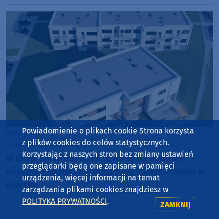
Powiadomienie o plikach cookie Strona korzysta
Gmina Czersk
z plików cookies do celów statystycznych.
wtorek, 4 sierpnia 2026, 11:31
Korzystając z naszych stron bez zmiany ustawień
W czwartek (6.08) dzień otwarty na budowie
przeglądarki będą one zapisane w pamięci
mieszkań Społecznej Inicjatywy Mieszkaniowej w
urządzenia, więcej informacji na temat
Czersku
zarządzania plikami cookies znajdziesz w
POLITYKA PRYWATNOŚCI
.
ZAMKNIJ