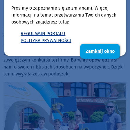
rozmowa z Januszem Kaszubowskim i Jarosławem
Prosimy o zapoznanie się ze zmianami. Więcej
Piechowskim
informacji na temat przetwarzania Twoich danych
Audio
00:00
00:00
osobowych znajdziesz tutaj:
Player
REGULAMIN PORTALU
Zdrowy wypoczynek z firmą Fey
POLITYKA PRYWATNOŚCI
Na koniec nasze mobilne studio odwiedził Robert
Zamknij okno
Dziemianko z firmy FEY oraz Małgorzata Perszewska,
zwyciężczyni konkursu tej firmy. Barwnie opowiedziała
nam o swoich i bliskich sposobach na wypoczynek. Dzięki
temu wygrała zestaw poduszek