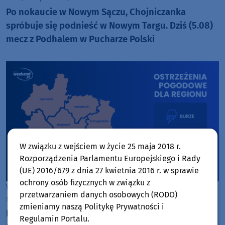
Po nokaucie w Nowym Sączu, Chojniczanka
spróbuje się podnieść w Nowym Targu. Dziś (5.08)
mecz z Podhalem w Pucharze Polski
W związku z wejściem w życie 25 maja 2018 r.
Rozporządzenia Parlamentu Europejskiego i Rady
(UE) 2016/679 z dnia 27 kwietnia 2016 r. w sprawie
ochrony osób fizycznych w związku z
Woj. Kujawsko-pomorskie
Woj. Pomorskie
przetwarzaniem danych osobowych (RODO)
środa, 5 sierpnia 2026, 07:16
zmieniamy naszą Politykę Prywatności i
IMGW podnosi alert burzowy do drugiego stopnia.
Regulamin Portalu.