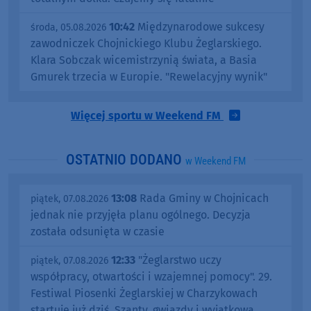
10:42
Międzynarodowe sukcesy
środa, 05.08.2026
zawodniczek Chojnickiego Klubu Żeglarskiego.
Klara Sobczak wicemistrzynią świata, a Basia
Gmurek trzecia w Europie. "Rewelacyjny wynik"
Więcej sportu w Weekend FM
OSTATNIO DODANO
w Weekend FM
13:08
Rada Gminy w Chojnicach
piątek, 07.08.2026
jednak nie przyjęła planu ogólnego. Decyzja
została odsunięta w czasie
12:33
"Żeglarstwo uczy
piątek, 07.08.2026
współpracy, otwartości i wzajemnej pomocy". 29.
Festiwal Piosenki Żeglarskiej w Charzykowach
startuje już dziś. Szanty, gwiazdy i wyjątkowa