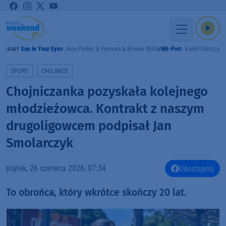
Sun In Your Eyes
Alex Parker & Feenom & Brooke Williams
Hit-Port
Kamil Gierczak
GRAMY
SPORT
CHOJNICE
Chojniczanka pozyskała kolejnego
młodzieżowca. Kontrakt z naszym
drugoligowcem podpisał Jan
Smolarczyk
piątek, 26 czerwca 2026, 07:34
Udostępnij
To obrońca, który wkrótce skończy 20 lat.