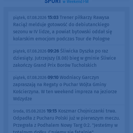
SPORT
w Weekend FM
15:03
Trener piłkarzy Rawysa
piątek, 07.08.2026
Raciąż melduje gotowość do debiutanckiego
sezonu w IV lidze, a powiat bytowski oddał się
kolarskim emocjom podczas Tour de Pologne
09:26
Śliwicka Dyszka po raz
piątek, 07.08.2026
dziesiąty. Jutrzejszy (8.08) bieg w gminie Śliwice
zakończy Grand Prix Borów Tucholskich
09:10
Wodniacy Garczyn
piątek, 07.08.2026
zapraszają na Regaty o Puchar Wójta Gminy
Kościerzyna. W ten weekend impreza na jeziorze
Wdzydze
19:15
Koszmar Chojniczanki trwa.
środa, 05.08.2026
Odpadła z Pucharu Polski już w pierwszym meczu.
Przegrała z Podhalem Nowy Targ 0:2. "Jesteśmy w
totalnym dołku. Czujemy się fatalnie"