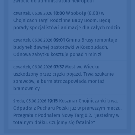
zwrócić do administratora nekropolii
10:00
W sobotę (8.08) w
czwartek, 06.08.2026
Chojnicach Targi Rodzinne Baby Boom. Będą
porady specjalistów i animacje dla całych rodzin
09:01
Gmina Brusy remontuje
czwartek, 06.08.2026
budynek dawnej pastorówki w Kosobudach.
Odnowa zabytku kosztuje ponad 1 mln zł
07:37
Most we Wiecku
czwartek, 06.08.2026
uszkodzony przez ciężki pojazd. Trwa szukanie
sprawców, a burmistrz zapowiada montaż
bramownicy
19:15
Koszmar Chojniczanki trwa.
środa, 05.08.2026
Odpadła z Pucharu Polski już w pierwszym meczu.
Przegrała z Podhalem Nowy Targ 0:2. "Jesteśmy w
totalnym dołku. Czujemy się fatalnie"