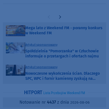
Poprzednia strona
Następna strona
Mega lato z Weekend FM - poranny konkurs
w Weekend FM
Artykuł sponsorowany
Spółdzielnia "Pomorzanka" w Człuchowie
informuje o przetargach i ofertach najmu
Artykuł sponsorowany
Nowoczesne wykończenia ścian. Dlaczego
SPC, WPC i fornir kamienny zyskują na
popularności?
HITPORT
Lista Przebojów Weekend FM
Notowanie nr
4437
z dnia
2026-08-06