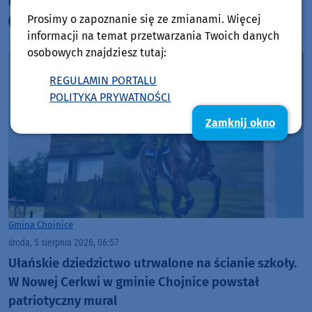
Ostrzega przed silnym deszczem, wiatrem i gradem
Prosimy o zapoznanie się ze zmianami. Więcej
(AKTUALIZACJA)
informacji na temat przetwarzania Twoich danych
osobowych znajdziesz tutaj:
REGULAMIN PORTALU
POLITYKA PRYWATNOŚCI
Zamknij okno
Gmina Chojnice
środa, 5 sierpnia 2026, 06:57
Ułańskie dziedzictwo utrwalone na ścianie szkoły.
W Nowej Cerkwi w gminie Chojnice powstał
patriotyczny mural