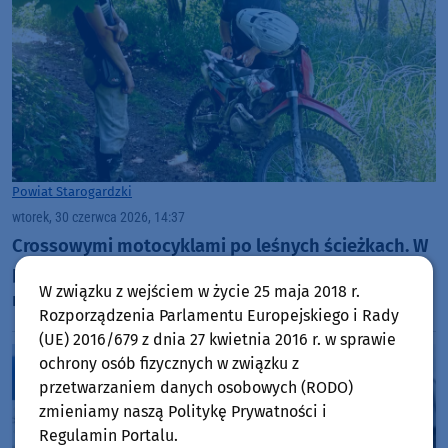
Powiat Starogardzki
wtorek, 30 czerwca 2026, 14:37
Crossowymi motocyklami po leśnych ścieżkach. W
powiecie starogardzkim zatrzymano dwójkę
W związku z wejściem w życie 25 maja 2018 r.
nastolatków bez uprawnień do prowadzenia
Rozporządzenia Parlamentu Europejskiego i Rady
pojazdów
(UE) 2016/679 z dnia 27 kwietnia 2016 r. w sprawie
ochrony osób fizycznych w związku z
przetwarzaniem danych osobowych (RODO)
zmieniamy naszą Politykę Prywatności i
Regulamin Portalu.