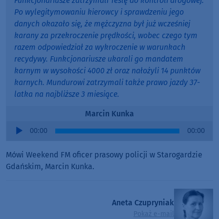
Funkcjonariusze zatrzymali Teslę do kontroli drogowej.
Po wylegitymowaniu kierowcy i sprawdzeniu jego
danych okazało się, że mężczyzna był już wcześniej
karany za przekroczenie prędkości, wobec czego tym
razem odpowiedział za wykroczenie w warunkach
recydywy. Funkcjonariusze ukarali go mandatem
karnym w wysokości 4000 zł oraz nałożyli 14 punktów
karnych. Mundurowi zatrzymali także prawo jazdy 37-
latka na najbliższe 3 miesiące.
Marcin Kunka
Audio
00:00
00:00
Player
Mówi Weekend FM oficer prasowy policji w Starogardzie
Gdańskim, Marcin Kunka.
Aneta Czupryniak
Pokaż e-mail