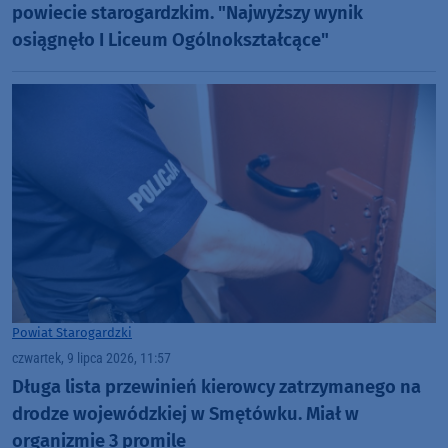
powiecie starogardzkim. "Najwyższy wynik
osiągnęło I Liceum Ogólnokształcące"
Powiat Starogardzki
czwartek, 9 lipca 2026, 11:57
Długa lista przewinień kierowcy zatrzymanego na
drodze wojewódzkiej w Smętówku. Miał w
organizmie 3 promile