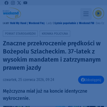
Hold My Hand ( Weekend Fm)
Lady Gaga
Letnie popołudnie z Weekend FM
Ewa Czyż
GRAMY
POWIAT STAROGARDZKI
KRONIKA POLICYJNA
Znaczne przekroczenie prędkości w
Bożepolu Szlacheckim. 37-latek z
wysokim mandatem i zatrzymanym
prawem jazdy
czwartek, 25 czerwca 2026, 09:24
Udostępnij
Mężczyzna miał już na koncie identyczne
wykroczenie.