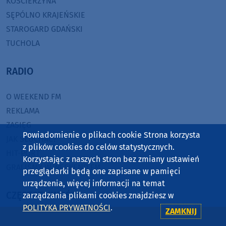
KOŚCIERZYNA
SĘPÓLNO KRAJEŃSKIE
STAROGARD GDAŃSKI
TUCHOLA
RADIO
O WEEKEND FM
REKLAMA
ZASIĘG
Powiadomienie o plikach cookie Strona korzysta
JAK SŁUCHAĆ?
z plików cookies do celów statystycznych.
HIT-PORT
Korzystając z naszych stron bez zmiany ustawień
GRALIŚMY W WEEKEND FM
przeglądarki będą one zapisane w pamięci
urządzenia, więcej informacji na temat
CZĘSTOTLIWOŚCI
zarządzania plikami cookies znajdziesz w
POLITYKA PRYWATNOŚCI
.
ZAMKNIJ
87,8 FM
MIASTKO