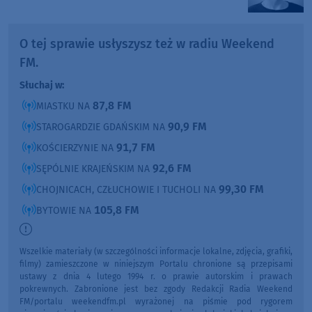
O tej sprawie usłyszysz też w radiu Weekend
FM.
Słuchaj w:
87,8 FM
MIASTKU NA
90,9 FM
STAROGARDZIE GDAŃSKIM NA
91,7 FM
KOŚCIERZYNIE NA
92,6 FM
SĘPÓLNIE KRAJEŃSKIM NA
99,30 FM
CHOJNICACH, CZŁUCHOWIE I TUCHOLI NA
105,8 FM
BYTOWIE NA
Wszelkie materiały (w szczególności informacje lokalne, zdjęcia, grafiki,
filmy) zamieszczone w niniejszym Portalu chronione są przepisami
ustawy z dnia 4 lutego 1994 r. o prawie autorskim i prawach
pokrewnych. Zabronione jest bez zgody Redakcji Radia Weekend
FM/portalu weekendfm.pl wyrażonej na piśmie pod rygorem