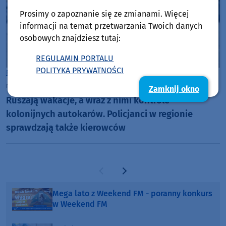
Prosimy o zapoznanie się ze zmianami. Więcej
informacji na temat przetwarzania Twoich danych
osobowych znajdziesz tutaj:
REGULAMIN PORTALU
POLITYKA PRYWATNOŚCI
Powiat Starogardzki
niedziela, 28 czerwca 2026, 08:24
Zamknij okno
Ruszają wakacje, a wraz z nimi kontrole
kolonijnych autokarów. Policjanci w regionie
sprawdzają także kierowców
Poprzednia strona
Następna strona
Mega lato z Weekend FM - poranny konkurs
w Weekend FM