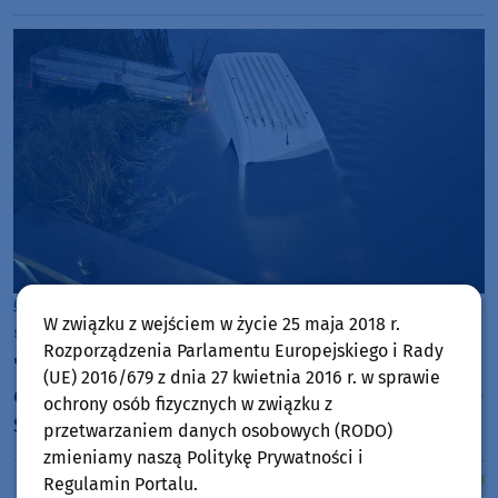
Gmina Stara Kiszewa
W związku z wejściem w życie 25 maja 2018 r.
sobota, 18 października 2025, 12:46
Rozporządzenia Parlamentu Europejskiego i Rady
"Stracił panowanie nad pojazdem". Samochód
(UE) 2016/679 z dnia 27 kwietnia 2016 r. w sprawie
dostawczy wjechał do stawu w Pałubinie, w gminie
ochrony osób fizycznych w związku z
Stara Kiszewa (FOTO)
przetwarzaniem danych osobowych (RODO)
zmieniamy naszą Politykę Prywatności i
Regulamin Portalu.