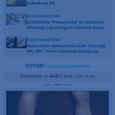
w Weekend FM
Artykuł sponsorowany
Spółdzielnia "Pomorzanka" w Człuchowie
informuje o przetargach i ofertach najmu
Artykuł sponsorowany
Nowoczesne wykończenia ścian. Dlaczego
SPC, WPC i fornir kamienny zyskują na
popularności?
HITPORT
Lista Przebojów Weekend FM
Notowanie nr
4437
z dnia
2026-08-06