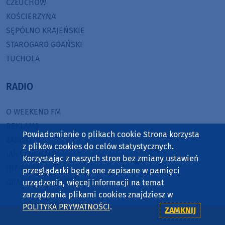
CZŁUCHÓW
KOŚCIERZYNA
SĘPÓLNO KRAJEŃSKIE
STAROGARD GDAŃSKI
TUCHOLA
RADIO
O WEEKEND FM
REKLAMA
Powiadomienie o plikach cookie Strona korzysta
ZASIĘG
z plików cookies do celów statystycznych.
JAK SŁUCHAĆ?
Korzystając z naszych stron bez zmiany ustawień
HIT-PORT
przeglądarki będą one zapisane w pamięci
GRALIŚMY W WEEKEND FM
urządzenia, więcej informacji na temat
zarządzania plikami cookies znajdziesz w
POLITYKA PRYWATNOŚCI
.
CZĘSTOTLIWOŚCI
ZAMKNIJ