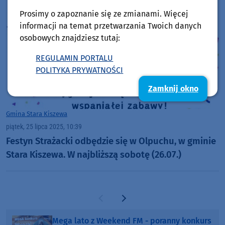
Prosimy o zapoznanie się ze zmianami. Więcej
informacji na temat przetwarzania Twoich danych
osobowych znajdziesz tutaj:
REGULAMIN PORTALU
POLITYKA PRYWATNOŚCI
Zamknij okno
Gmina Stara Kiszewa
piątek, 25 lipca 2025, 10:39
Festyn Strażacki odbędzie się w Olpuchu, w gminie
Stara Kiszewa. W najbliższą sobotę (26.07.)
Poprzednia strona
Następna strona
Mega lato z Weekend FM - poranny konkurs