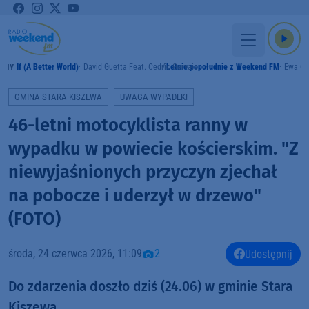
If (A Better World)
David Guetta Feat. Cedric Gervais
Letnie popołudnie z Weekend FM
Ewa Cz
AMY
GMINA STARA KISZEWA
UWAGA WYPADEK!
46-letni motocyklista ranny w
wypadku w powiecie kościerskim. "Z
niewyjaśnionych przyczyn zjechał
na pobocze i uderzył w drzewo"
(FOTO)
środa, 24 czerwca 2026, 11:09
2
Udostępnij
Do zdarzenia doszło dziś (24.06) w gminie Stara
Kiszewa.