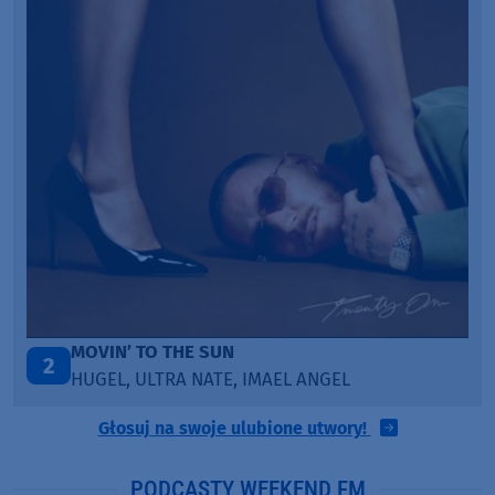
ITEPE ITEDE
3
SANAH
Głosuj na swoje ulubione utwory!
PODCASTY WEEKEND FM