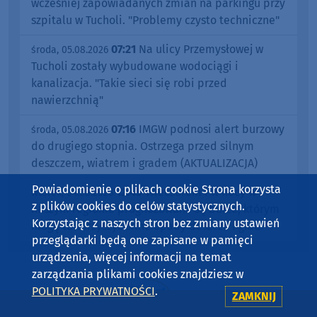
wcześniej zapowiadanych zmian na parkingu przy
szpitalu w Tucholi. "Problemy czysto techniczne"
07:21
Na ulicy Przemysłowej w
środa, 05.08.2026
Tucholi zostały wybudowane wodociągi i
kanalizacja. "Takie sieci się robi przed
nawierzchnią"
07:16
IMGW podnosi alert burzowy
środa, 05.08.2026
do drugiego stopnia. Ostrzega przed silnym
deszczem, wiatrem i gradem (AKTUALIZACJA)
Powiadomienie o plikach cookie Strona korzysta
12:45
Wieczorem i w nocy w
wtorek, 04.08.2026
z plików cookies do celów statystycznych.
naszym regionie prognozowane są burze, którym
Korzystając z naszych stron bez zmiany ustawień
mogą towarzyszyć silne opady deszczu i grad
przeglądarki będą one zapisane w pamięci
urządzenia, więcej informacji na temat
zarządzania plikami cookies znajdziesz w
POLITYKA PRYWATNOŚCI
.
ZAMKNIJ