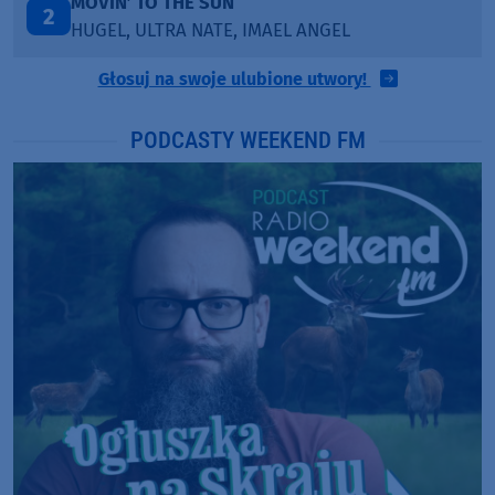
LEGENDARY LOVERS (SAVE ME)
3
KATY PERRY & CHIEF KEEF
Głosuj na swoje ulubione utwory!
PODCASTY WEEKEND FM