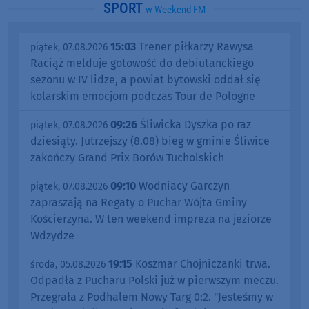
SPORT
w Weekend FM
15:03
Trener piłkarzy Rawysa
piątek, 07.08.2026
Raciąż melduje gotowość do debiutanckiego
sezonu w IV lidze, a powiat bytowski oddał się
kolarskim emocjom podczas Tour de Pologne
09:26
Śliwicka Dyszka po raz
piątek, 07.08.2026
dziesiąty. Jutrzejszy (8.08) bieg w gminie Śliwice
zakończy Grand Prix Borów Tucholskich
09:10
Wodniacy Garczyn
piątek, 07.08.2026
zapraszają na Regaty o Puchar Wójta Gminy
Kościerzyna. W ten weekend impreza na jeziorze
Wdzydze
19:15
Koszmar Chojniczanki trwa.
środa, 05.08.2026
Odpadła z Pucharu Polski już w pierwszym meczu.
Przegrała z Podhalem Nowy Targ 0:2. "Jesteśmy w