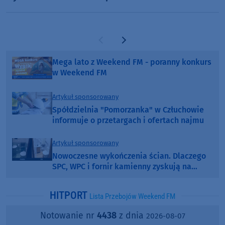
Poprzednia strona
Następna strona
Mega lato z Weekend FM - poranny konkurs
w Weekend FM
Artykuł sponsorowany
Spółdzielnia "Pomorzanka" w Człuchowie
informuje o przetargach i ofertach najmu
Artykuł sponsorowany
Nowoczesne wykończenia ścian. Dlaczego
SPC, WPC i fornir kamienny zyskują na
popularności?
HITPORT
Lista Przebojów Weekend FM
Notowanie nr
4438
z dnia
2026-08-07