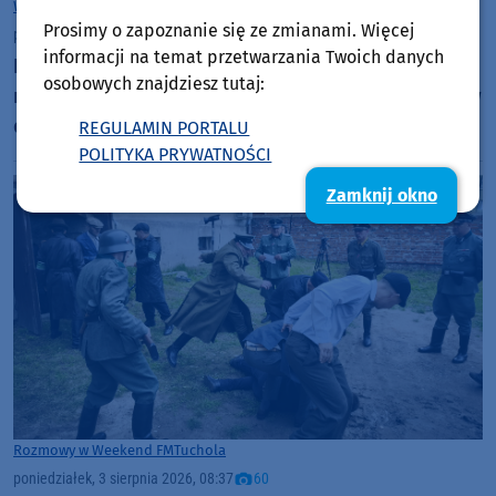
Woj. Kujawsko-pomorskie
Woj. Pomorskie
Prosimy o zapoznanie się ze zmianami. Więcej
poniedziałek, 3 sierpnia 2026, 14:01
informacji na temat przetwarzania Twoich danych
IMGW ostrzega przed upałem. Temperatury w
osobowych znajdziesz tutaj:
naszym regionie mogą sięgać 33 stopni Celsjusza w
dzień i 21 stopni w nocy
REGULAMIN PORTALU
POLITYKA PRYWATNOŚCI
Zamknij okno
Rozmowy w Weekend FM
Tuchola
poniedziałek, 3 sierpnia 2026, 08:37
60