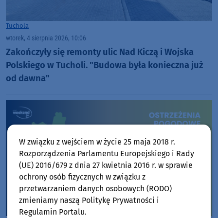
Tuchola
wtorek, 4 sierpnia 2026, 10:06
Zakończyły się remonty ulic Nad Kiczą i Wojska
Polskiego w Tucholi. "Budowa była konieczna już
od dawna"
W związku z wejściem w życie 25 maja 2018 r.
Rozporządzenia Parlamentu Europejskiego i Rady
(UE) 2016/679 z dnia 27 kwietnia 2016 r. w sprawie
ochrony osób fizycznych w związku z
przetwarzaniem danych osobowych (RODO)
zmieniamy naszą Politykę Prywatności i
Regulamin Portalu.