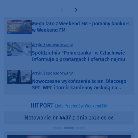
Poprzednia strona
Następna strona
Mega lato z Weekend FM - poranny konkurs
w Weekend FM
Artykuł sponsorowany
Spółdzielnia "Pomorzanka" w Człuchowie
informuje o przetargach i ofertach najmu
Artykuł sponsorowany
Nowoczesne wykończenia ścian. Dlaczego
SPC, WPC i fornir kamienny zyskują na
popularności?
HITPORT
Lista Przebojów Weekend FM
Notowanie nr
4437
z dnia
2026-08-06