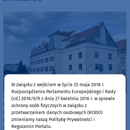
W związku z wejściem w życie 25 maja 2018 r.
Rozporządzenia Parlamentu Europejskiego i Rady
Gmina Chojnice
(UE) 2016/679 z dnia 27 kwietnia 2016 r. w sprawie
niedziela, 19 lipca 2026, 08:35
ochrony osób fizycznych w związku z
Postulaty gminy Chojnice w sprawie potrzeb
przetwarzaniem danych osobowych (RODO)
zmieniamy naszą Politykę Prywatności i
ekologicznych podjęte przez ogólnopolską
Regulamin Portalu.
organizację samorządową. Powodem