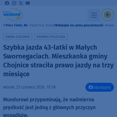
Prócz Ciebie, Nic
Kayah Feat. Krzysztof Kiljański
Wakacyjna noc pełna gwiazd/muzyki
Weekend
AMY
GMINA CHOJNICE
KRONIKA POLICYJNA
Szybka jazda 43-latki w Małych
Swornegaciach. Mieszkanka gminy
Chojnice straciła prawo jazdy na trzy
miesiące
wtorek, 23 czerwca 2026, 10:34
Udostępnij
Mundurowi przypominają, że nadmierna
prędkość jest jedną z głównych przyczyn
wypadków.