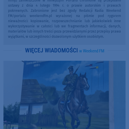
filmy) zamieszczone w niniejszym Portalu chronione są przepisami
ustawy z dnia 4 lutego 1994 r. o prawie autorskim i prawach
pokrewnych. Zabronione jest bez zgody Redakcji Radia Weekend
FM/portalu weekendfm.pl wyrażonej na piśmie pod rygorem
nieważności: kopiowanie, rozpowszechnianie lub jakiekolwiek inne
wykorzystywanie w całości lub we fragmentach informacji, danych,
materiałów lub innych treści poza przewidzianymi przez przepisy prawa
wyjątkami, w szczególności dozwolonym użytkiem osobistym.
WIĘCEJ WIADOMOŚCI
w Weekend FM