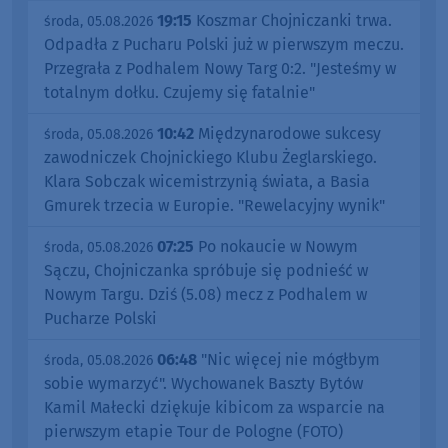
19:15
Koszmar Chojniczanki trwa.
środa, 05.08.2026
Odpadła z Pucharu Polski już w pierwszym meczu.
Przegrała z Podhalem Nowy Targ 0:2. "Jesteśmy w
totalnym dołku. Czujemy się fatalnie"
10:42
Międzynarodowe sukcesy
środa, 05.08.2026
zawodniczek Chojnickiego Klubu Żeglarskiego.
Klara Sobczak wicemistrzynią świata, a Basia
Gmurek trzecia w Europie. "Rewelacyjny wynik"
07:25
Po nokaucie w Nowym
środa, 05.08.2026
Sączu, Chojniczanka spróbuje się podnieść w
Nowym Targu. Dziś (5.08) mecz z Podhalem w
Pucharze Polski
06:48
"Nic więcej nie mógłbym
środa, 05.08.2026
sobie wymarzyć". Wychowanek Baszty Bytów
Kamil Małecki dziękuje kibicom za wsparcie na
pierwszym etapie Tour de Pologne (FOTO)