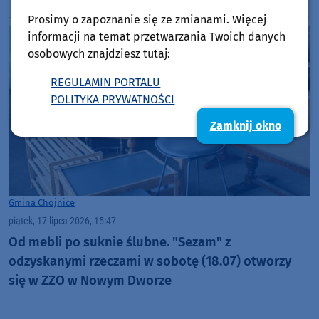
"skomplikowany algorytm naliczania subwencji"
Prosimy o zapoznanie się ze zmianami. Więcej
informacji na temat przetwarzania Twoich danych
osobowych znajdziesz tutaj:
REGULAMIN PORTALU
POLITYKA PRYWATNOŚCI
Zamknij okno
Gmina Chojnice
piątek, 17 lipca 2026, 15:47
Od mebli po suknie ślubne. "Sezam" z
odzyskanymi rzeczami w sobotę (18.07) otworzy
się w ZZO w Nowym Dworze