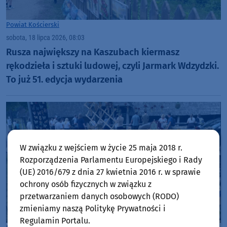
Powiat Kościerski
sobota, 18 lipca 2026, 08:03
Rusza największy na Kaszubach kiermasz
rękodzieła i sztuki ludowej, czyli Jarmark Wdzydzki.
To już 51. edycja wydarzenia
W związku z wejściem w życie 25 maja 2018 r.
Rozporządzenia Parlamentu Europejskiego i Rady
(UE) 2016/679 z dnia 27 kwietnia 2016 r. w sprawie
ochrony osób fizycznych w związku z
przetwarzaniem danych osobowych (RODO)
zmieniamy naszą Politykę Prywatności i
Regulamin Portalu.