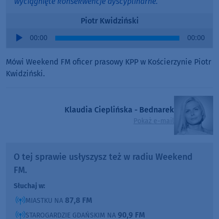
wyciągnięte konsekwencje dyscyplinarne.
Piotr Kwidziński
Audio
00:00
00:00
Player
Mówi Weekend FM oficer prasowy KPP w Kościerzynie Piotr
Kwidziński.
Klaudia Cieplińska - Bednarek
Pokaż e-mail
O tej sprawie usłyszysz też w radiu Weekend
FM.
Słuchaj w:
87,8 FM
MIASTKU NA
90,9 FM
STAROGARDZIE GDAŃSKIM NA