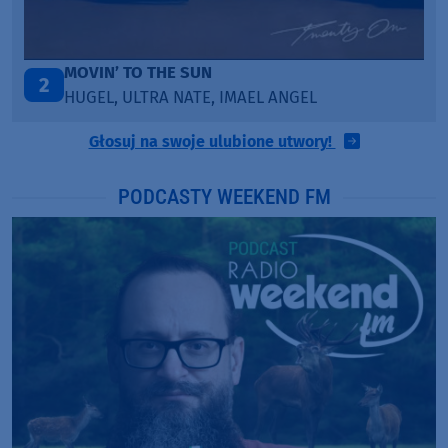
LEGENDARY LOVERS (SAVE ME)
3
KATY PERRY & CHIEF KEEF
Głosuj na swoje ulubione utwory!
PODCASTY WEEKEND FM