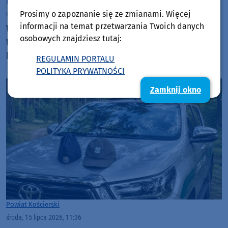
Powiat Kościerski
Prosimy o zapoznanie się ze zmianami. Więcej
czwartek, 16 lipca 2026, 07:45
informacji na temat przetwarzania Twoich danych
W ten weekend kolejna, już 51. edycja Jarmarku
osobowych znajdziesz tutaj:
Wdzydzkiego. "To największy na Kaszubach
kiermasz rękodzieła i sztuki ludowej"
REGULAMIN PORTALU
POLITYKA PRYWATNOŚCI
Zamknij okno
Powiat Kościerski
środa, 15 lipca 2026, 11:36