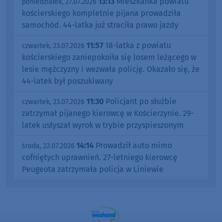
13:13
Mieszkanka powiatu
poniedziałek, 27.07.2026
kościerskiego kompletnie pijana prowadziła
samochód. 44-latka już straciła prawo jazdy
11:57
18-latka z powiatu
czwartek, 23.07.2026
kościerskiego zaniepokoiła się losem leżącego w
lesie mężczyzny i wezwała policję. Okazało się, że
44-latek był poszukiwany
11:30
Policjant po służbie
czwartek, 23.07.2026
zatrzymał pijanego kierowcę w Kościerzynie. 29-
latek usłyszał wyrok w trybie przyspieszonym
14:14
Prowadził auto mimo
środa, 22.07.2026
cofniętych uprawnień. 27-letniego kierowcę
Peugeota zatrzymała policja w Liniewie