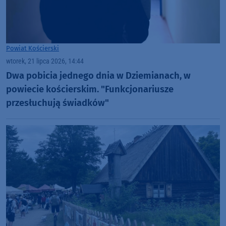
Powiat Kościerski
wtorek, 21 lipca 2026, 14:44
Dwa pobicia jednego dnia w Dziemianach, w
powiecie kościerskim. "Funkcjonariusze
przesłuchują świadków"