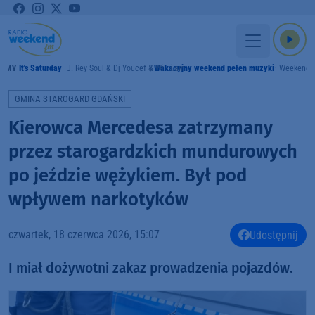
It's Saturday
J. Rey Soul & Dj Youcef & Will.i.am
Wakacyjny weekend pełen muzyki
Weekend 
RAMY
GMINA STAROGARD GDAŃSKI
Kierowca Mercedesa zatrzymany
przez starogardzkich mundurowych
po jeździe wężykiem. Był pod
wpływem narkotyków
czwartek, 18 czerwca 2026, 15:07
Udostępnij
I miał dożywotni zakaz prowadzenia pojazdów.