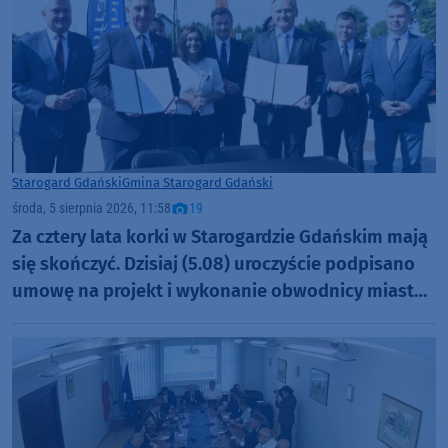
Starogard Gdański
Gmina Starogard Gdański
środa, 5 sierpnia 2026, 11:58
19
Za cztery lata korki w Starogardzie Gdańskim mają
się skończyć. Dzisiaj (5.08) uroczyście podpisano
umowę na projekt i wykonanie obwodnicy miasta
(FOTO, AKTUALIZACJA)