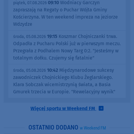
09:10
Wodniacy Garczyn
piątek, 07.08.2026
zapraszają na Regaty o Puchar Wójta Gminy
Kościerzyna. W ten weekend impreza na jeziorze
Wdzydze
19:15
Koszmar Chojniczanki trwa.
środa, 05.08.2026
Odpadła z Pucharu Polski już w pierwszym meczu.
Przegrała z Podhalem Nowy Targ 0:2. "Jesteśmy w
totalnym dołku. Czujemy się fatalnie"
10:42
Międzynarodowe sukcesy
środa, 05.08.2026
zawodniczek Chojnickiego Klubu Żeglarskiego.
Klara Sobczak wicemistrzynią świata, a Basia
Gmurek trzecia w Europie. "Rewelacyjny wynik"
Więcej sportu w Weekend FM
OSTATNIO DODANO
w Weekend FM