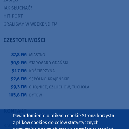
JAK SŁUCHAĆ?
HIT-PORT
GRALIŚMY W WEEKEND FM
CZĘSTOTLIWOŚCI
87,8 FM
MIASTKO
90,9 FM
STAROGARD GDAŃSKI
91,7 FM
KOŚCIERZYNA
92,6 FM
SĘPÓLNO KRAJEŃSKIE
99,3 FM
CHOJNICE, CZŁUCHÓW, TUCHOLA
105,8 FM
BYTÓW
KONTAKT
Powiadomienie o plikach cookie Strona korzysta
z plików cookies do celów statystycznych.
RADIO WEEKEND SP. Z O.O.