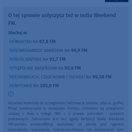
O tej sprawie usłyszysz też w radiu Weekend
FM.
Słuchaj w:
87,8 FM
MIASTKU NA
90,9 FM
STAROGARDZIE GDAŃSKIM NA
91,7 FM
KOŚCIERZYNIE NA
92,6 FM
SĘPÓLNIE KRAJEŃSKIM NA
99,30 FM
CHOJNICACH, CZŁUCHOWIE I TUCHOLI NA
105,8 FM
BYTOWIE NA
Wszelkie materiały (w szczególności informacje lokalne, zdjęcia, grafiki,
filmy) zamieszczone w niniejszym Portalu chronione są przepisami
ustawy z dnia 4 lutego 1994 r. o prawie autorskim i prawach
pokrewnych. Zabronione jest bez zgody Redakcji Radia Weekend
FM/portalu weekendfm.pl wyrażonej na piśmie pod rygorem
nieważności: kopiowanie, rozpowszechnianie lub jakiekolwiek inne