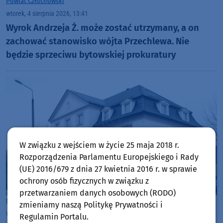
Powiat Człuchowski
wtorek, 4 sierpnia 2026, 13:41
Wyrok Andrzeja Ż. może zostać utrzymany, a on
zachować stanowisko wójta Przechlewa. Nie
będzie sprzeciwu bytowskiej prokuratury
W związku z wejściem w życie 25 maja 2018 r.
Rozporządzenia Parlamentu Europejskiego i Rady
(UE) 2016/679 z dnia 27 kwietnia 2016 r. w sprawie
ochrony osób fizycznych w związku z
przetwarzaniem danych osobowych (RODO)
Gmina Czarne
zmieniamy naszą Politykę Prywatności i
wtorek, 4 sierpnia 2026, 10:06
Regulamin Portalu.