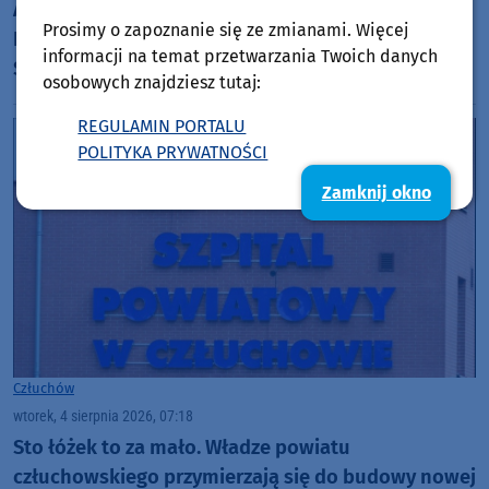
Audytorzy pozytywnie oceniają likwidację Szkoły
Prosimy o zapoznanie się ze zmianami. Więcej
Podstawowej w Krzemieniewie, w gminie Czarne.
informacji na temat przetwarzania Twoich danych
Są też wnioski dla szkół w Wyczechach i Czarnem
osobowych znajdziesz tutaj:
REGULAMIN PORTALU
POLITYKA PRYWATNOŚCI
Zamknij okno
Człuchów
wtorek, 4 sierpnia 2026, 07:18
Sto łóżek to za mało. Władze powiatu
człuchowskiego przymierzają się do budowy nowej