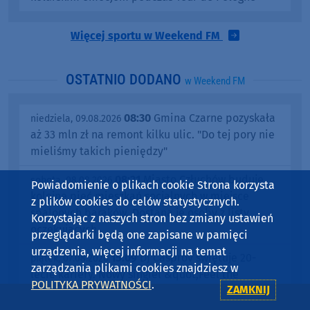
Więcej sportu w Weekend FM
OSTATNIO DODANO
w Weekend FM
08:30
Gmina Czarne pozyskała
niedziela, 09.08.2026
aż 33 mln zł na remont kilku ulic. "Do tej pory nie
mieliśmy takich pieniędzy"
08:21
Miasto Człuchów buduje
sobota, 08.08.2026
Powiadomienie o plikach cookie Strona korzysta
kolejne pięć mieszkań socjalnych w miejsce
z plików cookies do celów statystycznych.
spalonych baraków. Dostaną je osoby z listy
Korzystając z naszych stron bez zmiany ustawień
oczekujących
przeglądarki będą one zapisane w pamięci
urządzenia, więcej informacji na temat
15:09
DJ Casprov świętuje 20-
piątek, 07.08.2026
zarządzania plikami cookies znajdziesz w
lecie kariery. Nowy singiel &quot;Feel the
POLITYKA PRYWATNOŚCI
.
ZAMKNIJ
Sunshine&quot; powstał... na plaży w Człuchowie
(ROZMOWA, TELEDYSK)