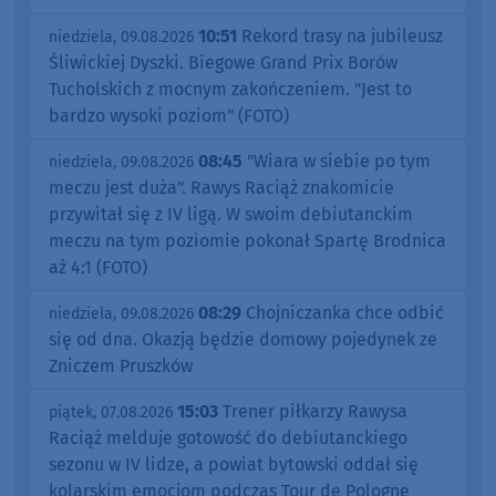
10:51
Rekord trasy na jubileusz
niedziela, 09.08.2026
Śliwickiej Dyszki. Biegowe Grand Prix Borów
Tucholskich z mocnym zakończeniem. "Jest to
bardzo wysoki poziom" (FOTO)
08:45
"Wiara w siebie po tym
niedziela, 09.08.2026
meczu jest duża". Rawys Raciąż znakomicie
przywitał się z IV ligą. W swoim debiutanckim
meczu na tym poziomie pokonał Spartę Brodnica
aż 4:1 (FOTO)
08:29
Chojniczanka chce odbić
niedziela, 09.08.2026
się od dna. Okazją będzie domowy pojedynek ze
Zniczem Pruszków
15:03
Trener piłkarzy Rawysa
piątek, 07.08.2026
Raciąż melduje gotowość do debiutanckiego
sezonu w IV lidze, a powiat bytowski oddał się
kolarskim emocjom podczas Tour de Pologne