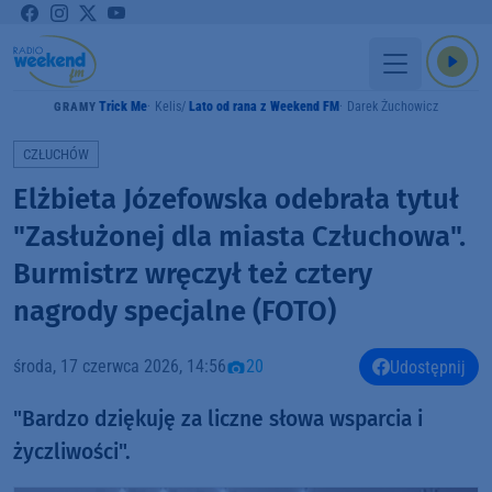
Trick Me
Kelis
Lato od rana z Weekend FM
Darek Żuchowicz
GRAMY
CZŁUCHÓW
Elżbieta Józefowska odebrała tytuł
"Zasłużonej dla miasta Człuchowa".
Burmistrz wręczył też cztery
nagrody specjalne (FOTO)
środa, 17 czerwca 2026, 14:56
20
Udostępnij
"Bardzo dziękuję za liczne słowa wsparcia i
życzliwości".