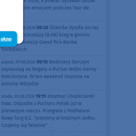
sezonu w IV lidze, a powiat bytowski oddał
się kolarskim emocjom podczas Tour de
Pologne
09:26
Śliwicka Dyszka po raz
piątek, 07.08.2026
dziesiąty. Jutrzejszy (8.08) bieg w gminie
 okno
Śliwice zakończy Grand Prix Borów
Tucholskich
09:10
Wodniacy Garczyn
piątek, 07.08.2026
zapraszają na Regaty o Puchar Wójta Gminy
Kościerzyna. W ten weekend impreza na
jeziorze Wdzydze
19:15
Koszmar Chojniczanki
środa, 05.08.2026
trwa. Odpadła z Pucharu Polski już w
pierwszym meczu. Przegrała z Podhalem
Nowy Targ 0:2. "Jesteśmy w totalnym dołku.
Czujemy się fatalnie"