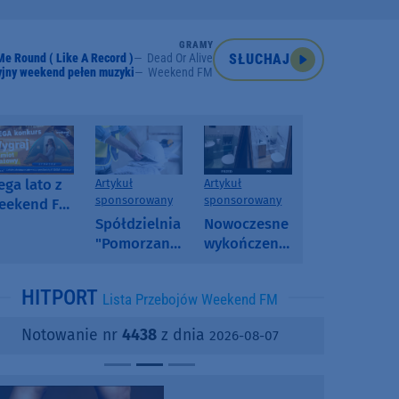
GRAMY
Me Round ( Like A Record )
Dead Or Alive
SŁUCHAJ
jny weekend pełen muzyki
Weekend FM
ga lato z
Artykuł
Artykuł
sponsorowany
sponsorowany
eekend FM
 poranny
Spółdzielnia
Nowoczesne
onkurs w
"Pomorzanka"
wykończenia
eekend FM
w
ścian.
Człuchowie
Dlaczego
HITPORT
Lista Przebojów Weekend FM
informuje o
SPC, WPC i
przetargach
fornir
Notowanie nr
4438
z dnia
2026-08-07
i ofertach
kamienny
najmu
zyskują na
popularności?