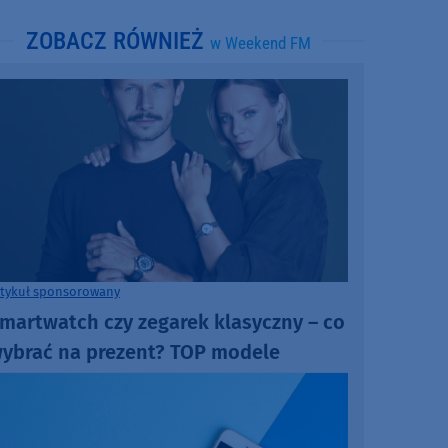
ZOBACZ RÓWNIEŻ
w Weekend FM
rtykuł sponsorowany
martwatch czy zegarek klasyczny – co
ybrać na prezent? TOP modele