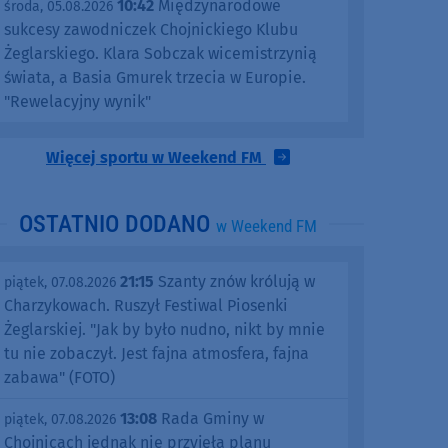
10:42
Międzynarodowe
środa, 05.08.2026
sukcesy zawodniczek Chojnickiego Klubu
Żeglarskiego. Klara Sobczak wicemistrzynią
świata, a Basia Gmurek trzecia w Europie.
"Rewelacyjny wynik"
Więcej sportu w Weekend FM
OSTATNIO DODANO
w Weekend FM
21:15
Szanty znów królują w
piątek, 07.08.2026
Charzykowach. Ruszył Festiwal Piosenki
Żeglarskiej. "Jak by było nudno, nikt by mnie
tu nie zobaczył. Jest fajna atmosfera, fajna
zabawa" (FOTO)
13:08
Rada Gminy w
piątek, 07.08.2026
Chojnicach jednak nie przyjęła planu