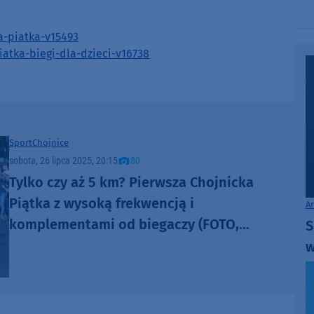
decrease
volume.
ka-piatka-v15493
iatka-biegi-dla-dzieci-v16738
Sport
Chojnice
sobota, 26 lipca 2025, 20:15
80
Tylko czy aż 5 km? Pierwsza Chojnicka
Piątka z wysoką frekwencją i
A
komplementami od biegaczy (FOTO,
S
WYNIKI)
w