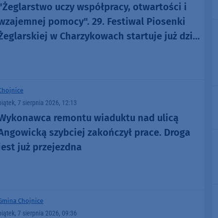
"Żeglarstwo uczy współpracy, otwartości i
wzajemnej pomocy". 29. Festiwal Piosenki
Żeglarskiej w Charzykowach startuje już dziś.
Szanty, gwiazdy i wyjątkowa atmosfera
(ROZMOWA)
Chojnice
piątek, 7 sierpnia 2026, 12:13
Wykonawca remontu wiaduktu nad ulicą
Angowicką szybciej zakończył prace. Droga
jest już przejezdna
Gmina Chojnice
piątek, 7 sierpnia 2026, 09:36