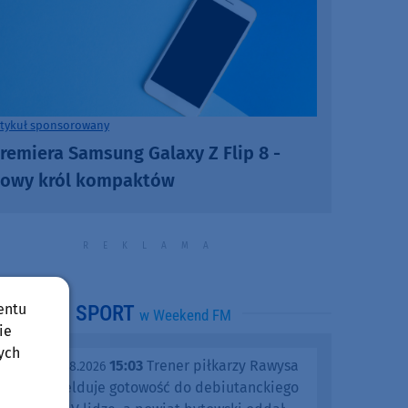
rtykuł sponsorowany
remiera Samsung Galaxy Z Flip 8 -
owy król kompaktów
entu
SPORT
w Weekend FM
ie
ych
15:03
Trener piłkarzy Rawysa
piątek, 07.08.2026
Raciąż melduje gotowość do debiutanckiego