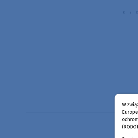
W zwią
Europej
ochron
(RODO)