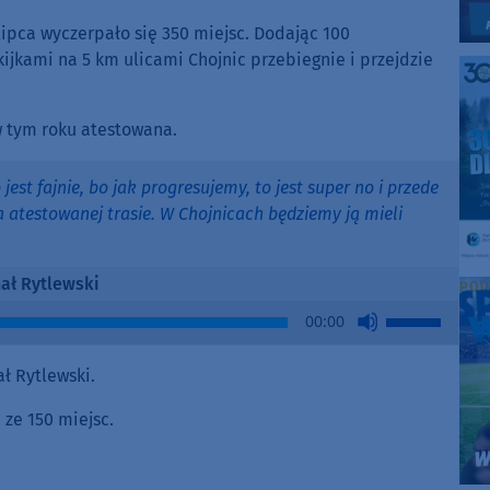
ipca wyczerpało się 350 miejsc. Dodając 100
ijkami na 5 km ulicami Chojnic przebiegnie i przejdzie
w tym roku atestowana.
jest fajnie, bo jak progresujemy, to jest super no i przede
a atestowanej trasie. W Chojnicach będziemy ją mieli
ał Rytlewski
Use
00:00
Up/Down
Arrow
ł Rytlewski.
keys
to
0 ze 150 miejsc.
increase
or