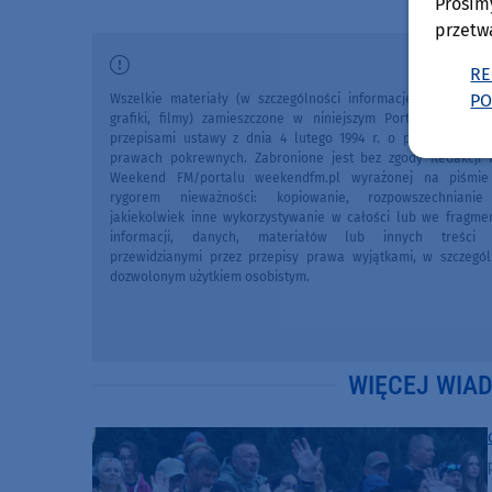
Prosim
przetw
RE
PO
Wszelkie materiały (w szczególności informacje lokalne, zdj
grafiki, filmy) zamieszczone w niniejszym Portalu chronio
przepisami ustawy z dnia 4 lutego 1994 r. o prawie autors
prawach pokrewnych. Zabronione jest bez zgody Redakcji 
Weekend FM/portalu weekendfm.pl wyrażonej na piśmi
rygorem nieważności: kopiowanie, rozpowszechniani
jakiekolwiek inne wykorzystywanie w całości lub we fragme
informacji, danych, materiałów lub innych treści 
przewidzianymi przez przepisy prawa wyjątkami, w szczegól
dozwolonym użytkiem osobistym.
WIĘCEJ WIA