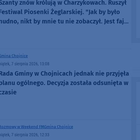
Szanty znów królują w Charzykowach. Ruszył
Festiwal Piosenki Żeglarskiej. "Jak by było
nudno, nikt by mnie tu nie zobaczył. Jest fajna
atmosfera, fajna zabawa" (FOTO)
Gmina Chojnice
piątek, 7 sierpnia 2026, 13:08
Rada Gminy w Chojnicach jednak nie przyjęła
planu ogólnego. Decyzja została odsunięta w
czasie
Rozmowy w Weekend FM
Gmina Chojnice
piątek, 7 sierpnia 2026, 12:33