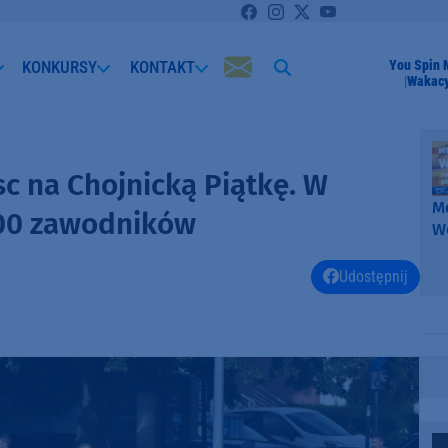
KONKURSY
KONTAKT
You Spin 
Wakacy
c na Chojnicką Piątkę. W
Me
500 zawodników
W
-
k
Udostępnij
W