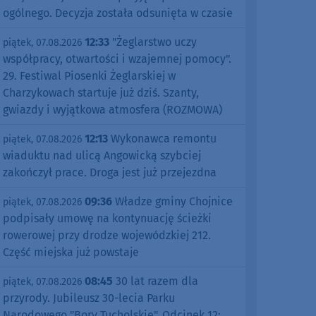
ogólnego. Decyzja została odsunięta w czasie
12:33
"Żeglarstwo uczy
piątek, 07.08.2026
współpracy, otwartości i wzajemnej pomocy".
29. Festiwal Piosenki Żeglarskiej w
Charzykowach startuje już dziś. Szanty,
gwiazdy i wyjątkowa atmosfera (ROZMOWA)
12:13
Wykonawca remontu
piątek, 07.08.2026
wiaduktu nad ulicą Angowicką szybciej
zakończył prace. Droga jest już przejezdna
09:36
Władze gminy Chojnice
piątek, 07.08.2026
podpisały umowę na kontynuację ścieżki
rowerowej przy drodze wojewódzkiej 212.
Część miejska już powstaje
08:45
30 lat razem dla
piątek, 07.08.2026
przyrody. Jubileusz 30-lecia Parku
Narodowego "Bory Tucholskie". Odcinek 12: