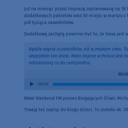
Już na miesiąc przed imprezą zaplanowaną na 18 l
dodatkowych pakietów oraz 50 miejsc w marszu z k
pół tysiąca zawodników.
Dodatkową zachętą powinno być to, że trasa jest 
Będzie więcej uczestników, niż w zeszłym roku. To 
wszystkim ten atest. Mało imprez w Polsce jest n
odmierzoną co do centymetra.
Mich
Audio
00:00
Player
Mówi Weekend FM prezes Biegających Śliwic Micha
Trwają też zapisy do biegu dzieci. Tu zostało ok. 3