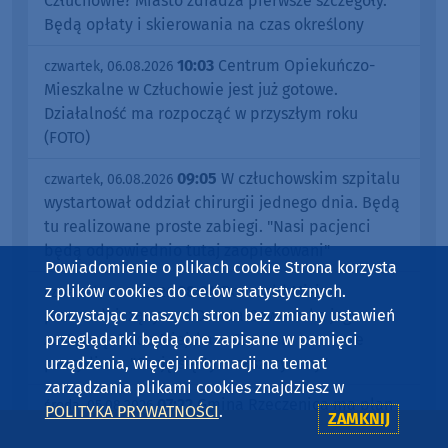
Człuchowie? Miasto zdradza pierwsze szczegóły.
Będą opłaty i skierowania na czas określony
10:03
Centrum Opiekuńczo-
czwartek, 06.08.2026
Mieszkalne w Człuchowie jest już gotowe.
Działalność ma rozpocząć w przyszłym roku
(FOTO)
09:05
W człuchowskim szpitalu
czwartek, 06.08.2026
wystartował oddział chirurgii jednego dnia. Będą
tu realizowane proste zabiegi. "Nasi pacjenci
będą odpowiednio tutaj zaopiekowani"
Powiadomienie o plikach cookie Strona korzysta
08:04
Romuald Misiun
z plików cookies do celów statystycznych.
czwartek, 06.08.2026
przewodniczącym, a Dorota Gawrońska jego
Korzystając z naszych stron bez zmiany ustawień
zastępcą. Rada Miejska w Czarnem ma nowe
przeglądarki będą one zapisane w pamięci
prezydium. "Czuję się tym zaszczycony"
urządzenia, więcej informacji na temat
zarządzania plikami cookies znajdziesz w
07:22
Gmina Rzeczenica ma plan
środa, 05.08.2026
POLITYKA PRYWATNOŚCI
.
ZAMKNIJ
ogólny. Dokument wprowadza ograniczenia dla