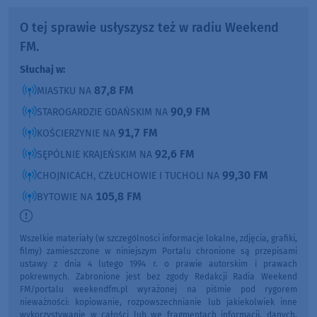
O tej sprawie usłyszysz też w radiu Weekend
FM.
Słuchaj w:
87,8 FM
MIASTKU NA
90,9 FM
STAROGARDZIE GDAŃSKIM NA
91,7 FM
KOŚCIERZYNIE NA
92,6 FM
SĘPÓLNIE KRAJEŃSKIM NA
99,30 FM
CHOJNICACH, CZŁUCHOWIE I TUCHOLI NA
105,8 FM
BYTOWIE NA
Wszelkie materiały (w szczególności informacje lokalne, zdjęcia, grafiki,
filmy) zamieszczone w niniejszym Portalu chronione są przepisami
ustawy z dnia 4 lutego 1994 r. o prawie autorskim i prawach
pokrewnych. Zabronione jest bez zgody Redakcji Radia Weekend
FM/portalu weekendfm.pl wyrażonej na piśmie pod rygorem
nieważności: kopiowanie, rozpowszechnianie lub jakiekolwiek inne
wykorzystywanie w całości lub we fragmentach informacji, danych,