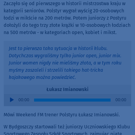
Zaczęło się od pierwszego w historii mistrzostwa kraju w
kategorii seniorów. Polstyr wygrał wyścig 20-osobowych
łodzi w mikście na 200 metrów. Potem juniorzy z Postyru
dołożyli do tego trzy złote krążki w 10-osobowych łodziach
na 500 metrów - w kategoriach open, kobiet i mikst.
Jest to pierwsza taka sytuacja w historii klubu.
Dotychczas wygraliśmy tylko junior open, junior mix.
Junior women nigdy nie mieliśmy złota, a w tym roku
myśmy zaszaleli i strzelili takiego hat-tricka
kajakowego można powiedzieć.
Łukasz Imianowski
Audio
00:00
00:00
Player
Mówi Weekend FM trener Polstyru Łukasz Imianowski.
W Bydgoszczy startowali też juniorzy Uczniowskiego Klubu
Sportowego Zespołu Szkół Sportowych, zajmując piąte