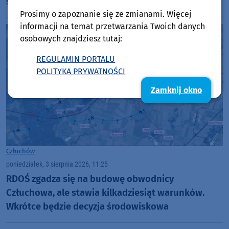
siedziby dla hospicjum i ZOL
Prosimy o zapoznanie się ze zmianami. Więcej
informacji na temat przetwarzania Twoich danych
osobowych znajdziesz tutaj:
REGULAMIN PORTALU
POLITYKA PRYWATNOŚCI
Zamknij okno
Człuchów
poniedziałek, 3 sierpnia 2026, 11:25
RDOŚ zgadza się na budowę obwodnicy
Człuchowa, ale stawia kilkadziesiąt warunków.
Wkrótce będzie decyzja środowiskowa