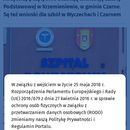
Podstawowej w Krzemieniewie, w gminie Czarne.
Są też wnioski dla szkół w Wyczechach i Czarnem
W związku z wejściem w życie 25 maja 2018 r.
Rozporządzenia Parlamentu Europejskiego i Rady
(UE) 2016/679 z dnia 27 kwietnia 2016 r. w sprawie
Człuchów
ochrony osób fizycznych w związku z
wtorek, 4 sierpnia 2026, 07:18
przetwarzaniem danych osobowych (RODO)
Sto łóżek to za mało. Władze powiatu
zmieniamy naszą Politykę Prywatności i
człuchowskiego przymierzają się do budowy nowej
Regulamin Portalu.