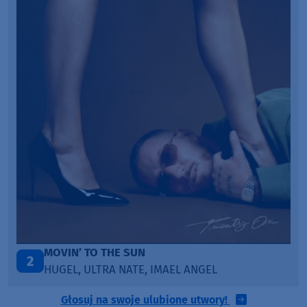
TAŃCZ!
3
BLETKA
Głosuj na swoje ulubione utwory!