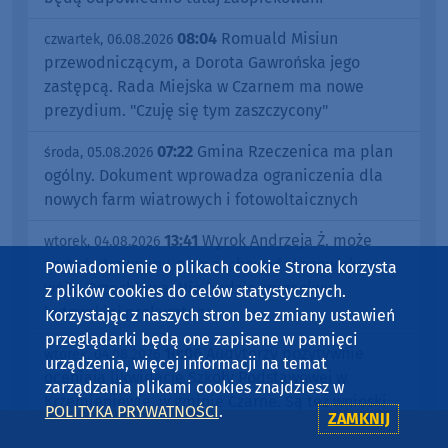
08:04
Romuald Misiun
czwartek, 06.08.2026
przewodniczącym, a Dorota Gawrońska jego
zastępcą. Rada Miejska w Czarnem ma nowe
prezydium. "Czuję się tym zaszczycony"
07:22
Gmina Rzeczenica ma plan
środa, 05.08.2026
ogólny. Dokument wprowadza ograniczenia dla
nowych farm wiatrowych i fotowoltaicznych
13:41
Wyrok Andrzeja Ż. może
wtorek, 04.08.2026
zostać utrzymany, a on zachować stanowisko
Powiadomienie o plikach cookie Strona korzysta
wójta Przechlewa. Nie będzie sprzeciwu
z plików cookies do celów statystycznych.
bytowskiej prokuratury
Korzystając z naszych stron bez zmiany ustawień
przeglądarki będą one zapisane w pamięci
10:06
Audytorzy pozytywnie
wtorek, 04.08.2026
urządzenia, więcej informacji na temat
oceniają likwidację Szkoły Podstawowej w
zarządzania plikami cookies znajdziesz w
Krzemieniewie, w gminie Czarne. Są też wnioski
POLITYKA PRYWATNOŚCI
.
ZAMKNIJ
dla szkół w Wyczechach i Czarnem