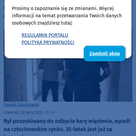
Psychicznego w Człuchowie. To inwestycja za
Prosimy o zapoznanie się ze zmianami. Więcej
niecałe 10 mln złotych
informacji na temat przetwarzania Twoich danych
osobowych znajdziesz tutaj:
REGULAMIN PORTALU
POLITYKA PRYWATNOŚCI
Zamknij okno
Powiat Człuchowski
czwartek, 30 lipca 2026, 13:14
Był poszukiwany do odbycia kary więzienia, wpadł
na człuchowskim rynku. 35-latek jest już za