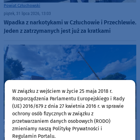
Powiat Człuchowski
piątek, 31 lipca 2026, 13:03
Wpadka z narkotykami w Człuchowie i Przechlewie.
Jeden z zatrzymanych jest już za kratkami
W związku z wejściem w życie 25 maja 2018 r.
Rozporządzenia Parlamentu Europejskiego i Rady
(UE) 2016/679 z dnia 27 kwietnia 2016 r. w sprawie
ochrony osób fizycznych w związku z
przetwarzaniem danych osobowych (RODO)
Człuchów
zmieniamy naszą Politykę Prywatności i
piątek, 31 lipca 2026, 07:33
Regulamin Portalu.
Ruszyła budowa nowego Centrum Zdrowia