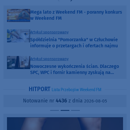
Poprzednia strona
Następna strona
Mega lato z Weekend FM - poranny konkurs
w Weekend FM
Artykuł sponsorowany
Spółdzielnia "Pomorzanka" w Człuchowie
informuje o przetargach i ofertach najmu
Artykuł sponsorowany
Nowoczesne wykończenia ścian. Dlaczego
SPC, WPC i fornir kamienny zyskują na
popularności?
HITPORT
Lista Przebojów Weekend FM
Notowanie nr
4436
z dnia
2026-08-05