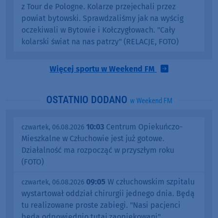
z Tour de Pologne. Kolarze przejechali przez
powiat bytowski. Sprawdzaliśmy jak na wyścig
oczekiwali w Bytowie i Kołczygłowach. "Cały
kolarski świat na nas patrzy" (RELACJE, FOTO)
Więcej sportu w Weekend FM
OSTATNIO DODANO
w Weekend FM
10:03
Centrum Opiekuńczo-
czwartek, 06.08.2026
Mieszkalne w Człuchowie jest już gotowe.
Działalność ma rozpocząć w przyszłym roku
(FOTO)
09:05
W człuchowskim szpitalu
czwartek, 06.08.2026
wystartował oddział chirurgii jednego dnia. Będą
tu realizowane proste zabiegi. "Nasi pacjenci
będą odpowiednio tutaj zaopiekowani"