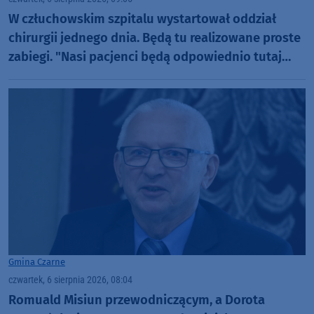
W człuchowskim szpitalu wystartował oddział
chirurgii jednego dnia. Będą tu realizowane proste
zabiegi. "Nasi pacjenci będą odpowiednio tutaj
zaopiekowani"
Gmina Czarne
czwartek, 6 sierpnia 2026, 08:04
Romuald Misiun przewodniczącym, a Dorota