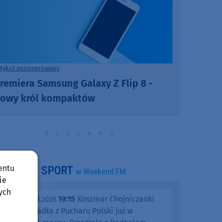
rtykuł sponsorowany
remiera Samsung Galaxy Z Flip 8 -
owy król kompaktów
entu
SPORT
w Weekend FM
ie
ych
19:15
Koszmar Chojniczanki
środa, 05.08.2026
trwa. Odpadła z Pucharu Polski już w