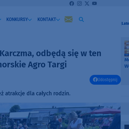
KONKURSY
KONTAKT
Lato
Karczma, odbędą się w ten
Me
morskie Agro Targi
W
-
k
Udostępnij
W
ż atrakcje dla całych rodzin.