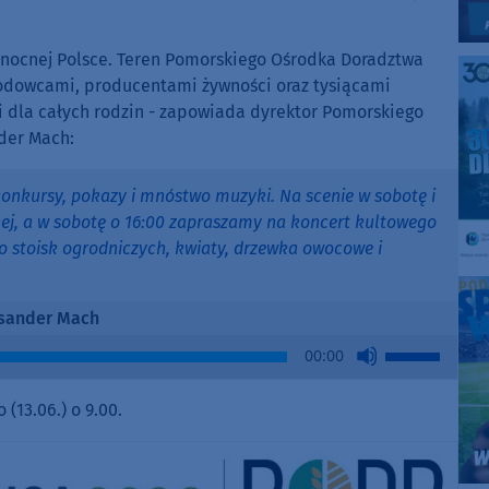
ółnocnej Polsce. Teren Pomorskiego Ośrodka Doradztwa
hodowcami, producentami żywności oraz tysiącami
ji dla całych rodzin - zapowiada dyrektor Pomorskiego
der Mach:
konkursy, pokazy i mnóstwo muzyki. Na scenie w sobotę i
dnej, a w sobotę o 16:00 zapraszamy na koncert kultowego
o stoisk ogrodniczych, kwiaty, drzewka owocowe i
sander Mach
Use
00:00
Up/Down
Arrow
(13.06.) o 9.00.
keys
to
increase