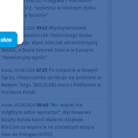
pierwszym meczu. Przegrała z Podhalem
Nowy Targ 0:2. "Jesteśmy w totalnym dołku.
Czujemy się fatalnie"
10:42
Międzynarodowe
środa, 05.08.2026
sukcesy zawodniczek Chojnickiego Klubu
 okno
Żeglarskiego. Klara Sobczak wicemistrzynią
świata, a Basia Gmurek trzecia w Europie.
"Rewelacyjny wynik"
07:25
Po nokaucie w Nowym
środa, 05.08.2026
Sączu, Chojniczanka spróbuje się podnieść w
Nowym Targu. Dziś (5.08) mecz z Podhalem w
Pucharze Polski
06:48
"Nic więcej nie
środa, 05.08.2026
mógłbym sobie wymarzyć". Wychowanek
Baszty Bytów Kamil Małecki dziękuje
kibicom za wsparcie na pierwszym etapie
Tour de Pologne (FOTO)