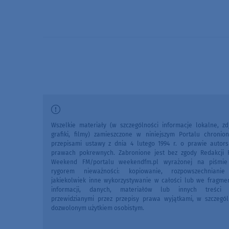
Wszelkie materiały (w szczególności informacje lokalne, zdj
grafiki, filmy) zamieszczone w niniejszym Portalu chronio
przepisami ustawy z dnia 4 lutego 1994 r. o prawie autors
prawach pokrewnych. Zabronione jest bez zgody Redakcji 
Weekend FM/portalu weekendfm.pl wyrażonej na piśmi
rygorem nieważności: kopiowanie, rozpowszechniani
jakiekolwiek inne wykorzystywanie w całości lub we fragme
informacji, danych, materiałów lub innych treści 
przewidzianymi przez przepisy prawa wyjątkami, w szczegól
dozwolonym użytkiem osobistym.