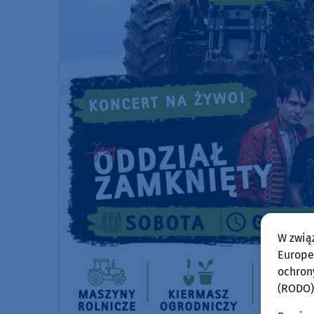
W zwią
Europej
ochron
(RODO)