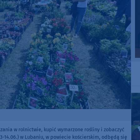
zania w rolnictwie, kupić wymarzone rośliny i zobaczyć
3-14.06.) w Lubaniu, w powiecie kościerskim, odbędą się