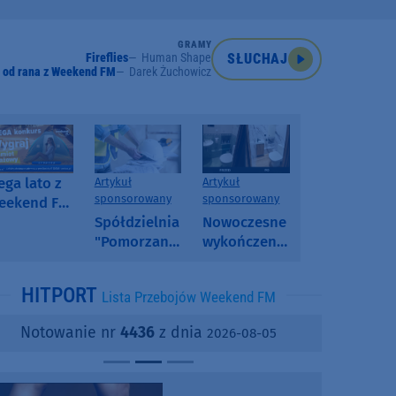
GRAMY
Fireflies
Human Shape
SŁUCHAJ
 od rana z Weekend FM
Darek Żuchowicz
ga lato z
Artykuł
Artykuł
sponsorowany
sponsorowany
eekend FM
 poranny
Spółdzielnia
Nowoczesne
onkurs w
"Pomorzanka"
wykończenia
eekend FM
w
ścian.
Człuchowie
Dlaczego
HITPORT
Lista Przebojów Weekend FM
informuje o
SPC, WPC i
przetargach
fornir
Notowanie nr
4436
z dnia
2026-08-05
i ofertach
kamienny
najmu
zyskują na
popularności?