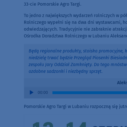
33-cie Pomorskie Agro Targi.
To jedno z największych wydarzeń rolniczych w p
Rolniczego wypełni się na dwa dni wystawcami, 
odwiedzających. Tradycyjnie nie zabraknie atrakc
Ośrodka Doradztwa Rolniczego w Lubaniu Aleksan
Będą regionalne produkty, stoiska promocyjne, 
niedzielę trwać będzie Przegląd Piosenki Biesia
zespołu Jary Oddział Zamknięty. Do tego mnóstw
ozdobne sadzonki i niezbędny sprzęt.
Alek
Audio
00:00
Player
Pomorskie Agro Targi w Lubaniu rozpoczną się jutro 