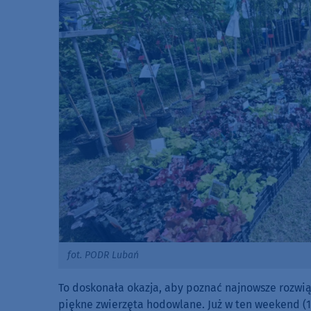
fot. PODR Lubań
To doskonała okazja, aby poznać najnowsze rozwią
piękne zwierzęta hodowlane. Już w ten weekend (1