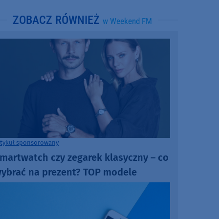
ZOBACZ RÓWNIEŻ
w Weekend FM
rtykuł sponsorowany
martwatch czy zegarek klasyczny – co
ybrać na prezent? TOP modele