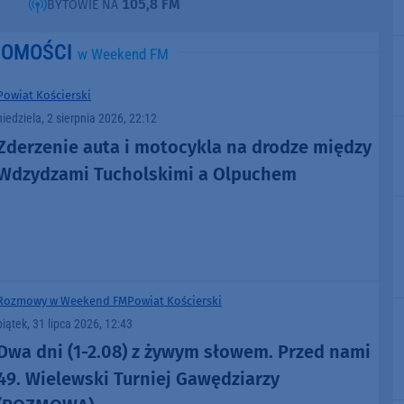
105,8 FM
BYTOWIE NA
DOMOŚCI
w Weekend FM
Powiat Kościerski
niedziela, 2 sierpnia 2026, 22:12
Zderzenie auta i motocykla na drodze między
Wdzydzami Tucholskimi a Olpuchem
Rozmowy w Weekend FM
Powiat Kościerski
piątek, 31 lipca 2026, 12:43
Dwa dni (1-2.08) z żywym słowem. Przed nami
49. Wielewski Turniej Gawędziarzy