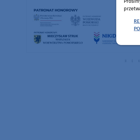
Prosim
przetw
RE
PO