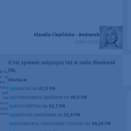
Klaudia Cieplińska - Bednarek
Pokaż e-mail
O tej sprawie usłyszysz też w radiu Weekend
FM.
ęcia,
ne są
Słuchaj w:
kim i
Radia
87,8 FM
MIASTKU NA
e pod
90,9 FM
STAROGARDZIE GDAŃSKIM NA
e lub
ntach
91,7 FM
KOŚCIERZYNIE NA
poza
ności
92,6 FM
SĘPÓLNIE KRAJEŃSKIM NA
99,30 FM
CHOJNICACH, CZŁUCHOWIE I TUCHOLI NA