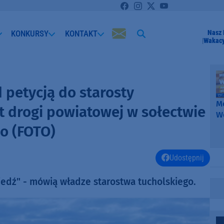
KONKURSY
KONTAKT
Nasz 
Wakacy
 petycją do starosty
Me
t drogi powiatowej w sołectwie
W
-
o (FOTO)
k
W
Udostępnij
dź" - mówią władze starostwa tucholskiego.