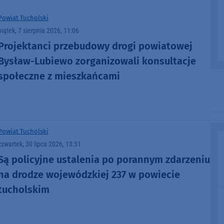
Powiat Tucholski
piątek, 7 sierpnia 2026, 11:06
Projektanci przebudowy drogi powiatowej
Bysław-Lubiewo zorganizowali konsultacje
społeczne z mieszkańcami
Powiat Tucholski
czwartek, 30 lipca 2026, 13:31
Są policyjne ustalenia po porannym zdarzeniu
na drodze wojewódzkiej 237 w powiecie
tucholskim