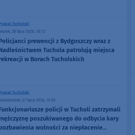
Powiat Tucholski
wtorek, 28 lipca 2026, 10:12
Policjanci prewencji z Bydgoszczy wraz z
Nadleśnictwem Tuchola patrolują miejsca
rekreacji w Borach Tucholskich
Powiat Tucholski
poniedziałek, 27 lipca 2026, 10:30
Funkcjonariusze policji w Tucholi zatrzymali
mężczyznę poszukiwanego do odbycia kary
pozbawienia wolności za niepłacenie