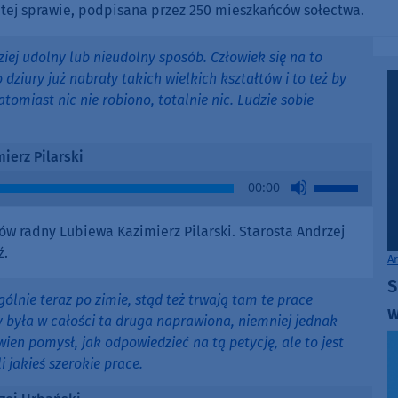
 w tej sprawie, podpisana przez 250 mieszkańców sołectwa.
iej udolny lub nieudolny sposób. Człowiek się na to
o dziury już nabrały takich wielkich kształtów i to też by
tomiast nic nie robiono, totalnie nic. Ludzie sobie
ierz Pilarski
Use
00:00
Up/Down
Arrow
ów radny Lubiewa Kazimierz Pilarski. Starosta Andrzej
keys
ź.
A
to
S
increase
ególnie teraz po zimie, stąd też trwają tam te prace
or
w
y była w całości ta druga naprawiona, niemniej jednak
decrease
en pomysł, jak odpowiedzieć na tą petycję, ale to jest
volume.
i jakieś szerokie prace.