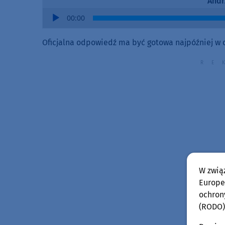
Andr
Audio
00:00
Player
Oficjalna odpowiedź ma być gotowa najpóźniej w 
W zwią
Europej
ochron
(RODO)