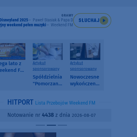
GRAMY
Disneyland 2025
Paweł Stasiak & Papa D
SŁUCHAJ
jny weekend pełen muzyki
Weekend FM
ga lato z
Artykuł
Artykuł
sponsorowany
sponsorowany
eekend FM
 poranny
Spółdzielnia
Nowoczesne
onkurs w
"Pomorzanka"
wykończenia
eekend FM
w
ścian.
Człuchowie
Dlaczego
HITPORT
Lista Przebojów Weekend FM
informuje o
SPC, WPC i
przetargach
fornir
Notowanie nr
4438
z dnia
2026-08-07
i ofertach
kamienny
najmu
zyskują na
popularności?