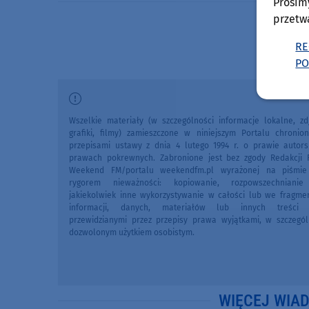
Prosim
przetw
RE
PO
Wszelkie materiały (w szczególności informacje lokalne, zdj
grafiki, filmy) zamieszczone w niniejszym Portalu chronio
przepisami ustawy z dnia 4 lutego 1994 r. o prawie autors
prawach pokrewnych. Zabronione jest bez zgody Redakcji 
Weekend FM/portalu weekendfm.pl wyrażonej na piśmi
rygorem nieważności: kopiowanie, rozpowszechniani
jakiekolwiek inne wykorzystywanie w całości lub we fragme
informacji, danych, materiałów lub innych treści 
przewidzianymi przez przepisy prawa wyjątkami, w szczegól
dozwolonym użytkiem osobistym.
WIĘCEJ WIA