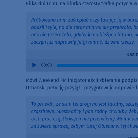
Kilka dni temu na biurko starosty trafiła petycja
Próbowano nam zaślepiać oczy łatając ją w bardz
godził i tyle, no ale teraz miarka się przebrała, b
nas nie przerażało, gdyby je na bieżąco łatano, na
zaczęli już naprawdę felgi łamać, dziwne rzeczy.
Kazim
Audio
00:00
Player
Mówi Weekend FM inicjator akcji zbierania podpis
Urbański petycję przyjął i przygotowuje odpowied
To prawda, że stan tej drogi no jest fatalny, szcz
cząstkowe. Mieszkańcy i pan radny chciałby, żeb
tych prac cząstkowych nie przerwiemy. Mamy pewi
za świeża sprawa, żebym tutaj Obiecał w tej chwil