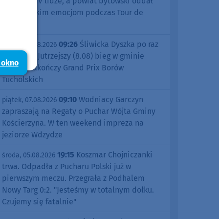
sezonu w IV lidze, a powiat bytowski oddał
się kolarskim emocjom podczas Tour de
Pologne
09:26
Śliwicka Dyszka po raz
piątek, 07.08.2026
dziesiąty. Jutrzejszy (8.08) bieg w gminie
 okno
Śliwice zakończy Grand Prix Borów
Tucholskich
09:10
Wodniacy Garczyn
piątek, 07.08.2026
zapraszają na Regaty o Puchar Wójta Gminy
Kościerzyna. W ten weekend impreza na
jeziorze Wdzydze
19:15
Koszmar Chojniczanki
środa, 05.08.2026
trwa. Odpadła z Pucharu Polski już w
pierwszym meczu. Przegrała z Podhalem
Nowy Targ 0:2. "Jesteśmy w totalnym dołku.
Czujemy się fatalnie"