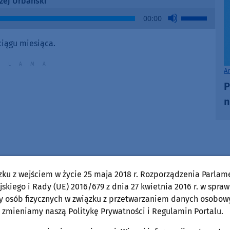
zej Urbański
Use
00:00
Up/Down
Arrow
ciągu miesiąca.
keys
to
A
increase
P
or
decrease
n
volume.
zku z wejściem w życie 25 maja 2018 r. Rozporządzenia Parlam
skiego i Rady (UE) 2016/679 z dnia 27 kwietnia 2016 r. w spraw
y osób fizycznych w związku z przetwarzaniem danych osobow
 zmieniamy naszą Politykę Prywatności i Regulamin Portalu.