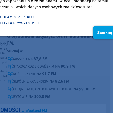
y o zapoznanie się ze zmianami. Więcej informacji na temat
arzania Twoich danych osobowych znajdziesz tutaj:
Maciej Bór
GULAMIN PORTALU
Pokaż e-mail
LITYKA PRYWATNOŚCI
Zamknij
O tej sprawie usłyszysz też w radiu Weekend
FM.
ęcia,
ne są
Słuchaj w:
kim i
Radia
87,8 FM
MIASTKU NA
e pod
90,9 FM
STAROGARDZIE GDAŃSKIM NA
e lub
ntach
91,7 FM
KOŚCIERZYNIE NA
poza
ności
92,6 FM
SĘPÓLNIE KRAJEŃSKIM NA
99,30 FM
CHOJNICACH, CZŁUCHOWIE I TUCHOLI NA
105,8 FM
BYTOWIE NA
DOMOŚCI
w Weekend FM