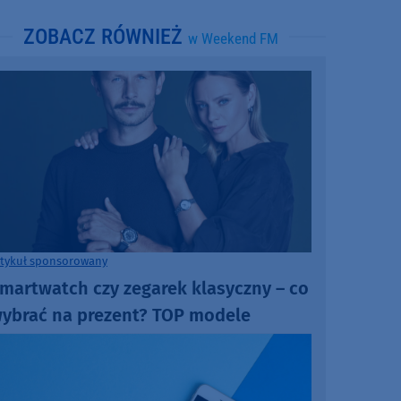
ZOBACZ RÓWNIEŻ
w Weekend FM
rtykuł sponsorowany
martwatch czy zegarek klasyczny – co
ybrać na prezent? TOP modele