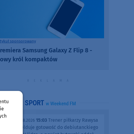
rtykuł sponsorowany
remiera Samsung Galaxy Z Flip 8 -
owy król kompaktów
entu
SPORT
w Weekend FM
ie
ych
15:03
Trener piłkarzy Rawysa
piątek, 07.08.2026
Raciąż melduje gotowość do debiutanckiego