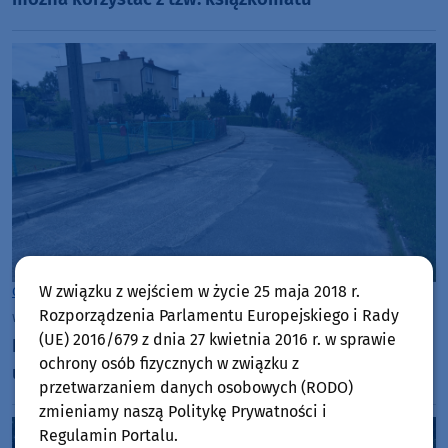
W związku z wejściem w życie 25 maja 2018 r.
Gmina Więcbork
Rozporządzenia Parlamentu Europejskiego i Rady
wtorek, 7 lipca 2026, 07:28
(UE) 2016/679 z dnia 27 kwietnia 2016 r. w sprawie
Lada moment w Więcborku ruszy przebudowa
ochrony osób fizycznych w związku z
ulicy Słonecznej. Wraz z wodociągami
przetwarzaniem danych osobowych (RODO)
zmieniamy naszą Politykę Prywatności i
Regulamin Portalu.