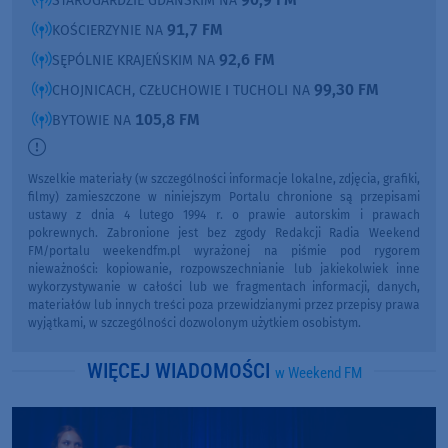
STAROGARDZIE GDAŃSKIM NA
91,7 FM
KOŚCIERZYNIE NA
92,6 FM
SĘPÓLNIE KRAJEŃSKIM NA
99,30 FM
CHOJNICACH, CZŁUCHOWIE I TUCHOLI NA
105,8 FM
BYTOWIE NA
Wszelkie materiały (w szczególności informacje lokalne, zdjęcia, grafiki,
filmy) zamieszczone w niniejszym Portalu chronione są przepisami
ustawy z dnia 4 lutego 1994 r. o prawie autorskim i prawach
pokrewnych. Zabronione jest bez zgody Redakcji Radia Weekend
FM/portalu weekendfm.pl wyrażonej na piśmie pod rygorem
nieważności: kopiowanie, rozpowszechnianie lub jakiekolwiek inne
wykorzystywanie w całości lub we fragmentach informacji, danych,
materiałów lub innych treści poza przewidzianymi przez przepisy prawa
wyjątkami, w szczególności dozwolonym użytkiem osobistym.
WIĘCEJ WIADOMOŚCI
w Weekend FM