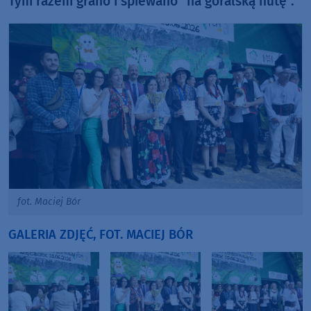
Tym razem grano i śpiewano "na góralską nutę".
fot. Maciej Bór
GALERIA ZDJĘĆ, FOT. MACIEJ BÓR