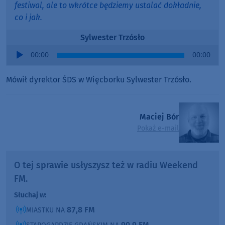
festiwal, ale to wkrótce będziemy ustalać dokładnie,
co i jak.
Sylwester Trzósło
Audio
00:00
00:00
Player
Mówił dyrektor ŚDS w Więcborku Sylwester Trzósło.
Maciej Bór
Pokaż e-mail
O tej sprawie usłyszysz też w radiu Weekend
FM.
Słuchaj w:
87,8 FM
MIASTKU NA
90,9 FM