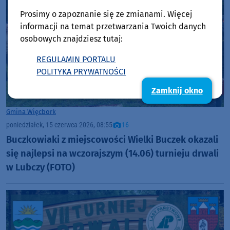
Prosimy o zapoznanie się ze zmianami. Więcej
informacji na temat przetwarzania Twoich danych
osobowych znajdziesz tutaj:
REGULAMIN PORTALU
POLITYKA PRYWATNOŚCI
Zamknij okno
Gmina Więcbork
poniedziałek, 15 czerwca 2026, 08:55
16
Buczkowiaki z miejscowości Wielki Buczek okazali
się najlepsi na wczorajszym (14.06) turnieju drwali
w Lubczy (FOTO)