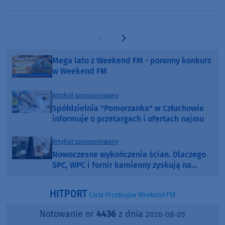
Poprzednia strona
Następna strona
Mega lato z Weekend FM - poranny konkurs
w Weekend FM
Artykuł sponsorowany
Spółdzielnia "Pomorzanka" w Człuchowie
informuje o przetargach i ofertach najmu
Artykuł sponsorowany
Nowoczesne wykończenia ścian. Dlaczego
SPC, WPC i fornir kamienny zyskują na
popularności?
HITPORT
Lista Przebojów Weekend FM
Notowanie nr
4436
z dnia
2026-08-05