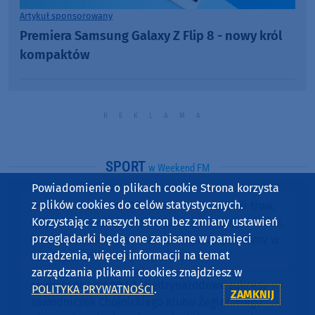
Artykuł sponsorowany
Premiera Samsung Galaxy Z Flip 8 - nowy król
kompaktów
SPORT
w Weekend FM
Powiadomienie o plikach cookie Strona korzysta
z plików cookies do celów statystycznych.
19:15
Koszmar Chojniczanki trwa.
środa, 05.08.2026
Korzystając z naszych stron bez zmiany ustawień
Odpadła z Pucharu Polski już w pierwszym meczu.
przeglądarki będą one zapisane w pamięci
Przegrała z Podhalem Nowy Targ 0:2. "Jesteśmy w
urządzenia, więcej informacji na temat
totalnym dołku. Czujemy się fatalnie"
zarządzania plikami cookies znajdziesz w
10:42
Międzynarodowe sukcesy
środa, 05.08.2026
POLITYKA PRYWATNOŚCI
.
ZAMKNIJ
zawodniczek Chojnickiego Klubu Żeglarskiego.