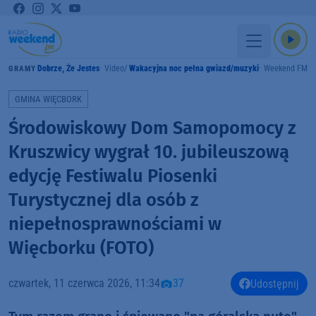
Dobrze, Że Jestes
Video
Wakacyjna noc pełna gwiazd/muzyki
Weekend FM
GRAMY
GMINA WIĘCBORK
Środowiskowy Dom Samopomocy z
Kruszwicy wygrał 10. jubileuszową
edycję Festiwalu Piosenki
Turystycznej dla osób z
niepełnosprawnościami w
Więcborku (FOTO)
czwartek, 11 czerwca 2026, 11:34
37
Udostępnij