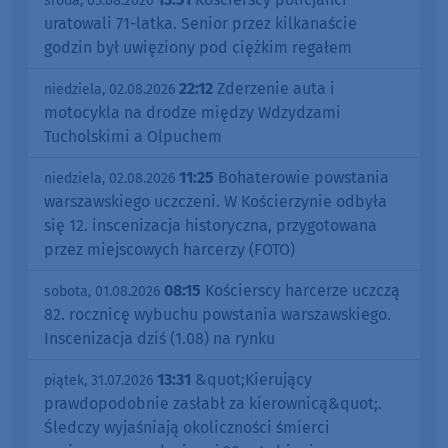
środa, 05.08.2026
uratowali 71-latka. Senior przez kilkanaście
godzin był uwięziony pod ciężkim regałem
22:12
Zderzenie auta i
niedziela, 02.08.2026
motocykla na drodze między Wdzydzami
Tucholskimi a Olpuchem
11:25
Bohaterowie powstania
niedziela, 02.08.2026
warszawskiego uczczeni. W Kościerzynie odbyła
się 12. inscenizacja historyczna, przygotowana
przez miejscowych harcerzy (FOTO)
08:15
Kościerscy harcerze uczczą
sobota, 01.08.2026
82. rocznicę wybuchu powstania warszawskiego.
Inscenizacja dziś (1.08) na rynku
13:31
&quot;Kierujący
piątek, 31.07.2026
prawdopodobnie zasłabł za kierownicą&quot;.
Śledczy wyjaśniają okoliczności śmierci