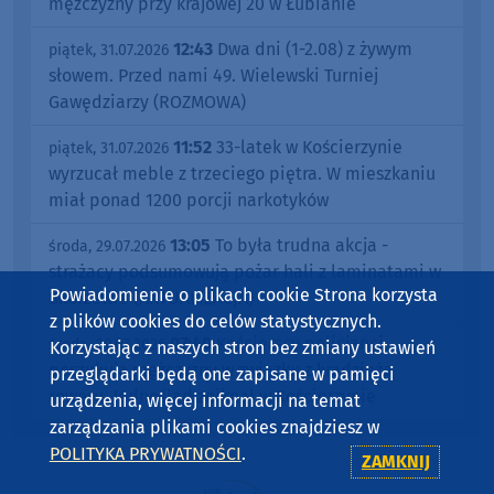
mężczyzny przy krajowej 20 w Łubianie
12:43
Dwa dni (1-2.08) z żywym
piątek, 31.07.2026
słowem. Przed nami 49. Wielewski Turniej
Gawędziarzy (ROZMOWA)
11:52
33-latek w Kościerzynie
piątek, 31.07.2026
wyrzucał meble z trzeciego piętra. W mieszkaniu
miał ponad 1200 porcji narkotyków
13:05
To była trudna akcja -
środa, 29.07.2026
strażacy podsumowują pożar hali z laminatami w
Powiadomienie o plikach cookie Strona korzysta
Skorzewie (AKTUALIZACJA)
z plików cookies do celów statystycznych.
07:40
Kościerscy policjanci
środa, 29.07.2026
Korzystając z naszych stron bez zmiany ustawień
poszukują mężczyzny w związku z kradzieżą
przeglądarki będą one zapisane w pamięci
roweru. Jednoślad zniknął w Kościerzynie
urządzenia, więcej informacji na temat
zarządzania plikami cookies znajdziesz w
POLITYKA PRYWATNOŚCI
.
ZAMKNIJ