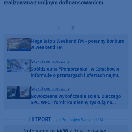
realizowana z unijnym dofinansowaniem
Poprzednia strona
Następna strona
Mega lato z Weekend FM - poranny konkurs
w Weekend FM
Artykuł sponsorowany
Spółdzielnia "Pomorzanka" w Człuchowie
informuje o przetargach i ofertach najmu
Artykuł sponsorowany
Nowoczesne wykończenia ścian. Dlaczego
SPC, WPC i fornir kamienny zyskują na
popularności?
HITPORT
Lista Przebojów Weekend FM
Notowanie nr
4436
z dnia
2026-08-05