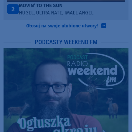
MOVIN’ TO THE SUN
T
3
HUGEL, ULTRA NATE, IMAEL ANGEL
B
Głosuj na swoje ulubione utwory!
PODCASTY WEEKEND FM