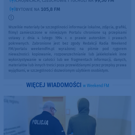
99,30 FM
CHOJNICACH, CZŁUCHOWIE I TUCHOLI NA
105,8 FM
BYTOWIE NA
Wszelkie materiały (w szczególności informacje lokalne, zdjęcia, grafiki,
filmy) zamieszczone w niniejszym Portalu chronione są przepisami
ustawy z dnia 4 lutego 1994 r. o prawie autorskim i prawach
pokrewnych. Zabronione jest bez zgody Redakcji Radia Weekend
FM/portalu weekendfm.pl wyrażonej na piśmie pod rygorem
nieważności: kopiowanie, rozpowszechnianie lub jakiekolwiek inne
wykorzystywanie w całości lub we fragmentach informacji, danych,
materiałów lub innych treści poza przewidzianymi przez przepisy prawa
wyjątkami, w szczególności dozwolonym użytkiem osobistym.
WIĘCEJ WIADOMOŚCI
w Weekend FM