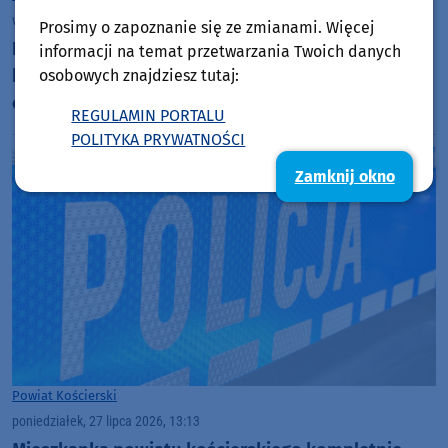
wtorek, 28 lipca 2026, 07:40
Prosimy o zapoznanie się ze zmianami. Więcej
Dwóch poszukiwanych zatrzymanych przez
informacji na temat przetwarzania Twoich danych
kościerskich policjantów. 52-latek miał do
osobowych znajdziesz tutaj:
odsiedzenia dwa lata
REGULAMIN PORTALU
POLITYKA PRYWATNOŚCI
Zamknij okno
Powiat Kościerski
poniedziałek, 27 lipca 2026, 13:13