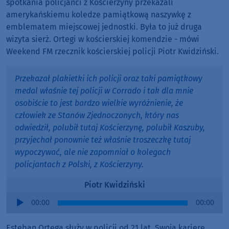
spotkania policjanci z Kościerzyny przekazali
amerykańskiemu koledze pamiątkową naszywkę z
emblematem miejscowej jednostki. Była to już druga
wizyta sierż. Ortegi w kościerskiej komendzie - mówi
Weekend FM rzecznik kościerskiej policji Piotr Kwidziński.
Przekazał plakietki ich policji oraz taki pamiątkowy
medal właśnie tej policji w Corrado i tak dla mnie
osobiście to jest bardzo wielkie wyróżnienie, że
człowiek ze Stanów Zjednoczonych, który nas
odwiedził, polubił tutaj Kościerzynę, polubił Kaszuby,
przyjechał ponownie też właśnie troszeczkę tutaj
wypoczywać, ale nie zapomniał o kolegach
policjantach z Polski, z Kościerzyny.
Piotr Kwidziński
Audio
00:00
00:00
Player
Esteban Ortega służy w policji od 21 lat. Swoją karierę