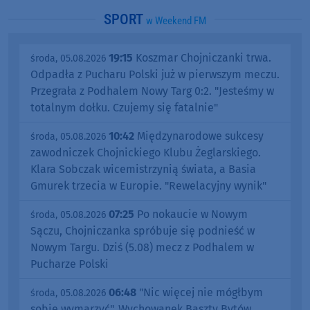
SPORT
w Weekend FM
19:15
Koszmar Chojniczanki trwa.
środa, 05.08.2026
Odpadła z Pucharu Polski już w pierwszym meczu.
Przegrała z Podhalem Nowy Targ 0:2. "Jesteśmy w
totalnym dołku. Czujemy się fatalnie"
10:42
Międzynarodowe sukcesy
środa, 05.08.2026
zawodniczek Chojnickiego Klubu Żeglarskiego.
Klara Sobczak wicemistrzynią świata, a Basia
Gmurek trzecia w Europie. "Rewelacyjny wynik"
07:25
Po nokaucie w Nowym
środa, 05.08.2026
Sączu, Chojniczanka spróbuje się podnieść w
Nowym Targu. Dziś (5.08) mecz z Podhalem w
Pucharze Polski
06:48
"Nic więcej nie mógłbym
środa, 05.08.2026
sobie wymarzyć". Wychowanek Baszty Bytów