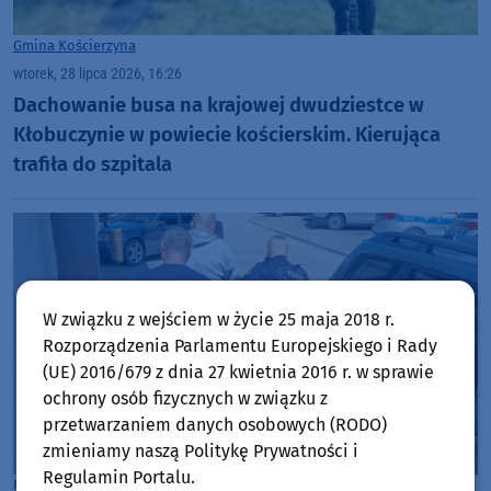
Gmina Kościerzyna
wtorek, 28 lipca 2026, 16:26
Dachowanie busa na krajowej dwudziestce w
Kłobuczynie w powiecie kościerskim. Kierująca
trafiła do szpitala
W związku z wejściem w życie 25 maja 2018 r.
Rozporządzenia Parlamentu Europejskiego i Rady
(UE) 2016/679 z dnia 27 kwietnia 2016 r. w sprawie
ochrony osób fizycznych w związku z
przetwarzaniem danych osobowych (RODO)
zmieniamy naszą Politykę Prywatności i
Regulamin Portalu.
Powiat Kościerski