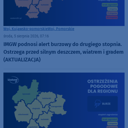
Woj. Kujawsko-pomorskie
Woj. Pomorskie
środa, 5 sierpnia 2026, 07:16
IMGW podnosi alert burzowy do drugiego stopnia.
Ostrzega przed silnym deszczem, wiatrem i gradem
(AKTUALIZACJA)