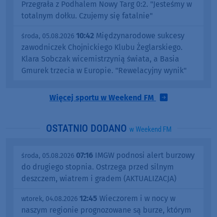
Przegrała z Podhalem Nowy Targ 0:2. "Jesteśmy w
totalnym dołku. Czujemy się fatalnie"
10:42
Międzynarodowe sukcesy
środa, 05.08.2026
zawodniczek Chojnickiego Klubu Żeglarskiego.
Klara Sobczak wicemistrzynią świata, a Basia
Gmurek trzecia w Europie. "Rewelacyjny wynik"
Więcej sportu w Weekend FM
OSTATNIO DODANO
w Weekend FM
07:16
IMGW podnosi alert burzowy
środa, 05.08.2026
do drugiego stopnia. Ostrzega przed silnym
deszczem, wiatrem i gradem (AKTUALIZACJA)
12:45
Wieczorem i w nocy w
wtorek, 04.08.2026
naszym regionie prognozowane są burze, którym