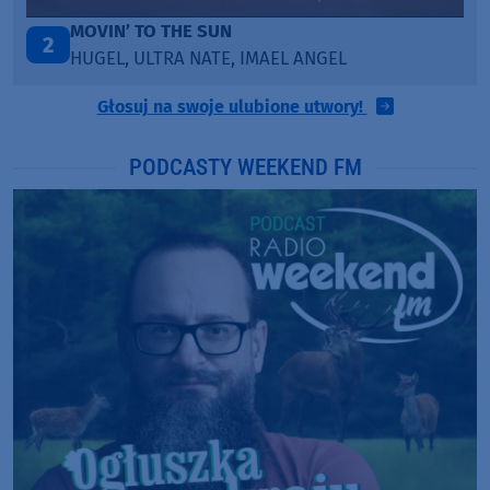
LEGENDARY LOVERS (SAVE ME)
3
KATY PERRY & CHIEF KEEF
Głosuj na swoje ulubione utwory!
PODCASTY WEEKEND FM