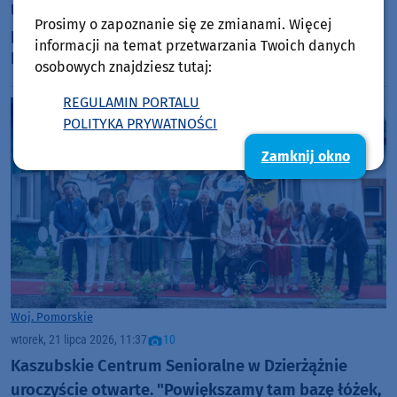
Uniewinnienie po prawie 13 latach. Zakończył się
Prosimy o zapoznanie się ze zmianami. Więcej
proces po tragicznym wypadku autobusu w gminie
informacji na temat przetwarzania Twoich danych
Przechlewo
osobowych znajdziesz tutaj:
REGULAMIN PORTALU
POLITYKA PRYWATNOŚCI
Zamknij okno
Woj. Pomorskie
wtorek, 21 lipca 2026, 11:37
10
Kaszubskie Centrum Senioralne w Dzierżążnie
uroczyście otwarte. "Powiększamy tam bazę łóżek,