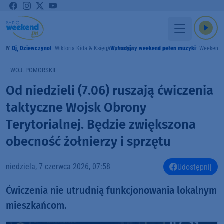
Oj, Dziewczyno!
Wiktoria Kida & Księga Żywiołów
Wakacyjny weekend pełen muzyki
Weekend
AMY
WOJ. POMORSKIE
Od niedzieli (7.06) ruszają ćwiczenia
taktyczne Wojsk Obrony
Terytorialnej. Będzie zwiększona
obecność żołnierzy i sprzętu
niedziela, 7 czerwca 2026, 07:58
Udostępnij
Ćwiczenia nie utrudnią funkcjonowania lokalnym
mieszkańcom.