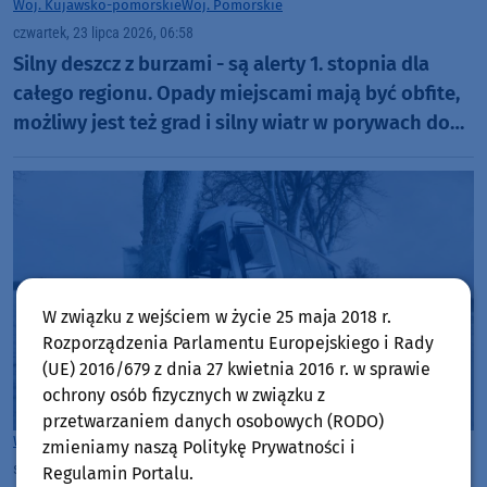
Woj. Kujawsko-pomorskie
Woj. Pomorskie
czwartek, 23 lipca 2026, 06:58
Silny deszcz z burzami - są alerty 1. stopnia dla
całego regionu. Opady miejscami mają być obfite,
możliwy jest też grad i silny wiatr w porywach do
65 km/h
W związku z wejściem w życie 25 maja 2018 r.
Rozporządzenia Parlamentu Europejskiego i Rady
(UE) 2016/679 z dnia 27 kwietnia 2016 r. w sprawie
ochrony osób fizycznych w związku z
przetwarzaniem danych osobowych (RODO)
Woj. Pomorskie
zmieniamy naszą Politykę Prywatności i
środa, 22 lipca 2026, 09:27
Regulamin Portalu.