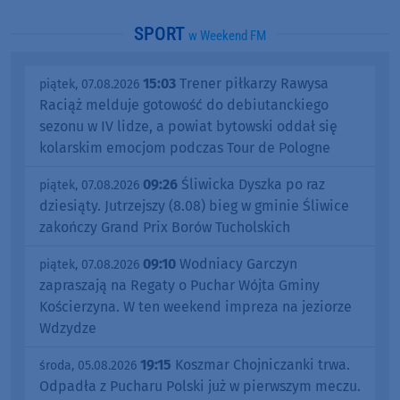
SPORT
w Weekend FM
15:03
Trener piłkarzy Rawysa
piątek, 07.08.2026
Raciąż melduje gotowość do debiutanckiego
sezonu w IV lidze, a powiat bytowski oddał się
kolarskim emocjom podczas Tour de Pologne
09:26
Śliwicka Dyszka po raz
piątek, 07.08.2026
dziesiąty. Jutrzejszy (8.08) bieg w gminie Śliwice
zakończy Grand Prix Borów Tucholskich
09:10
Wodniacy Garczyn
piątek, 07.08.2026
zapraszają na Regaty o Puchar Wójta Gminy
Kościerzyna. W ten weekend impreza na jeziorze
Wdzydze
19:15
Koszmar Chojniczanki trwa.
środa, 05.08.2026
Odpadła z Pucharu Polski już w pierwszym meczu.