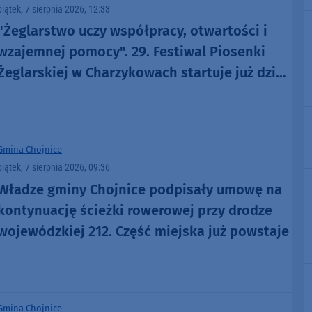
piątek, 7 sierpnia 2026, 12:33
"Żeglarstwo uczy współpracy, otwartości i
wzajemnej pomocy". 29. Festiwal Piosenki
Żeglarskiej w Charzykowach startuje już dziś.
Szanty, gwiazdy i wyjątkowa atmosfera
(ROZMOWA)
Gmina Chojnice
piątek, 7 sierpnia 2026, 09:36
Władze gminy Chojnice podpisały umowę na
kontynuację ścieżki rowerowej przy drodze
wojewódzkiej 212. Część miejska już powstaje
Gmina Chojnice