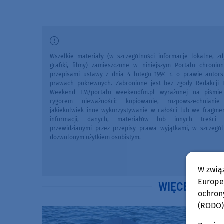
Wszelkie materiały (w szczególności informacje lokalne, zdj
grafiki, filmy) zamieszczone w niniejszym Portalu chronio
przepisami ustawy z dnia 4 lutego 1994 r. o prawie autors
prawach pokrewnych. Zabronione jest bez zgody Redakcji 
Weekend FM/portalu weekendfm.pl wyrażonej na piśmi
rygorem nieważności: kopiowanie, rozpowszechniani
jakiekolwiek inne wykorzystywanie w całości lub we fragme
informacji, danych, materiałów lub innych treści 
przewidzianymi przez przepisy prawa wyjątkami, w szczegól
dozwolonym użytkiem osobistym.
W zwią
Europej
WIĘCEJ WIA
ochron
(RODO)