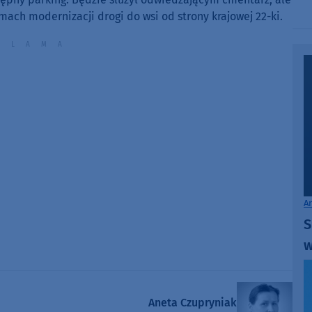
increase
mach modernizacji drogi do wsi od strony krajowej 22-ki.
or
decrease
volume.
A
S
w
Aneta Czupryniak