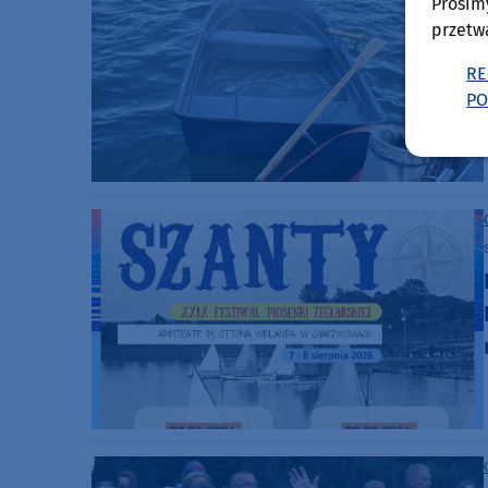
Prosim
przetw
RE
PO