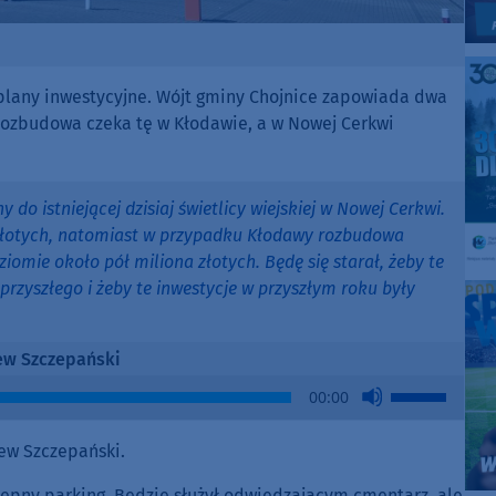
 plany inwestycyjne. Wójt gminy Chojnice zapowiada dwa
Rozbudowa czeka tę w Kłodawie, a w Nowej Cerkwi
do istniejącej dzisiaj świetlicy wiejskiej w Nowej Cerkwi.
 złotych, natomiast w przypadku Kłodawy rozbudowa
ziomie około pół miliona złotych. Będę się starał, żeby te
przyszłego i żeby te inwestycje w przyszłym roku były
ew Szczepański
Use
00:00
Up/Down
Arrow
ew Szczepański.
keys
to
ępny parking. Będzie służył odwiedzającym cmentarz, ale