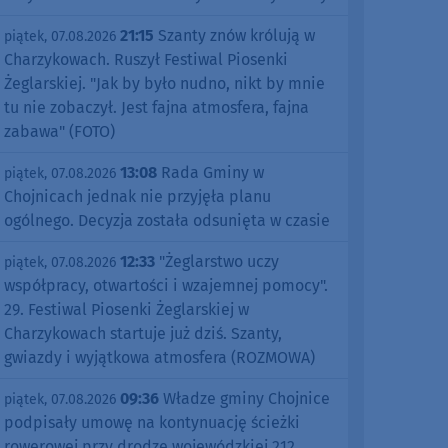
21:15
Szanty znów królują w
piątek, 07.08.2026
Charzykowach. Ruszył Festiwal Piosenki
Żeglarskiej. "Jak by było nudno, nikt by mnie
tu nie zobaczył. Jest fajna atmosfera, fajna
zabawa" (FOTO)
13:08
Rada Gminy w
piątek, 07.08.2026
Chojnicach jednak nie przyjęła planu
ogólnego. Decyzja została odsunięta w czasie
12:33
"Żeglarstwo uczy
piątek, 07.08.2026
współpracy, otwartości i wzajemnej pomocy".
29. Festiwal Piosenki Żeglarskiej w
Charzykowach startuje już dziś. Szanty,
gwiazdy i wyjątkowa atmosfera (ROZMOWA)
09:36
Władze gminy Chojnice
piątek, 07.08.2026
podpisały umowę na kontynuację ścieżki
rowerowej przy drodze wojewódzkiej 212.