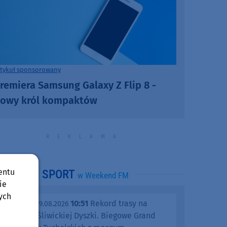
rtykuł sponsorowany
remiera Samsung Galaxy Z Flip 8 -
owy król kompaktów
entu
SPORT
w Weekend FM
ie
ych
10:51
Rekord trasy na
niedziela, 09.08.2026
jubileusz Śliwickiej Dyszki. Biegowe Grand