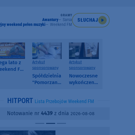
GRAMY
Awantury
Sarsa
SŁUCHAJ
jny weekend pełen muzyki
Weekend FM
ga lato z
Artykuł
Artykuł
sponsorowany
sponsorowany
eekend FM
 poranny
Spółdzielnia
Nowoczesne
onkurs w
"Pomorzanka"
wykończenia
eekend FM
w
ścian.
Człuchowie
Dlaczego
HITPORT
Lista Przebojów Weekend FM
informuje o
SPC, WPC i
przetargach
fornir
Notowanie nr
4439
z dnia
2026-08-08
i ofertach
kamienny
najmu
zyskują na
popularności?