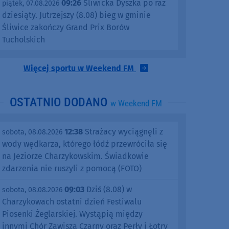
09:26
Śliwicka Dyszka po raz
piątek, 07.08.2026
dziesiąty. Jutrzejszy (8.08) bieg w gminie
Śliwice zakończy Grand Prix Borów
Tucholskich
Więcej sportu w Weekend FM
OSTATNIO DODANO
w Weekend FM
12:38
Strażacy wyciągnęli z
sobota, 08.08.2026
wody wędkarza, którego łódź przewróciła się
na Jeziorze Charzykowskim. Świadkowie
zdarzenia nie ruszyli z pomocą (FOTO)
09:03
Dziś (8.08) w
sobota, 08.08.2026
Charzykowach ostatni dzień Festiwalu
Piosenki Żeglarskiej. Wystąpią między
innymi Chór Zawisza Czarny oraz Perły i Łotry