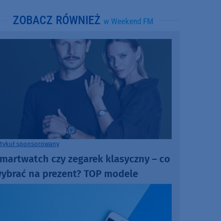
ZOBACZ RÓWNIEŻ
w Weekend FM
rtykuł sponsorowany
martwatch czy zegarek klasyczny – co
ybrać na prezent? TOP modele