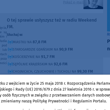
Pokaż e-mail
O tej sprawie usłyszysz też w radiu Weekend
FM.
ęcia,
ne są
A
Słuchaj w:
kim i
P
Radia
87,8 FM
MIASTKU NA
e pod
n
90,9 FM
STAROGARDZIE GDAŃSKIM NA
e lub
ntach
91,7 FM
KOŚCIERZYNIE NA
poza
ności
92,6 FM
SĘPÓLNIE KRAJEŃSKIM NA
99,30 FM
CHOJNICACH, CZŁUCHOWIE I TUCHOLI NA
105,8 FM
BYTOWIE NA
zku z wejściem w życie 25 maja 2018 r. Rozporządzenia Parlam
skiego i Rady (UE) 2016/679 z dnia 27 kwietnia 2016 r. w spraw
DOMOŚCI
w Weekend FM
y osób fizycznych w związku z przetwarzaniem danych osobow
 zmieniamy naszą Politykę Prywatności i Regulamin Portalu.
Gmina Chojnice
sobota, 8 sierpnia 2026, 12:38
4