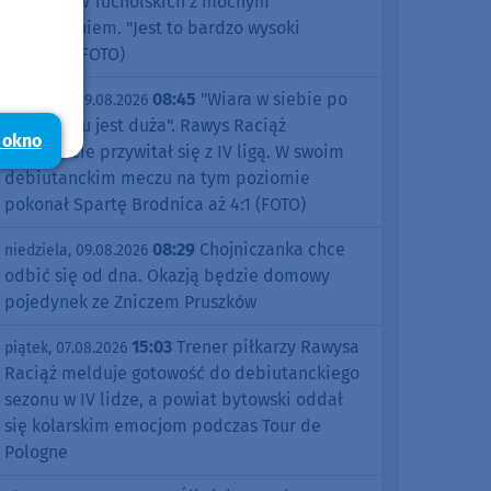
Prix Borów Tucholskich z mocnym
zakończeniem. "Jest to bardzo wysoki
poziom" (FOTO)
08:45
"Wiara w siebie po
niedziela, 09.08.2026
tym meczu jest duża". Rawys Raciąż
 okno
znakomicie przywitał się z IV ligą. W swoim
debiutanckim meczu na tym poziomie
pokonał Spartę Brodnica aż 4:1 (FOTO)
08:29
Chojniczanka chce
niedziela, 09.08.2026
odbić się od dna. Okazją będzie domowy
pojedynek ze Zniczem Pruszków
15:03
Trener piłkarzy Rawysa
piątek, 07.08.2026
Raciąż melduje gotowość do debiutanckiego
sezonu w IV lidze, a powiat bytowski oddał
się kolarskim emocjom podczas Tour de
Pologne