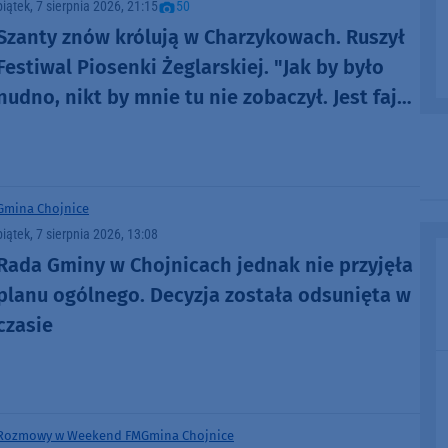
piątek, 7 sierpnia 2026, 21:15
50
Szanty znów królują w Charzykowach. Ruszył
Festiwal Piosenki Żeglarskiej. "Jak by było
nudno, nikt by mnie tu nie zobaczył. Jest fajna
atmosfera, fajna zabawa" (FOTO)
Gmina Chojnice
piątek, 7 sierpnia 2026, 13:08
Rada Gminy w Chojnicach jednak nie przyjęła
planu ogólnego. Decyzja została odsunięta w
czasie
Rozmowy w Weekend FM
Gmina Chojnice