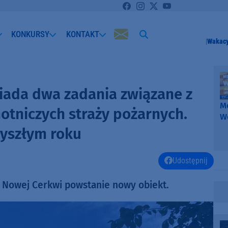
KONKURSY
KONTAKT
Wakacy
iada dwa zadania związane z
Me
otniczych straży pożarnych.
W
-
zyszłym roku
k
W
Udostępnij
 Nowej Cerkwi powstanie nowy obiekt.