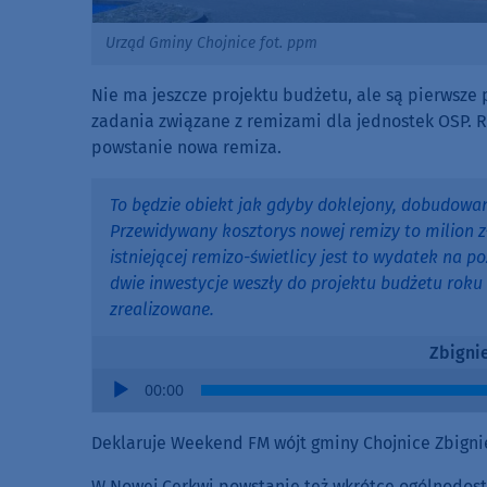
Urząd Gminy Chojnice fot. ppm
Nie ma jeszcze projektu budżetu, ale są pierwsze
zadania związane z remizami dla jednostek OSP. 
powstanie nowa remiza.
To będzie obiekt jak gdyby doklejony, dobudowany 
Przewidywany kosztorys nowej remizy to milion
istniejącej remizo-świetlicy jest to wydatek na po
dwie inwestycje weszły do projektu budżetu roku 
zrealizowane.
Zbigni
Audio
00:00
Player
Deklaruje Weekend FM wójt gminy Chojnice Zbigni
W Nowej Cerkwi powstanie też wkrótce ogólnodost