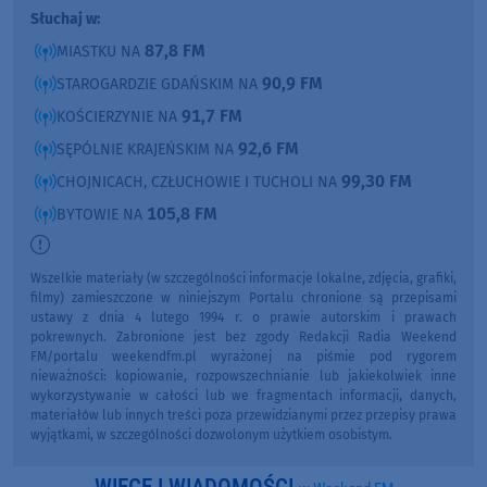
Słuchaj w:
87,8 FM
MIASTKU NA
90,9 FM
STAROGARDZIE GDAŃSKIM NA
91,7 FM
KOŚCIERZYNIE NA
92,6 FM
SĘPÓLNIE KRAJEŃSKIM NA
99,30 FM
CHOJNICACH, CZŁUCHOWIE I TUCHOLI NA
105,8 FM
BYTOWIE NA
Wszelkie materiały (w szczególności informacje lokalne, zdjęcia, grafiki,
filmy) zamieszczone w niniejszym Portalu chronione są przepisami
ustawy z dnia 4 lutego 1994 r. o prawie autorskim i prawach
pokrewnych. Zabronione jest bez zgody Redakcji Radia Weekend
FM/portalu weekendfm.pl wyrażonej na piśmie pod rygorem
nieważności: kopiowanie, rozpowszechnianie lub jakiekolwiek inne
wykorzystywanie w całości lub we fragmentach informacji, danych,
materiałów lub innych treści poza przewidzianymi przez przepisy prawa
wyjątkami, w szczególności dozwolonym użytkiem osobistym.