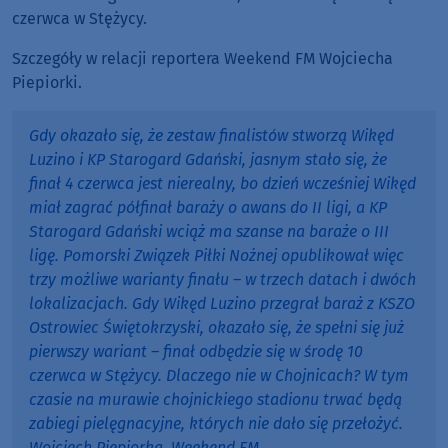
czerwca w Stężycy.
Szczegóły w relacji reportera Weekend FM Wojciecha
Piepiorki.
Gdy okazało się, że zestaw finalistów stworzą Wikęd
Luzino i KP Starogard Gdański, jasnym stało się, że
finał 4 czerwca jest nierealny, bo dzień wcześniej Wikęd
miał zagrać półfinał baraży o awans do II ligi, a KP
Starogard Gdański wciąż ma szanse na baraże o III
ligę. Pomorski Związek Piłki Nożnej opublikował więc
trzy możliwe warianty finału – w trzech datach i dwóch
lokalizacjach. Gdy Wikęd Luzino przegrał baraż z KSZO
Ostrowiec Świętokrzyski, okazało się, że spełni się już
pierwszy wariant – finał odbędzie się w środę 10
czerwca w Stężycy. Dlaczego nie w Chojnicach? W tym
czasie na murawie chojnickiego stadionu trwać będą
zabiegi pielęgnacyjne, których nie dało się przełożyć.
Wojciech Piepiorka, Weekend FM