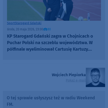
Sport
Starogard Gdański
środa, 20 maja 2026, 23:00
80
KP Starogard Gdański zagra w Chojnicach o
Puchar Polski na szczeblu województwa. W
półfinale wyeliminował Cartusię Kartuzy.
"Mecz walki, zaangażowania" (FOTO)
Wojciech Piepiorka
Pokaż e-mail
O tej sprawie usłyszysz też w radiu Weekend
FM.