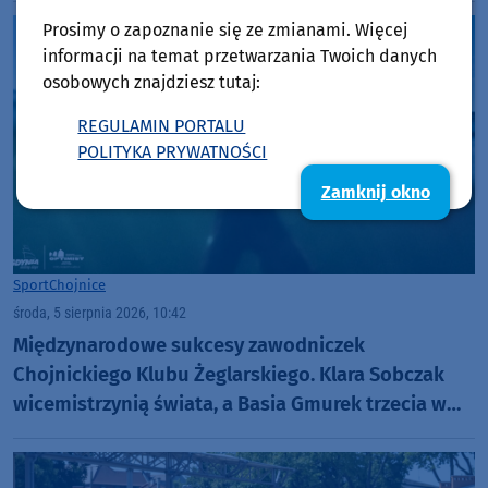
Prosimy o zapoznanie się ze zmianami. Więcej
informacji na temat przetwarzania Twoich danych
osobowych znajdziesz tutaj:
REGULAMIN PORTALU
POLITYKA PRYWATNOŚCI
Zamknij okno
Sport
Chojnice
środa, 5 sierpnia 2026, 10:42
Międzynarodowe sukcesy zawodniczek
Chojnickiego Klubu Żeglarskiego. Klara Sobczak
wicemistrzynią świata, a Basia Gmurek trzecia w
Europie. "Rewelacyjny wynik"