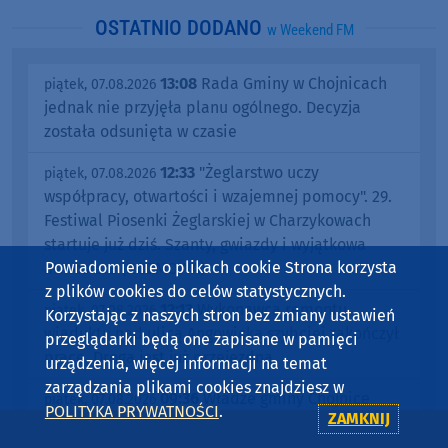
OSTATNIO DODANO
w Weekend FM
13:08
Rada Gminy w Chojnicach
piątek, 07.08.2026
jednak nie przyjęła planu ogólnego. Decyzja
została odsunięta w czasie
12:33
"Żeglarstwo uczy
piątek, 07.08.2026
współpracy, otwartości i wzajemnej pomocy". 29.
Festiwal Piosenki Żeglarskiej w Charzykowach
startuje już dziś. Szanty, gwiazdy i wyjątkowa
Powiadomienie o plikach cookie Strona korzysta
atmosfera (ROZMOWA)
z plików cookies do celów statystycznych.
12:13
Wykonawca remontu
piątek, 07.08.2026
Korzystając z naszych stron bez zmiany ustawień
wiaduktu nad ulicą Angowicką szybciej zakończył
przeglądarki będą one zapisane w pamięci
prace. Droga jest już przejezdna
urządzenia, więcej informacji na temat
zarządzania plikami cookies znajdziesz w
09:36
Władze gminy Chojnice
piątek, 07.08.2026
POLITYKA PRYWATNOŚCI
.
ZAMKNIJ
podpisały umowę na kontynuację ścieżki
rowerowej przy drodze wojewódzkiej 212. Część