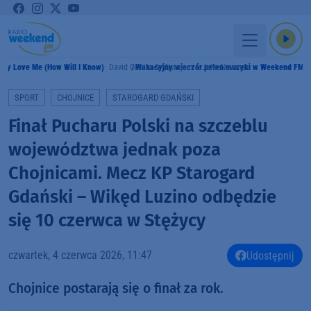
ally Love Me (How Will I Know)
David Guetta & Mistajam & John Newman
Wakacyjny wieczór pełen muzyki w Weekend FM
SPORT
CHOJNICE
STAROGARD GDAŃSKI
Finał Pucharu Polski na szczeblu
województwa jednak poza
Chojnicami. Mecz KP Starogard
Gdański – Wikęd Luzino odbędzie
się 10 czerwca w Stężycy
czwartek, 4 czerwca 2026, 11:47
Udostępnij
Chojnice postarają się o finał za rok.