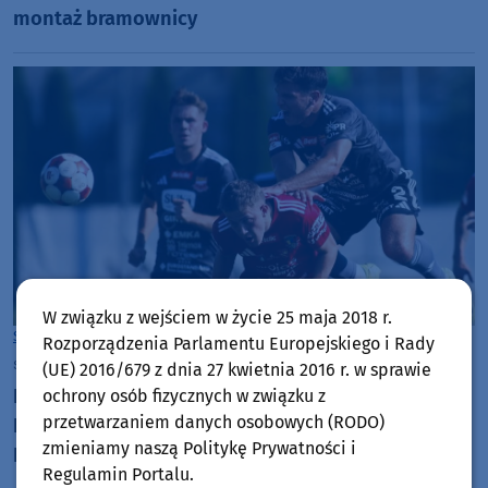
montaż bramownicy
W związku z wejściem w życie 25 maja 2018 r.
Sport
Chojnice
Rozporządzenia Parlamentu Europejskiego i Rady
środa, 5 sierpnia 2026, 19:15
(UE) 2016/679 z dnia 27 kwietnia 2016 r. w sprawie
Koszmar Chojniczanki trwa. Odpadła z Pucharu
ochrony osób fizycznych w związku z
przetwarzaniem danych osobowych (RODO)
Polski już w pierwszym meczu. Przegrała z
zmieniamy naszą Politykę Prywatności i
Podhalem Nowy Targ 0:2. "Jesteśmy w totalnym
Regulamin Portalu.
dołku. Czujemy się fatalnie"