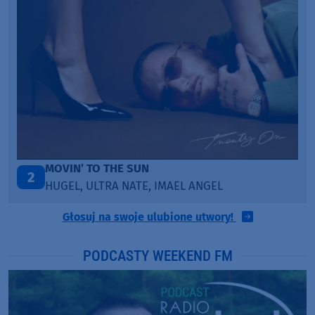
ITEPE ITEDE
3
SANAH
Głosuj na swoje ulubione utwory!
PODCASTY WEEKEND FM