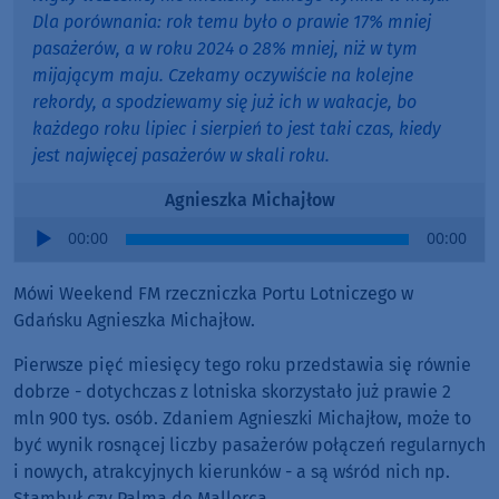
Dla porównania: rok temu było o prawie 17% mniej
pasażerów, a w roku 2024 o 28% mniej, niż w tym
mijającym maju. Czekamy oczywiście na kolejne
rekordy, a spodziewamy się już ich w wakacje, bo
każdego roku lipiec i sierpień to jest taki czas, kiedy
jest najwięcej pasażerów w skali roku.
Agnieszka Michajłow
Audio
00:00
00:00
Player
Mówi Weekend FM rzeczniczka Portu Lotniczego w
Gdańsku Agnieszka Michajłow.
Pierwsze pięć miesięcy tego roku przedstawia się równie
dobrze - dotychczas z lotniska skorzystało już prawie 2
mln 900 tys. osób. Zdaniem Agnieszki Michajłow, może to
być wynik rosnącej liczby pasażerów połączeń regularnych
i nowych, atrakcyjnych kierunków - a są wśród nich np.
Stambuł czy Palma de Mallorca.