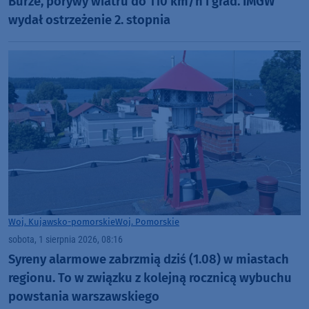
Burze, porywy wiatru do 110 km/h i grad. IMGW
wydał ostrzeżenie 2. stopnia
Woj. Kujawsko-pomorskie
Woj. Pomorskie
sobota, 1 sierpnia 2026, 08:16
Syreny alarmowe zabrzmią dziś (1.08) w miastach
regionu. To w związku z kolejną rocznicą wybuchu
powstania warszawskiego