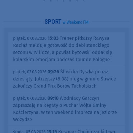
SPORT
w Weekend FM
15:03
Trener piłkarzy Rawysa
piątek, 07.08.2026
Raciąż melduje gotowość do debiutanckiego
sezonu w IV lidze, a powiat bytowski oddał się
kolarskim emocjom podczas Tour de Pologne
09:26
Śliwicka Dyszka po raz
piątek, 07.08.2026
dziesiąty. Jutrzejszy (8.08) bieg w gminie Śliwice
zakończy Grand Prix Borów Tucholskich
09:10
Wodniacy Garczyn
piątek, 07.08.2026
zapraszają na Regaty o Puchar Wójta Gminy
Kościerzyna. W ten weekend impreza na jeziorze
Wdzydze
19:15
Koszmar Chojniczanki trwa.
środa, 05.08.2026