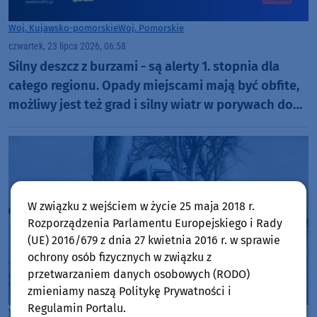
Woj. Kujawsko-pomorskie
Woj. Pomorskie
czwartek, 23 lipca 2026, 06:58
Silny deszcz z burzami - są alerty 1. stopnia dla
całego regionu. Opady miejscami mają być obfite,
możliwy jest też grad i silny wiatr w porywach do
65 km/h
W związku z wejściem w życie 25 maja 2018 r.
Rozporządzenia Parlamentu Europejskiego i Rady
(UE) 2016/679 z dnia 27 kwietnia 2016 r. w sprawie
ochrony osób fizycznych w związku z
przetwarzaniem danych osobowych (RODO)
zmieniamy naszą Politykę Prywatności i
Regulamin Portalu.
Woj. Pomorskie