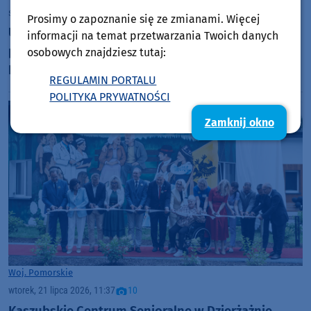
środa, 22 lipca 2026, 09:27
Prosimy o zapoznanie się ze zmianami. Więcej
Uniewinnienie po prawie 13 latach. Zakończył się
informacji na temat przetwarzania Twoich danych
proces po tragicznym wypadku autobusu w gminie
osobowych znajdziesz tutaj:
Przechlewo
REGULAMIN PORTALU
POLITYKA PRYWATNOŚCI
Zamknij okno
Woj. Pomorskie
wtorek, 21 lipca 2026, 11:37
10
Kaszubskie Centrum Senioralne w Dzierżążnie