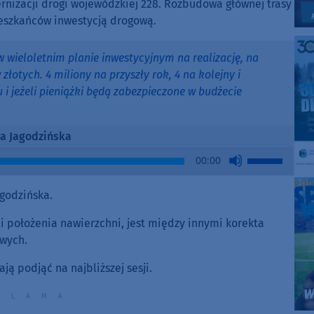
nizacji drogi wojewódzkiej 228. Rozbudowa głównej trasy
ieszkańców inwestycją drogową.
w wieloletnim planie inwestycyjnym na realizację, na
łotych. 4 miliony na przyszły rok, 4 na kolejny i
 i jeżeli pieniążki będą zabezpieczone w budżecie
la Jagodzińska
Use
00:00
Up/Down
Arrow
godzińska.
keys
to
i położenia nawierzchni, jest między innymi korekta
increase
owych.
or
ą podjąć na najbliższej sesji.
decrease
volume.