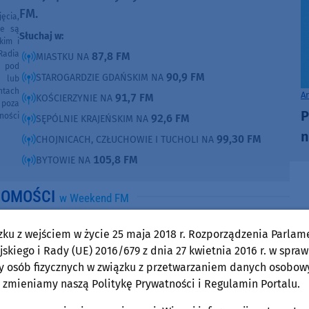
FM.
ęcia,
ne są
Słuchaj w:
kim i
Radia
87,8 FM
MIASTKU NA
e pod
90,9 FM
STAROGARDZIE GDAŃSKIM NA
e lub
ntach
A
91,7 FM
KOŚCIERZYNIE NA
poza
P
ności
92,6 FM
SĘPÓLNIE KRAJEŃSKIM NA
n
99,30 FM
CHOJNICACH, CZŁUCHOWIE I TUCHOLI NA
105,8 FM
BYTOWIE NA
DOMOŚCI
w Weekend FM
Gmina Parchowo
zku z wejściem w życie 25 maja 2018 r. Rozporządzenia Parlam
środa, 5 sierpnia 2026, 07:01
skiego i Rady (UE) 2016/679 z dnia 27 kwietnia 2016 r. w spraw
Pierwszy Żłobek Gminny w Parchowie
y osób fizycznych w związku z przetwarzaniem danych osobow
 zmieniamy naszą Politykę Prywatności i Regulamin Portalu.
oficjalnie otwarty. Placówka może przyjąć do