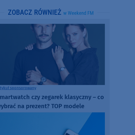
ZOBACZ RÓWNIEŻ
w Weekend FM
rtykuł sponsorowany
martwatch czy zegarek klasyczny – co
ybrać na prezent? TOP modele