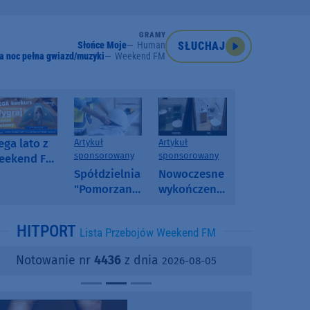
GRAMY
Słońce Moje
Human
SŁUCHAJ
a noc pełna gwiazd/muzyki
Weekend FM
ga lato z
Artykuł
Artykuł
sponsorowany
sponsorowany
eekend FM
 poranny
Spółdzielnia
Nowoczesne
onkurs w
"Pomorzanka"
wykończenia
eekend FM
w
ścian.
Człuchowie
Dlaczego
HITPORT
Lista Przebojów Weekend FM
informuje o
SPC, WPC i
przetargach
fornir
Notowanie nr
4436
z dnia
2026-08-05
i ofertach
kamienny
najmu
zyskują na
popularności?