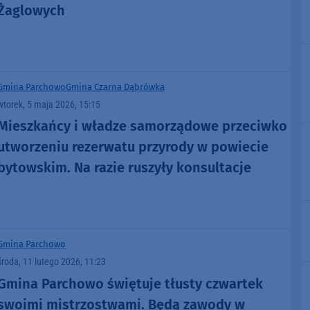
Żaglowych
Gmina Parchowo
Gmina Czarna Dąbrówka
wtorek, 5 maja 2026, 15:15
Mieszkańcy i władze samorządowe przeciwko
utworzeniu rezerwatu przyrody w powiecie
bytowskim. Na razie ruszyły konsultacje
Gmina Parchowo
środa, 11 lutego 2026, 11:23
Gmina Parchowo świętuje tłusty czwartek
swoimi mistrzostwami. Będą zawody w