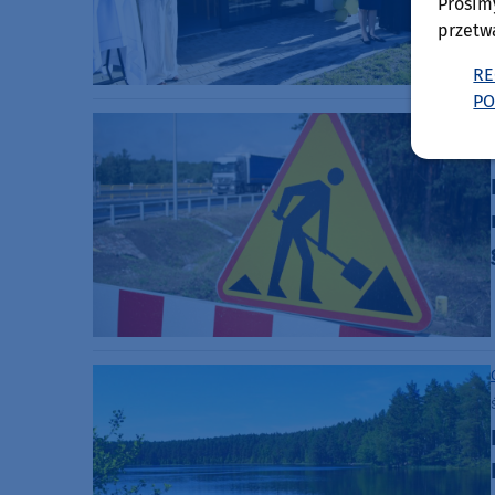
Prosim
przetw
RE
PO