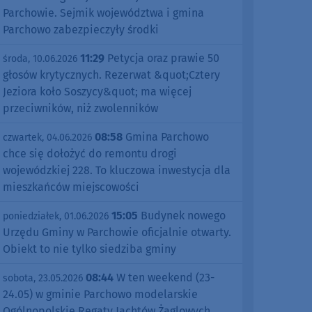
Parchowie. Sejmik województwa i gmina
Parchowo zabezpieczyły środki
11:29
Petycja oraz prawie 50
środa, 10.06.2026
głosów krytycznych. Rezerwat &quot;Cztery
Jeziora koło Soszycy&quot; ma więcej
przeciwników, niż zwolenników
08:58
Gmina Parchowo
czwartek, 04.06.2026
chce się dołożyć do remontu drogi
wojewódzkiej 228. To kluczowa inwestycja dla
mieszkańców miejscowości
15:05
Budynek nowego
poniedziałek, 01.06.2026
Urzędu Gminy w Parchowie oficjalnie otwarty.
Obiekt to nie tylko siedziba gminy
08:44
W ten weekend (23-
sobota, 23.05.2026
24.05) w gminie Parchowo modelarskie
Ogólnopolskie Regaty Jachtów Żaglowych