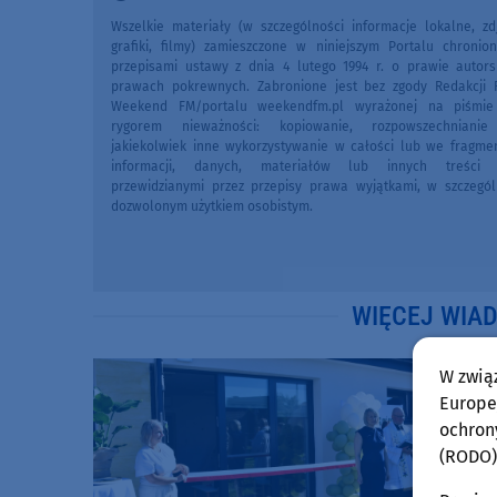
Wszelkie materiały (w szczególności informacje lokalne, zdj
grafiki, filmy) zamieszczone w niniejszym Portalu chronio
przepisami ustawy z dnia 4 lutego 1994 r. o prawie autors
prawach pokrewnych. Zabronione jest bez zgody Redakcji 
Weekend FM/portalu weekendfm.pl wyrażonej na piśmi
rygorem nieważności: kopiowanie, rozpowszechniani
jakiekolwiek inne wykorzystywanie w całości lub we fragme
informacji, danych, materiałów lub innych treści 
przewidzianymi przez przepisy prawa wyjątkami, w szczegól
dozwolonym użytkiem osobistym.
WIĘCEJ WIA
W zwią
Europej
ochron
(RODO)