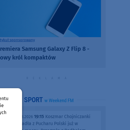
rtykuł sponsorowany
remiera Samsung Galaxy Z Flip 8 -
owy król kompaktów
entu
SPORT
w Weekend FM
ie
ych
19:15
Koszmar Chojniczanki
środa, 05.08.2026
trwa. Odpadła z Pucharu Polski już w