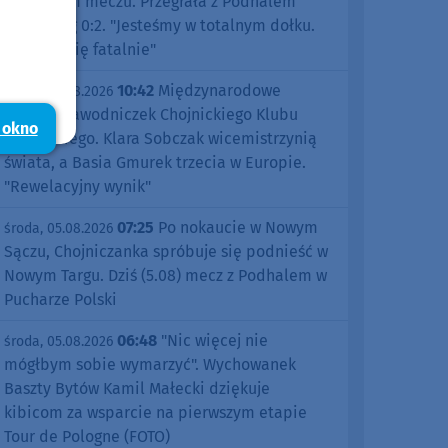
pierwszym meczu. Przegrała z Podhalem
Nowy Targ 0:2. "Jesteśmy w totalnym dołku.
Czujemy się fatalnie"
10:42
Międzynarodowe
środa, 05.08.2026
sukcesy zawodniczek Chojnickiego Klubu
 okno
Żeglarskiego. Klara Sobczak wicemistrzynią
świata, a Basia Gmurek trzecia w Europie.
"Rewelacyjny wynik"
07:25
Po nokaucie w Nowym
środa, 05.08.2026
Sączu, Chojniczanka spróbuje się podnieść w
Nowym Targu. Dziś (5.08) mecz z Podhalem w
Pucharze Polski
06:48
"Nic więcej nie
środa, 05.08.2026
mógłbym sobie wymarzyć". Wychowanek
Baszty Bytów Kamil Małecki dziękuje
kibicom za wsparcie na pierwszym etapie
Tour de Pologne (FOTO)