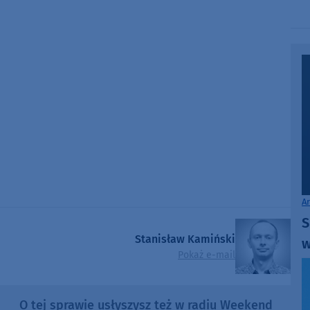
A
S
Stanisław Kamiński
w
Pokaż e-mail
O tej sprawie usłyszysz też w radiu Weekend