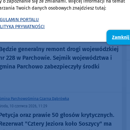
20 dzieci
y o zapoznanie się ze zmianami. Więcej informacji na temat
arzania Twoich danych osobowych znajdziesz tutaj:
GULAMIN PORTALU
LITYKA PRYWATNOŚCI
Gmina Parchowo
Zamknij
wtorek, 28 lipca 2026, 07:39
Będzie generalny remont drogi wojewódzkiej
nr 228 w Parchowie. Sejmik województwa i
gmina Parchowo zabezpieczyły środki
Gmina Parchowo
Gmina Czarna Dąbrówka
środa, 10 czerwca 2026, 11:29
Petycja oraz prawie 50 głosów krytycznych.
Rezerwat "Cztery Jeziora koło Soszycy" ma