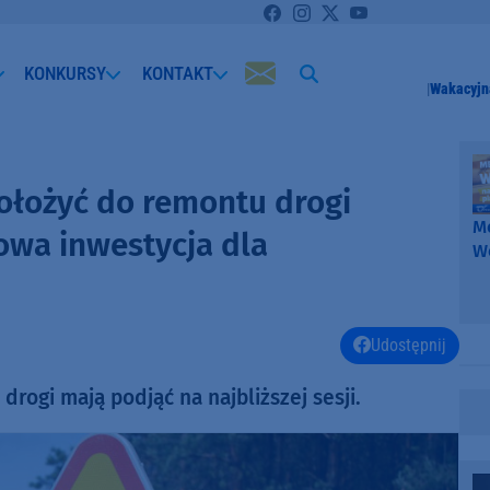
KONKURSY
KONTAKT
Wakacyjn
ołożyć do remontu drogi
Me
owa inwestycja dla
W
-
k
W
Udostępnij
rogi mają podjąć na najbliższej sesji.