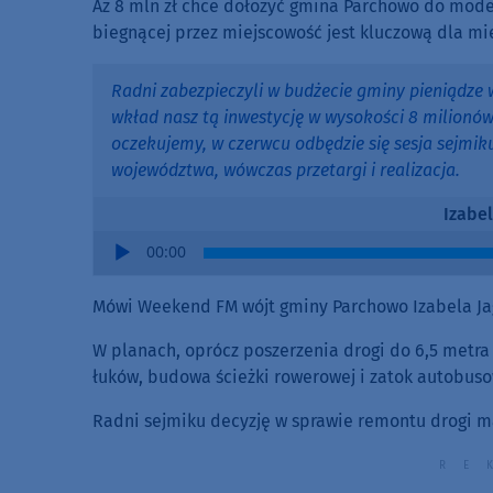
Aż 8 mln zł chce dołożyć gmina Parchowo do moder
biegnącej przez miejscowość jest kluczową dla m
Radni zabezpieczyli w budżecie gminy pieniądze 
wkład nasz tą inwestycję w wysokości 8 milionów z
oczekujemy, w czerwcu odbędzie się sesja sejmiku
województwa, wówczas przetargi i realizacja.
Izabe
Audio
00:00
Player
Mówi Weekend FM wójt gminy Parchowo Izabela Ja
W planach, oprócz poszerzenia drogi do 6,5 metra 
łuków, budowa ścieżki rowerowej i zatok autobus
Radni sejmiku decyzję w sprawie remontu drogi maj