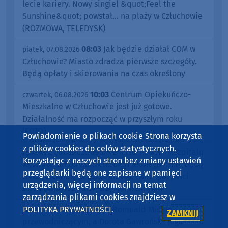
lecie kariery. Nowy singiel &quot;Feel the
Sunshine&quot; powstał... na plaży w Człuchowie
(ROZMOWA, TELEDYSK)
08:03
Jak będzie działał COM w
piątek, 07.08.2026
Człuchowie? Miasto zdradza pierwsze szczegóły.
Będą opłaty i skierowania na czas określony
10:03
Centrum Opiekuńczo-
czwartek, 06.08.2026
Mieszkalne w Człuchowie jest już gotowe.
Działalność ma rozpocząć w przyszłym roku
(FOTO)
Powiadomienie o plikach cookie Strona korzysta
z plików cookies do celów statystycznych.
09:05
W człuchowskim szpitalu
czwartek, 06.08.2026
Korzystając z naszych stron bez zmiany ustawień
wystartował oddział chirurgii jednego dnia. Będą
przeglądarki będą one zapisane w pamięci
tu realizowane proste zabiegi. "Nasi pacjenci
urządzenia, więcej informacji na temat
będą odpowiednio tutaj zaopiekowani"
zarządzania plikami cookies znajdziesz w
08:04
Romuald Misiun
POLITYKA PRYWATNOŚCI
.
czwartek, 06.08.2026
ZAMKNIJ
przewodniczącym, a Dorota Gawrońska jego