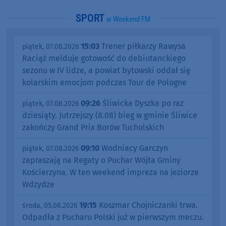
SPORT
w Weekend FM
15:03
Trener piłkarzy Rawysa
piątek, 07.08.2026
Raciąż melduje gotowość do debiutanckiego
sezonu w IV lidze, a powiat bytowski oddał się
kolarskim emocjom podczas Tour de Pologne
09:26
Śliwicka Dyszka po raz
piątek, 07.08.2026
dziesiąty. Jutrzejszy (8.08) bieg w gminie Śliwice
zakończy Grand Prix Borów Tucholskich
09:10
Wodniacy Garczyn
piątek, 07.08.2026
zapraszają na Regaty o Puchar Wójta Gminy
Kościerzyna. W ten weekend impreza na jeziorze
Wdzydze
19:15
Koszmar Chojniczanki trwa.
środa, 05.08.2026
Odpadła z Pucharu Polski już w pierwszym meczu.