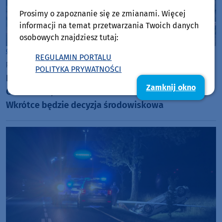
Prosimy o zapoznanie się ze zmianami. Więcej
informacji na temat przetwarzania Twoich danych
osobowych znajdziesz tutaj:
Człuchów
REGULAMIN PORTALU
poniedziałek, 3 sierpnia 2026, 11:25
POLITYKA PRYWATNOŚCI
RDOŚ zgadza się na budowę obwodnicy
Zamknij okno
Człuchowa, ale stawia kilkadziesiąt warunków.
Wkrótce będzie decyzja środowiskowa