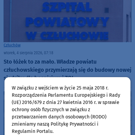
Człuchów
wtorek, 4 sierpnia 2026, 07:18
Sto łóżek to za mało. Władze powiatu
człuchowskiego przymierzają się do budowy nowej
siedziby dla hospicjum i ZOL
W związku z wejściem w życie 25 maja 2018 r.
Rozporządzenia Parlamentu Europejskiego i Rady
(UE) 2016/679 z dnia 27 kwietnia 2016 r. w sprawie
ochrony osób fizycznych w związku z
przetwarzaniem danych osobowych (RODO)
zmieniamy naszą Politykę Prywatności i
Regulamin Portalu.