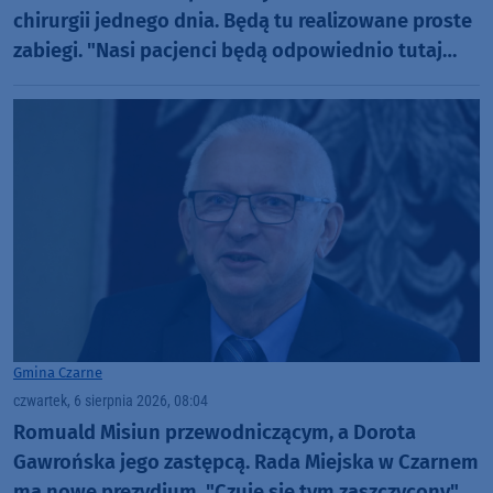
chirurgii jednego dnia. Będą tu realizowane proste
zabiegi. "Nasi pacjenci będą odpowiednio tutaj
zaopiekowani"
Gmina Czarne
czwartek, 6 sierpnia 2026, 08:04
Romuald Misiun przewodniczącym, a Dorota
Gawrońska jego zastępcą. Rada Miejska w Czarnem
ma nowe prezydium. "Czuję się tym zaszczycony"