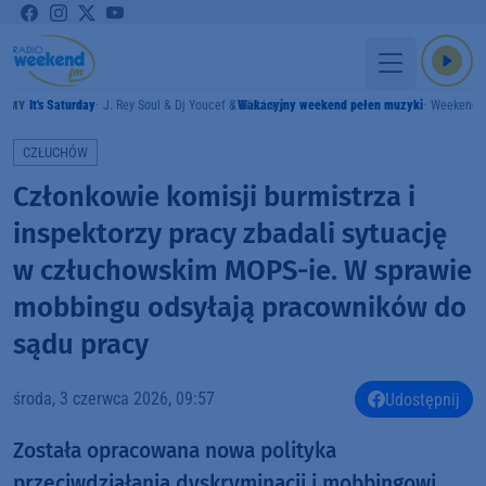
It's Saturday
J. Rey Soul & Dj Youcef & Will.i.am
Wakacyjny weekend pełen muzyki
Weekend 
RAMY
CZŁUCHÓW
Członkowie komisji burmistrza i
inspektorzy pracy zbadali sytuację
w człuchowskim MOPS-ie. W sprawie
mobbingu odsyłają pracowników do
sądu pracy
środa, 3 czerwca 2026, 09:57
Udostępnij
Została opracowana nowa polityka
przeciwdziałania dyskryminacji i mobbingowi.