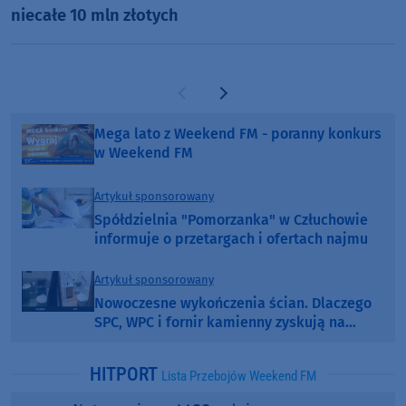
niecałe 10 mln złotych
Poprzednia strona
Następna strona
Mega lato z Weekend FM - poranny konkurs
w Weekend FM
Artykuł sponsorowany
Spółdzielnia "Pomorzanka" w Człuchowie
informuje o przetargach i ofertach najmu
Artykuł sponsorowany
Nowoczesne wykończenia ścian. Dlaczego
SPC, WPC i fornir kamienny zyskują na
popularności?
HITPORT
Lista Przebojów Weekend FM