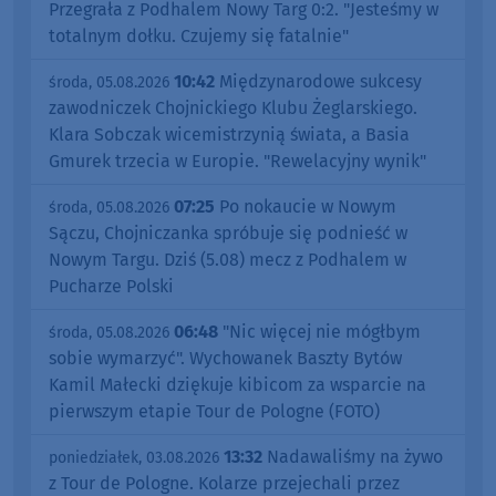
Przegrała z Podhalem Nowy Targ 0:2. "Jesteśmy w
totalnym dołku. Czujemy się fatalnie"
10:42
Międzynarodowe sukcesy
środa, 05.08.2026
zawodniczek Chojnickiego Klubu Żeglarskiego.
Klara Sobczak wicemistrzynią świata, a Basia
Gmurek trzecia w Europie. "Rewelacyjny wynik"
07:25
Po nokaucie w Nowym
środa, 05.08.2026
Sączu, Chojniczanka spróbuje się podnieść w
Nowym Targu. Dziś (5.08) mecz z Podhalem w
Pucharze Polski
06:48
"Nic więcej nie mógłbym
środa, 05.08.2026
sobie wymarzyć". Wychowanek Baszty Bytów
Kamil Małecki dziękuje kibicom za wsparcie na
pierwszym etapie Tour de Pologne (FOTO)
13:32
Nadawaliśmy na żywo
poniedziałek, 03.08.2026
z Tour de Pologne. Kolarze przejechali przez