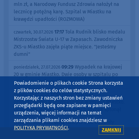
mln zł, a Narodowy Fundusz Zdrowia nałożył na
lecznicę potężną karę. Szpital w Miastku na
krawędzi upadłości (ROZMOWA)
17:17
Tola Rudnik blisko medalu
czwartek, 30.07.2026
Mistrzostw Świata U-17 w Zapasach. Zawodniczka
ZKS-u Miastko zajęła piąte miejsce. "Jesteśmy
dumni"
09:29
Wypadek na krajowej
poniedziałek, 27.07.2026
20 w gminie Miastko. Dwie osoby w szpitalu po
zderzeniu ciężarówki i busa
Powiadomienie o plikach cookie Strona korzysta
z plików cookies do celów statystycznych.
17:51
Pożar zakładu
sobota, 25.07.2026
Korzystając z naszych stron bez zmiany ustawień
produkcyjnego w Trzebieszynie w gminie Miastko.
przeglądarki będą one zapisane w pamięci
Ucierpiała jedna osoba, a cały budynek spłonął
urządzenia, więcej informacji na temat
zarządzania plikami cookies znajdziesz w
07:16
Kolejne dwa oddziały
czwartek, 23.07.2026
POLITYKA PRYWATNOŚCI
.
Szpitala Miejskiego w Miastku zawieszone. Tym
ZAMKNIJ
razem chodzi o Oddział Chirurgiczny oraz Oddział