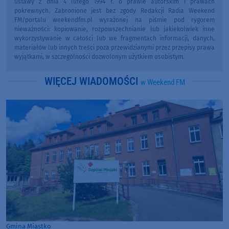
ustawy z dnia 4 lutego 1994 r. o prawie autorskim i prawach
pokrewnych. Zabronione jest bez zgody Redakcji Radia Weekend
FM/portalu weekendfm.pl wyrażonej na piśmie pod rygorem
nieważności: kopiowanie, rozpowszechnianie lub jakiekolwiek inne
wykorzystywanie w całości lub we fragmentach informacji, danych,
materiałów lub innych treści poza przewidzianymi przez przepisy prawa
wyjątkami, w szczególności dozwolonym użytkiem osobistym.
WIĘCEJ WIADOMOŚCI
w Weekend FM
Gmina Miastko