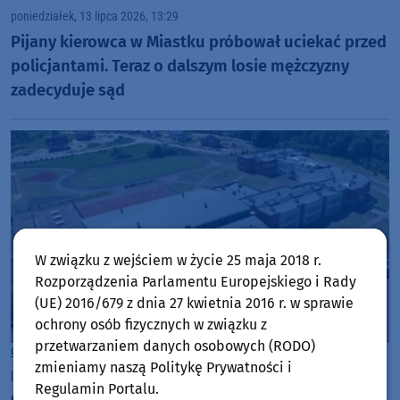
poniedziałek, 13 lipca 2026, 13:29
Pijany kierowca w Miastku próbował uciekać przed
policjantami. Teraz o dalszym losie mężczyzny
zadecyduje sąd
W związku z wejściem w życie 25 maja 2018 r.
Rozporządzenia Parlamentu Europejskiego i Rady
(UE) 2016/679 z dnia 27 kwietnia 2016 r. w sprawie
ochrony osób fizycznych w związku z
przetwarzaniem danych osobowych (RODO)
Gmina Miastko
zmieniamy naszą Politykę Prywatności i
poniedziałek, 13 lipca 2026, 09:22
Regulamin Portalu.