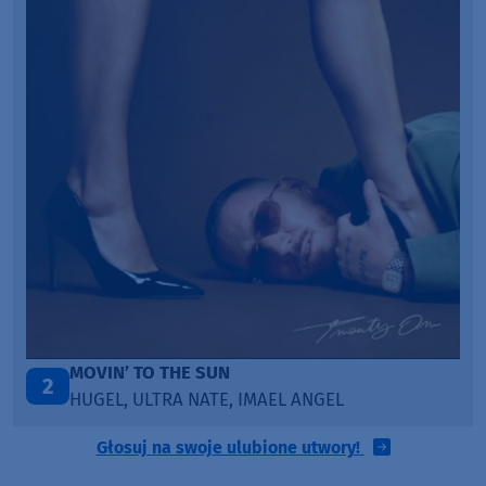
TAŃCZ!
3
BLETKA
Głosuj na swoje ulubione utwory!