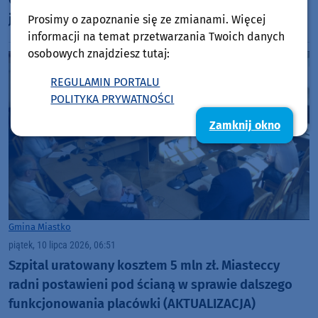
Czy w Miastku wszystkie podstawówki utworzą
jeden zespół szkół? Taki jest plan władz miasta
Prosimy o zapoznanie się ze zmianami. Więcej
informacji na temat przetwarzania Twoich danych
osobowych znajdziesz tutaj:
REGULAMIN PORTALU
POLITYKA PRYWATNOŚCI
Zamknij okno
Gmina Miastko
piątek, 10 lipca 2026, 06:51
Szpital uratowany kosztem 5 mln zł. Miasteccy
radni postawieni pod ścianą w sprawie dalszego
funkcjonowania placówki (AKTUALIZACJA)