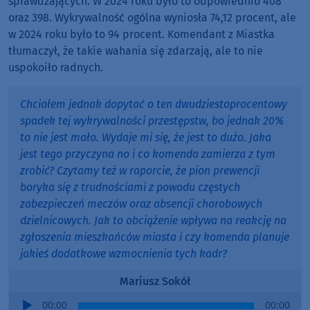
sprawdzających. W 2024 roku było to odpowiednio 408
oraz 398. Wykrywalność ogólna wyniosła 74,12 procent, ale
w 2024 roku było to 94 procent. Komendant z Miastka
tłumaczył, że takie wahania się zdarzają, ale to nie
uspokoiło radnych.
Chciałem jednak dopytać o ten dwudziestoprocentowy
spadek tej wykrywalności przestępstw, bo jednak 20%
to nie jest mało. Wydaje mi się, że jest to dużo. Jaka
jest tego przyczyna no i co komenda zamierza z tym
zrobić? Czytamy też w raporcie, że pion prewencji
boryka się z trudnościami z powodu częstych
zabezpieczeń meczów oraz absencji chorobowych
dzielnicowych. Jak to obciążenie wpływa na reakcję na
zgłoszenia mieszkańców miasta i czy komenda planuje
jakieś dodatkowe wzmocnienia tych kadr?
Mariusz Sokół
Audio
00:00
00:00