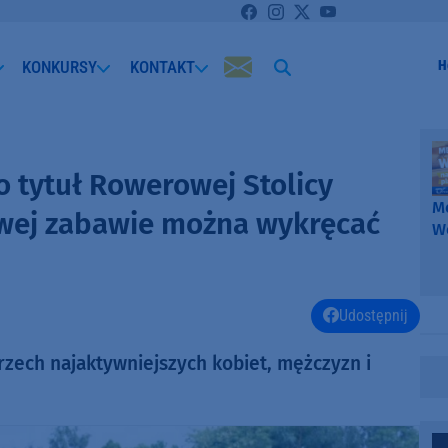
KONKURSY
KONTAKT
H
o tytuł Rowerowej Stolicy
Me
owej zabawie można wykręcać
W
-
k
W
Udostępnij
zech najaktywniejszych kobiet, mężczyzn i