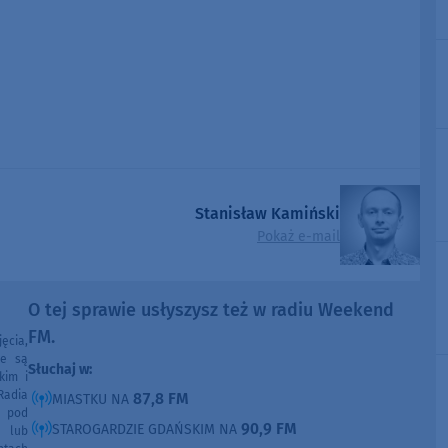
Stanisław Kamiński
Pokaż e-mail
O tej sprawie usłyszysz też w radiu Weekend
FM.
ęcia,
ne są
Słuchaj w:
kim i
Radia
87,8 FM
MIASTKU NA
e pod
90,9 FM
STAROGARDZIE GDAŃSKIM NA
e lub