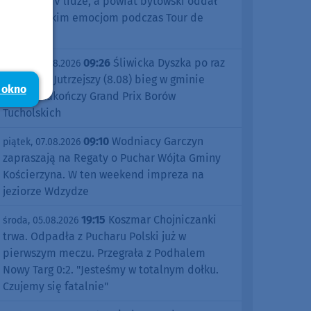
sezonu w IV lidze, a powiat bytowski oddał
się kolarskim emocjom podczas Tour de
Pologne
09:26
Śliwicka Dyszka po raz
piątek, 07.08.2026
dziesiąty. Jutrzejszy (8.08) bieg w gminie
 okno
Śliwice zakończy Grand Prix Borów
Tucholskich
09:10
Wodniacy Garczyn
piątek, 07.08.2026
zapraszają na Regaty o Puchar Wójta Gminy
Kościerzyna. W ten weekend impreza na
jeziorze Wdzydze
19:15
Koszmar Chojniczanki
środa, 05.08.2026
trwa. Odpadła z Pucharu Polski już w
pierwszym meczu. Przegrała z Podhalem
Nowy Targ 0:2. "Jesteśmy w totalnym dołku.
Czujemy się fatalnie"