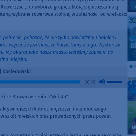
Rowerzyści, po wyborze grupy, z którą się utożsamiają,
ostaną wybrane rowerowe stolice, w zależności od wielkości
c pokręcić, pokazać, że nie tylko powiedzmy Chojnice i
raz więcej, że jeździmy, że korzystamy z tego. Wystarczy
acji. My akurat jako nasze miasto jesteśmy zapisani do
mina miejska.
j Kosiedowski
Use
00:00
Up/Down
Arrow
ki ze Stowarzyszenia "Cyklista".
keys
to
jaktywniejszych kobiet, mężczyzn i najmłodszego
increase
ów szkół miejskich oraz prowadzonych przez powiat
or
decrease
ywne korzystanie z niej w trakcie jazdy. Zabawa zakończy