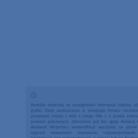
Wszelkie materiały (w szczególności informacje lokalne, zdj
grafiki, filmy) zamieszczone w niniejszym Portalu chronio
przepisami ustawy z dnia 4 lutego 1994 r. o prawie autors
prawach pokrewnych. Zabronione jest bez zgody Redakcji 
Weekend FM/portalu weekendfm.pl wyrażonej na piśmi
rygorem nieważności: kopiowanie, rozpowszechniani