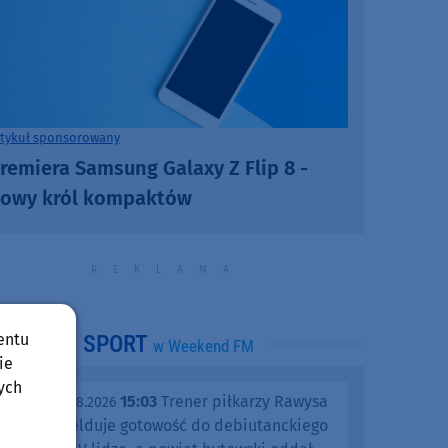
rtykuł sponsorowany
remiera Samsung Galaxy Z Flip 8 -
owy król kompaktów
entu
SPORT
w Weekend FM
ie
ych
15:03
Trener piłkarzy Rawysa
piątek, 07.08.2026
Raciąż melduje gotowość do debiutanckiego