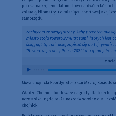
polega na kręceniu kilometrów na dwóch kółkach. 
zbierają kilometry. Po miesiącu sportowej akcji z
samorządu.
Zachęcam ze swojej strony, żeby przez ten miesią
miasto stoją rowerowymi trasami, których jest co
ściągnąć tą aplikację, zapisać się do tej rywaliz
"Rowerowej stolicy Polski 2026" dla gmin jako g
Macie
Audio
00:00
Player
Mówi chojnicki koordynator akcji Maciej Kosiedows
Władze Chojnic ufundowały nagrody dla trzech na
uczestnika. Będą także nagrody szkolne dla uczni
chojnicki.
Podstawą rywalizacji jest pobranie aplikacji i akt