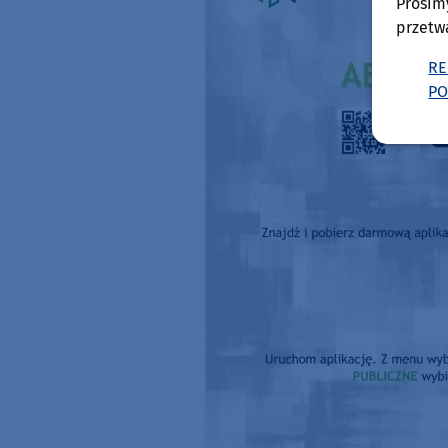
Prosim
przetw
RE
PO