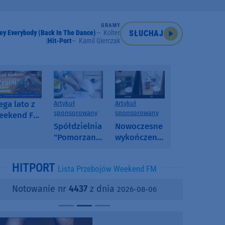
GRAMY
ey Everybody (Back In The Dance)
Kolter
SŁUCHAJ
Hit-Port
Kamil Gierczak
ga lato z
Artykuł
Artykuł
sponsorowany
sponsorowany
eekend FM
 poranny
Spółdzielnia
Nowoczesne
onkurs w
"Pomorzanka"
wykończenia
eekend FM
w
ścian.
Człuchowie
Dlaczego
HITPORT
Lista Przebojów Weekend FM
informuje o
SPC, WPC i
przetargach
fornir
Notowanie nr
4437
z dnia
2026-08-06
i ofertach
kamienny
najmu
zyskują na
popularności?