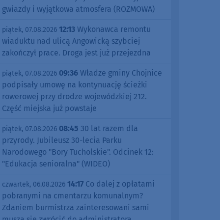
gwiazdy i wyjątkowa atmosfera (ROZMOWA)
12:13
Wykonawca remontu
piątek, 07.08.2026
wiaduktu nad ulicą Angowicką szybciej
zakończył prace. Droga jest już przejezdna
09:36
Władze gminy Chojnice
piątek, 07.08.2026
podpisały umowę na kontynuację ścieżki
rowerowej przy drodze wojewódzkiej 212.
Część miejska już powstaje
08:45
30 lat razem dla
piątek, 07.08.2026
przyrody. Jubileusz 30-lecia Parku
Narodowego "Bory Tucholskie". Odcinek 12:
"Edukacja senioralna" (WIDEO)
14:17
Co dalej z opłatami
czwartek, 06.08.2026
pobranymi na cmentarzu komunalnym?
Zdaniem burmistrza zainteresowani sami
muszą się zwrócić do administratora