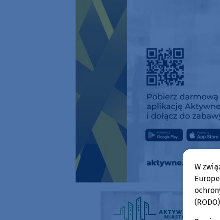
W zwią
Europej
ochron
(RODO)