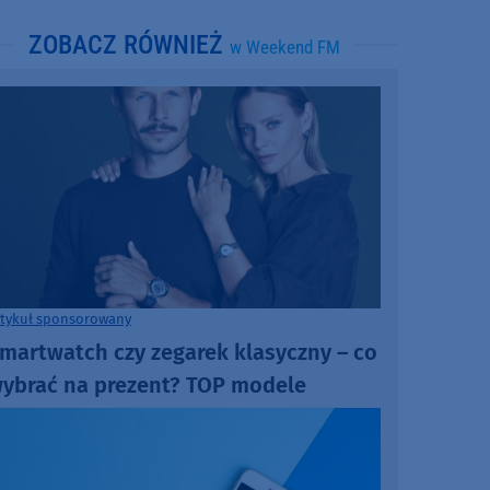
ZOBACZ RÓWNIEŻ
w Weekend FM
rtykuł sponsorowany
martwatch czy zegarek klasyczny – co
ybrać na prezent? TOP modele