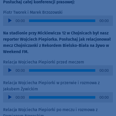
Posłuchaj całej konferencji prasowej:
Piotr Tworek i Marek Brzozowski
Audio
00:00
00:00
Player
Na stadionie przy Mickiewicza 12 w Chojnicach był nasz
reporter Wojciech Piepiorka. Posłuchaj jak relacjonował
mecz Chojniczanki z Rekordem Bielsko-Biała na żywo w
Weekend FM.
Relacja Wojciecha Piepiorki przed meczem
Audio
00:00
00:00
Player
Relacja Wojciecha Piepiorki w przerwie i rozmowa z
Jakubem Żywickim
Audio
00:00
00:00
Player
Relacja Wojciecha Piepiorki po meczu i rozmowa z
Damianem Nowackim