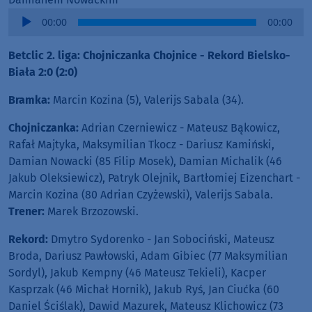
Audio
00:00
00:00
Player
Betclic 2. liga: Chojniczanka Chojnice - Rekord Bielsko-
Biała 2:0 (2:0)
Bramka:
Marcin Kozina (5), Valerijs Sabala (34).
Chojniczanka:
Adrian Czerniewicz - Mateusz Bąkowicz,
Rafał Majtyka, Maksymilian Tkocz - Dariusz Kamiński,
Damian Nowacki (85 Filip Mosek), Damian Michalik (46
Jakub Oleksiewicz), Patryk Olejnik, Bartłomiej Eizenchart -
Marcin Kozina (80 Adrian Czyżewski), Valerijs Sabala.
Trener:
Marek Brzozowski.
Rekord:
Dmytro Sydorenko - Jan Sobociński, Mateusz
Broda, Dariusz Pawłowski, Adam Gibiec (77 Maksymilian
Sordyl), Jakub Kempny (46 Mateusz Tekieli), Kacper
Kasprzak (46 Michał Hornik), Jakub Ryś, Jan Ciućka (60
Daniel Ściślak), Dawid Mazurek, Mateusz Klichowicz (73