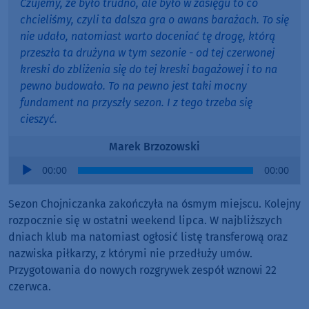
Czujemy, że było trudno, ale było w zasięgu to co
chcieliśmy, czyli ta dalsza gra o awans barażach. To się
nie udało, natomiast warto doceniać tę drogę, którą
przeszła ta drużyna w tym sezonie - od tej czerwonej
kreski do zbliżenia się do tej kreski bagażowej i to na
pewno budowało. To na pewno jest taki mocny
fundament na przyszły sezon. I z tego trzeba się
cieszyć.
Marek Brzozowski
Audio
00:00
00:00
Player
S
ezon Chojniczanka zakończyła na ósmym miejscu. Kolejny
rozpocznie się w ostatni weekend lipca. W najbliższych
dniach klub ma natomiast ogłosić listę transferową oraz
nazwiska piłkarzy, z którymi nie przedłuży umów.
Przygotowania do nowych rozgrywek zespół wznowi 22
czerwca.