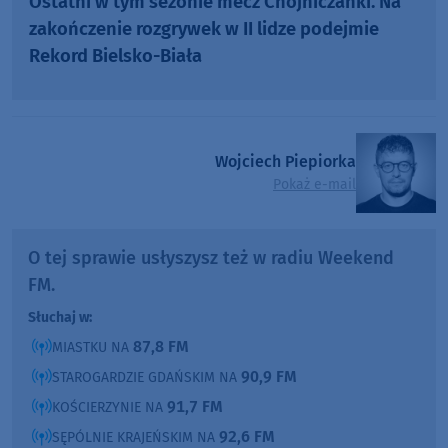
Ostatni w tym sezonie mecz Chojniczanki. Na
zakończenie rozgrywek w II lidze podejmie
Rekord Bielsko-Biała
Wojciech Piepiorka
Pokaż e-mail
O tej sprawie usłyszysz też w radiu Weekend
FM.
Słuchaj w:
87,8 FM
MIASTKU NA
90,9 FM
STAROGARDZIE GDAŃSKIM NA
91,7 FM
KOŚCIERZYNIE NA
92,6 FM
SĘPÓLNIE KRAJEŃSKIM NA