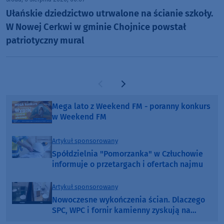
Ułańskie dziedzictwo utrwalone na ścianie szkoły.
W Nowej Cerkwi w gminie Chojnice powstał
patriotyczny mural
Poprzednia strona
Następna strona
Mega lato z Weekend FM - poranny konkurs
w Weekend FM
Artykuł sponsorowany
Spółdzielnia "Pomorzanka" w Człuchowie
informuje o przetargach i ofertach najmu
Artykuł sponsorowany
Nowoczesne wykończenia ścian. Dlaczego
SPC, WPC i fornir kamienny zyskują na
popularności?