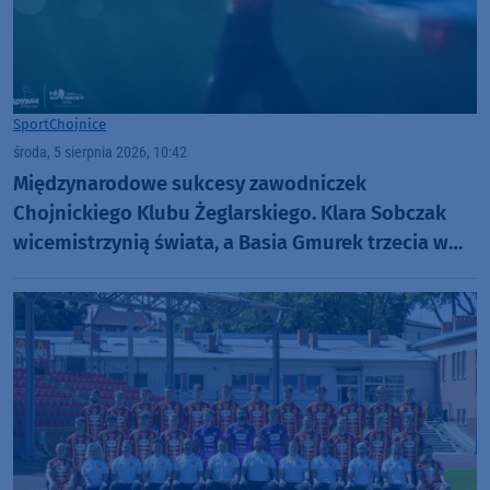
Sport
Chojnice
środa, 5 sierpnia 2026, 10:42
Międzynarodowe sukcesy zawodniczek
Chojnickiego Klubu Żeglarskiego. Klara Sobczak
wicemistrzynią świata, a Basia Gmurek trzecia w
Europie. "Rewelacyjny wynik"