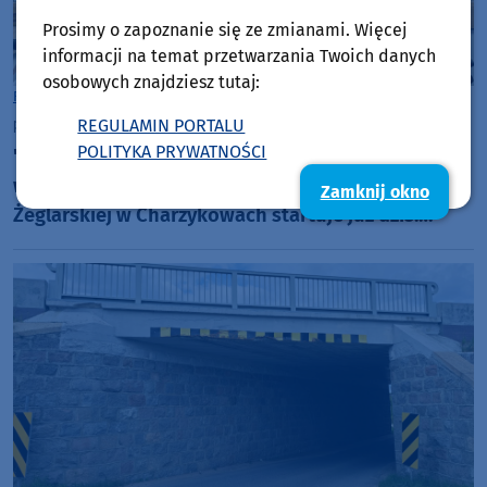
Prosimy o zapoznanie się ze zmianami. Więcej
informacji na temat przetwarzania Twoich danych
osobowych znajdziesz tutaj:
Rozmowy w Weekend FM
Gmina Chojnice
REGULAMIN PORTALU
piątek, 7 sierpnia 2026, 12:33
POLITYKA PRYWATNOŚCI
"Żeglarstwo uczy współpracy, otwartości i
wzajemnej pomocy". 29. Festiwal Piosenki
Zamknij okno
Żeglarskiej w Charzykowach startuje już dziś.
Szanty, gwiazdy i wyjątkowa atmosfera (ROZMOWA)