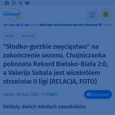
Lato Jak Ze Snu
Beata Kozidrak
Wakacyjny wieczór pełen muzyki w Weekend FM
Weekend
GRAMY
SPORT
CHOJNICE
"Słodko-gorzkie zwycięstwo" na
zakończenie sezonu. Chojniczanka
pokonała Rekord Bielsko-Biała 2:0,
a Valerijs Sabala jest wicekrólem
strzelców II ligi (RELACJA, FOTO)
sobota, 30 maja 2026, 13:48
50
Udostępnij
Debiuty dwóch młodych zawodników.